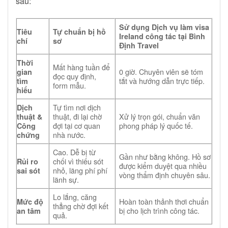
sau:
Sử dụng Dịch vụ làm visa
Tiêu
Tự chuẩn bị hồ
Ireland công tác tại Bình
chí
sơ
Định Travel
Thời
Mất hàng tuần để
0 giờ. Chuyên viên sẽ tóm
gian
đọc quy định,
tắt và hướng dẫn trực tiếp.
tìm
form mẫu.
hiểu
Tự tìm nơi dịch
Dịch
thuật, đi lại chờ
Xử lý trọn gói, chuẩn văn
thuật &
đợi tại cơ quan
phong pháp lý quốc tế.
Công
nhà nước.
chứng
Cao. Dễ bị từ
Gần như bằng không. Hồ sơ
chối vì thiếu sót
Rủi ro
được kiểm duyệt qua nhiều
nhỏ, lãng phí phí
sai sót
vòng thẩm định chuyên sâu.
lãnh sự.
Lo lắng, căng
Hoàn toàn thảnh thơi chuẩn
Mức độ
thẳng chờ đợi kết
bị cho lịch trình công tác.
an tâm
quả.