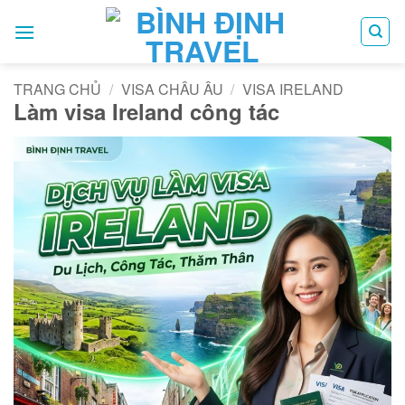
Bỏ
qua
nội
dung
TRANG CHỦ
/
VISA CHÂU ÂU
/
VISA IRELAND
Làm visa Ireland công tác