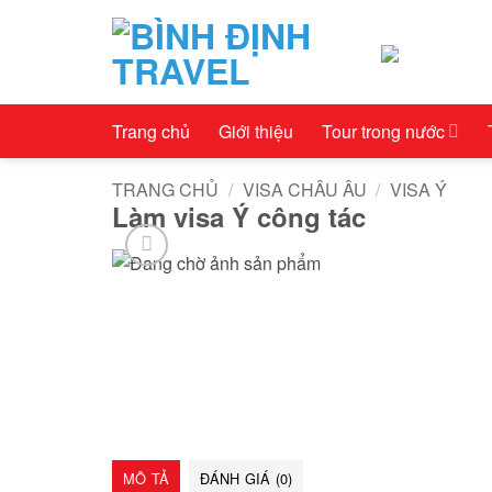
Bỏ
qua
nội
dung
Trang chủ
Giới thiệu
Tour trong nước
TRANG CHỦ
/
VISA CHÂU ÂU
/
VISA Ý
Làm visa Ý công tác
MÔ TẢ
ĐÁNH GIÁ (0)