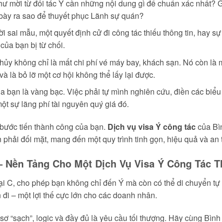
ư mời từ đối tác Ý cần những nội dung gì để chuẩn xác nhất? 
h bày ra sao để thuyết phục Lãnh sự quán?
i sai mẫu, một quyết định cử đi công tác thiếu thông tin, hay s
 của bạn bị từ chối.
hủy không chỉ là mất chi phí vé máy bay, khách sạn. Nó còn là m
 và là bỏ lỡ một cơ hội không thể lấy lại được.
a bạn là vàng bạc. Việc phải tự mình nghiên cứu, điền các biểu
ột sự lãng phí tài nguyên quý giá đó.
bước tiến thành công của bạn.
Dịch vụ visa Ý công tác
của Bìn
hải đối mặt, mang đến một quy trình tinh gọn, hiệu quả và an 
– Nền Tảng Cho Một Dịch Vụ Visa Ý Công Tác 
ại C, cho phép bạn không chỉ đến Ý mà còn có thể di chuyển tự
 đi – một lợi thế cực lớn cho các doanh nhân.
ơ “sạch”, logic và đầy đủ là yêu cầu tối thượng. Hãy cùng Bình 