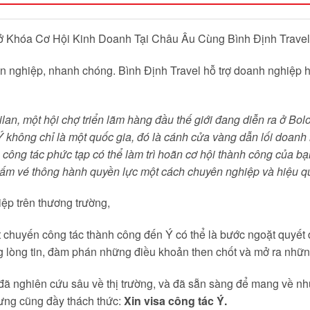
ở Khóa Cơ Hội Kinh Doanh Tại Châu Âu Cùng Bình Định Travel
 nghiệp, nhanh chóng. Bình Định Travel hỗ trợ doanh nghiệp hoà
lan, một hội chợ triển lãm hàng đầu thế giới đang diễn ra ở Bo
không chỉ là một quốc gia, đó là cánh cửa vàng dẫn lối doanh
 công tác phức tạp có thể làm trì hoãn cơ hội thành công của bạ
 tấm vé thông hành quyền lực một cách chuyên nghiệp và hiệu q
ệp trên thương trường,
 chuyến công tác thành công đến Ý có thể là bước ngoặt quyết 
ựng lòng tin, đàm phán những điều khoản then chốt và mở ra nh
, đã nghiên cứu sâu về thị trường, và đã sẵn sàng để mang về n
ưng cũng đầy thách thức:
Xin visa công tác Ý.