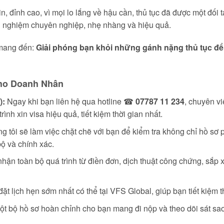
, đỉnh cao, vì mọi lo lắng về hậu cần, thủ tục đã được một đối 
ải nghiệm chuyên nghiệp, nhẹ nhàng và hiệu quả.
l mang đến:
Giải phóng bạn khỏi những gánh nặng thủ tục để 
Cho Doanh Nhân
):
Ngay khi bạn liên hệ qua hotline ☎
07787 11 234
, chuyên v
ình xin visa hiệu quả, tiết kiệm thời gian nhất.
 tôi sẽ làm việc chặt chẽ với bạn để kiểm tra không chỉ hồ sơ p
bộ và chính xác.
hận toàn bộ quá trình từ điền đơn, dịch thuật công chứng, sắp
t lịch hẹn sớm nhất có thể tại VFS Global, giúp bạn tiết kiệm t
 bộ hồ sơ hoàn chỉnh cho bạn mang đi nộp và theo dõi sát sao ti