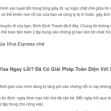
 chính xác tuyệt đối trong từng giấy tờ, sự logic chặt chẽ giữa 
g có thể khiến mọi nỗ lực của bạn và công ty bị trì hoãn, gây ả
chuyến đi của bạn, Bình Định Travel đã ở đây. Chúng tôi không
thể toàn tâm toàn ý tập trung vào những gì bạn làm tốt nhất: K
ủa Vina Express nhé
isa Ngay Lối? Đã Có Giải Pháp Toàn Diện Với 
thời gian của mình đang bị lãng phí vào những nỗi lo này khôn
ã ấn định, ngày khai mạc hội chợ đã cận kề. Mỗi ngày trôi qua là
ự tập trung cho công việc.