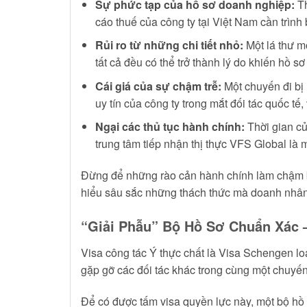
Sự phức tạp của hồ sơ doanh nghiệp:
Th
cáo thuế của công ty tại Việt Nam cần trìn
Rủi ro từ những chi tiết nhỏ:
Một lá thư mờ
tất cả đều có thể trở thành lý do khiến hồ sơ
Cái giá của sự chậm trễ:
Một chuyến đi bị 
uy tín của công ty trong mắt đối tác quốc tế,
Ngại các thủ tục hành chính:
Thời gian củ
trung tâm tiếp nhận thị thực VFS Global là m
Đừng để những rào cản hành chính làm chậm 
hiểu sâu sắc những thách thức mà doanh nhân p
“Giải Phẫu” Bộ Hồ Sơ Chuẩn Xác 
Visa công tác Ý thực chất là Visa Schengen lo
gặp gỡ các đối tác khác trong cùng một chuyến
Để có được tấm visa quyền lực này, một bộ hồ s