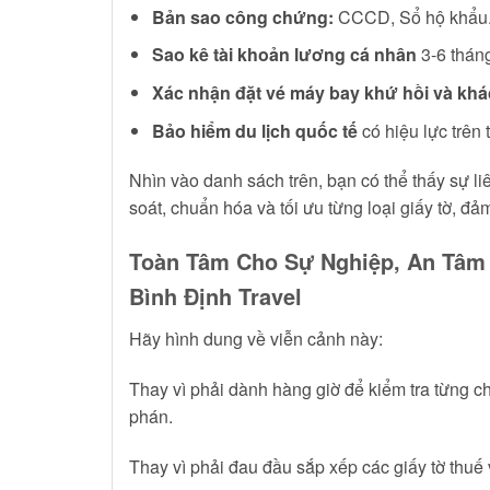
Bản sao công chứng:
CCCD, Sổ hộ khẩu
Sao kê tài khoản lương cá nhân
3-6 tháng
Xác nhận đặt vé máy bay khứ hồi và khá
Bảo hiểm du lịch quốc tế
có hiệu lực trên
Nhìn vào danh sách trên, bạn có thể thấy sự li
soát, chuẩn hóa và tối ưu từng loại giấy tờ, đả
Toàn Tâm Cho Sự Nghiệp, An Tâm 
Bình Định Travel
Hãy hình dung về viễn cảnh này:
Thay vì phải dành hàng giờ để kiểm tra từng ch
phán.
Thay vì phải đau đầu sắp xếp các giấy tờ thuế 