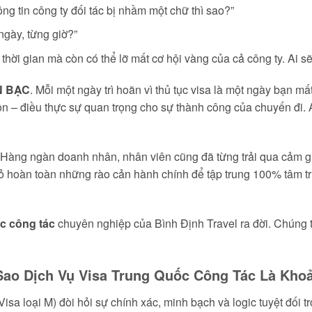
ông tin công ty đối tác bị nhầm một chữ thì sao?”
 ngày, từng giờ?”
t thời gian mà còn có thể lỡ mất cơ hội vàng của cả công ty. Ai s
N BẠC
. Mỗi một ngày trì hoãn vì thủ tục visa là một ngày bạn mất
n – điều thực sự quan trọng cho sự thành công của chuyến đi. Á
 Hàng ngàn doanh nhân, nhân viên cũng đã từng trải qua cảm 
 bỏ hoàn toàn những rào cản hành chính để tập trung 100% tâm t
c công tác
chuyên nghiệp của Bình Định Travel ra đời. Chúng tô
 Sao Dịch Vụ Visa Trung Quốc Công Tác Là Kh
 Visa loại M) đòi hỏi sự chính xác, minh bạch và logic tuyệt đối