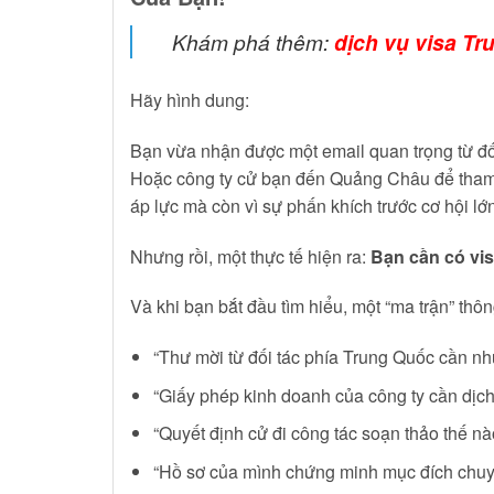
Khám phá thêm:
dịch vụ visa T
Hãy hình dung:
Bạn vừa nhận được một email quan trọng từ đố
Hoặc công ty cử bạn đến Quảng Châu để tham 
áp lực mà còn vì sự phấn khích trước cơ hội lớ
Nhưng rồi, một thực tế hiện ra:
Bạn cần có vi
Và khi bạn bắt đầu tìm hiểu, một “ma trận” thông
“Thư mời từ đối tác phía Trung Quốc cần nh
“Giấy phép kinh doanh của công ty cần dịc
“Quyết định cử đi công tác soạn thảo thế n
“Hồ sơ của mình chứng minh mục đích chuyế