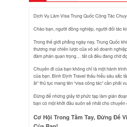
Dịch Vụ Làm Visa Trung Quốc Công Tác Chuyê
Chào bạn, người đồng nghiệp, người đối tác k
Trong thế giới phẳng ngày nay, Trung Quốc khôn
thương mại chiến lược của vô số doanh nghiệp 
đàm phán quan trọng… tất cả đều đang chờ đợi
Chuyến đi của bạn không chỉ là một hành trìn
của bạn. Bình Định Travel thấu hiểu sâu sắc tầm
ải” thủ tục mang tên “visa công tác” cần phải v
Đừng để những giấy tờ phức tạp làm gián đoạn
bạn có một khởi đầu suôn sẻ nhất cho chuyến 
Cơ Hội Trong Tầm Tay, Đừng Để V
Của Bạn!