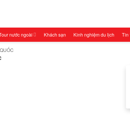
Tour nước ngoài
Khách sạn
Kinh nghiệm du lịch
Tin
 QUỐC
c