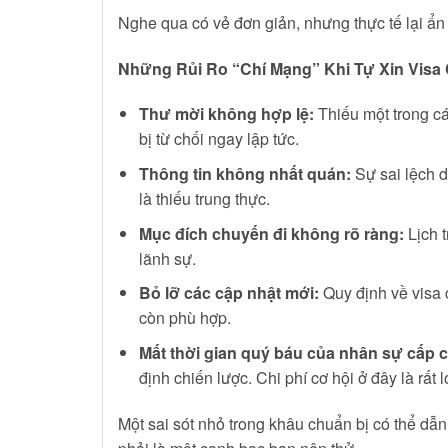
Nghe qua có vẻ đơn giản, nhưng thực tế lại ẩn 
Những Rủi Ro “Chí Mạng” Khi Tự Xin Visa
Thư mời không hợp lệ:
Thiếu một trong các
bị từ chối ngay lập tức.
Thông tin không nhất quán:
Sự sai lệch dù
là thiếu trung thực.
Mục đích chuyến đi không rõ ràng:
Lịch t
lãnh sự.
Bỏ lỡ các cập nhật mới:
Quy định về visa 
còn phù hợp.
Mất thời gian quý báu của nhân sự cấp 
định chiến lược. Chi phí cơ hội ở đây là rất l
Một sai sót nhỏ trong khâu chuẩn bị có thể dẫ