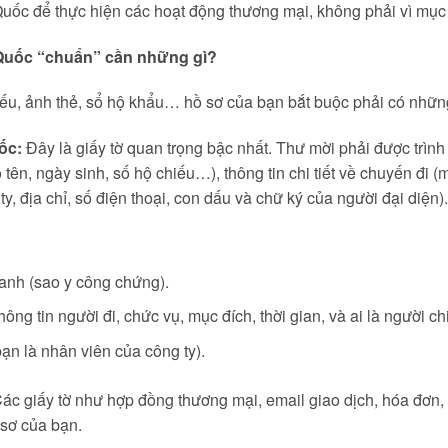
uốc để thực hiện các hoạt động thương mại, không phải vì mục
 Quốc “chuẩn” cần những gì?
iếu, ảnh thẻ, sổ hộ khẩu… hồ sơ của bạn bắt buộc phải có những
ốc:
Đây là giấy tờ quan trọng bậc nhất. Thư mời phải được trình 
tên, ngày sinh, số hộ chiếu…), thông tin chi tiết về chuyến đi (
ty, địa chỉ, số điện thoại, con dấu và chữ ký của người đại diện).
anh (sao y công chứng).
hông tin người đi, chức vụ, mục đích, thời gian, và ai là người ch
n là nhân viên của công ty).
ác giấy tờ như hợp đồng thương mại, email giao dịch, hóa đơn, 
 sơ của bạn.