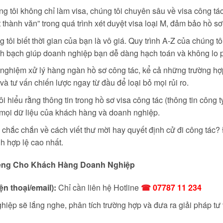
g tôi không chỉ làm visa, chúng tôi chuyên sâu về visa công tá
t thành văn” trong quá trình xét duyệt visa loại M, đảm bảo hồ sơ
tôi biết thời gian của bạn là vô giá. Quy trình A-Z của chúng tô
inh bạch giúp doanh nghiệp bạn dễ dàng hạch toán và không lo ph
nghiệm xử lý hàng ngàn hồ sơ công tác, kể cả những trường hợp 
à tư vấn chiến lược ngay từ đầu để loại bỏ mọi rủi ro.
i hiểu rằng thông tin trong hồ sơ visa công tác (thông tin công t
 mọi dữ liệu của khách hàng và doanh nghiệp.
chắc chắn về cách viết thư mời hay quyết định cử đi công tác?
nh hợp lệ cao nhất.
iêng Cho Khách Hàng Doanh Nghiệp
n thoại/email):
Chỉ cần liên hệ Hotline
☎
07787 11 234
iệp sẽ lắng nghe, phân tích trường hợp và đưa ra giải pháp tư v