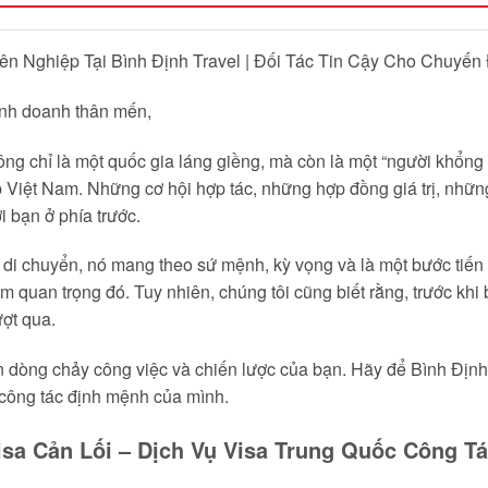
n Nghiệp Tại Bình Định Travel | Đối Tác Tin Cậy Cho Chuyến
inh doanh thân mến,
g chỉ là một quốc gia láng giềng, mà còn là một “người khổng lồ
Việt Nam. Những cơ hội hợp tác, những hợp đồng giá trị, những
 bạn ở phía trước.
h di chuyển, nó mang theo sứ mệnh, kỳ vọng và là một bước tiế
 quan trọng đó. Tuy nhiên, chúng tôi cũng biết rằng, trước khi b
ượt qua.
 dòng chảy công việc và chiến lược của bạn. Hãy để Bình Định
công tác định mệnh của mình.
isa Cản Lối – Dịch Vụ Visa Trung Quốc Công 