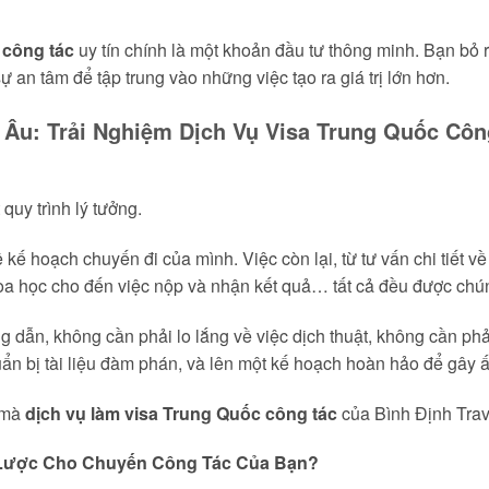
 công tác
uy tín chính là một khoản đầu tư thông minh. Bạn bỏ r
 an tâm để tập trung vào những việc tạo ra giá trị lớn hơn.
 Âu: Trải Nghiệm Dịch Vụ Visa Trung Quốc Côn
quy trình lý tưởng.
kế hoạch chuyến đi của mình. Việc còn lại, từ tư vấn chi tiết v
khoa học cho đến việc nộp và nhận kết quả… tất cả đều được chú
dẫn, không cần phải lo lắng về việc dịch thuật, không cần phả
uẩn bị tài liệu đàm phán, và lên một kế hoạch hoàn hảo để gây ấ
t mà
dịch vụ làm visa Trung Quốc công tác
của Bình Định Trav
ến Lược Cho Chuyến Công Tác Của Bạn?