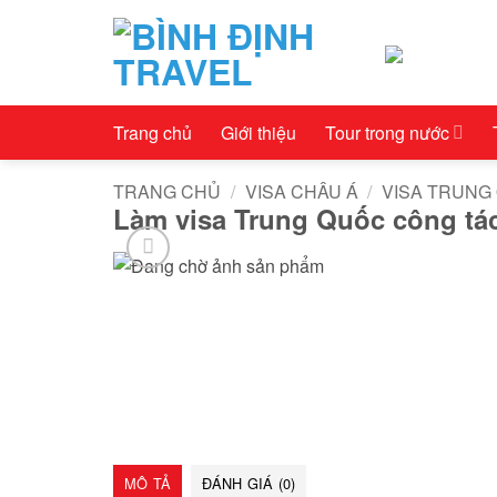
Bỏ
qua
nội
dung
Trang chủ
Giới thiệu
Tour trong nước
TRANG CHỦ
/
VISA CHÂU Á
/
VISA TRUNG
Làm visa Trung Quốc công tá
MÔ TẢ
ĐÁNH GIÁ (0)