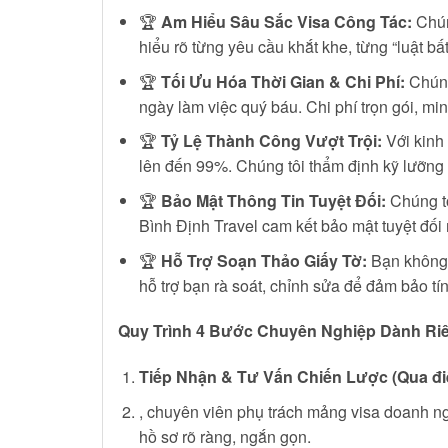
🏆
Am Hiểu Sâu Sắc Visa Công Tác:
Chún
hiểu rõ từng yêu cầu khắt khe, từng “luật bấ
🏆
Tối Ưu Hóa Thời Gian & Chi Phí:
Chúng 
ngày làm việc quý báu. Chi phí trọn gói, m
🏆
Tỷ Lệ Thành Công Vượt Trội:
Với kinh 
lên đến 99%. Chúng tôi thẩm định kỹ lưỡng v
🏆
Bảo Mật Thông Tin Tuyệt Đối:
Chúng tô
Bình Định Travel cam kết bảo mật tuyệt đối
🏆
Hỗ Trợ Soạn Thảo Giấy Tờ:
Bạn không 
hỗ trợ bạn rà soát, chỉnh sửa để đảm bảo tí
Quy Trình 4 Bước Chuyên Nghiệp Dành R
Tiếp Nhận & Tư Vấn Chiến Lược (Qua điệ
, chuyên viên phụ trách mảng visa doanh ngh
hồ sơ rõ ràng, ngắn gọn.