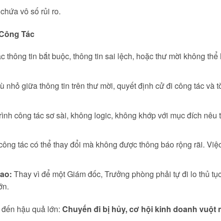
chứa vô số rủi ro.
 Công Tác
 thông tin bắt buộc, thông tin sai lệch, hoặc thư mời không thể 
 nhỏ giữa thông tin trên thư mời, quyết định cử đi công tác và tờ k
rình công tác sơ sài, không logic, không khớp với mục đích nêu
công tác có thể thay đổi mà không được thông báo rộng rãi. Việ
cao:
Thay vì để một Giám đốc, Trưởng phòng phải tự đi lo thủ tụ
ớn.
n đến hậu quả lớn:
Chuyến đi bị hủy, cơ hội kinh doanh vuột m