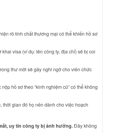
hiện rõ tính chất thương mại có thể khiến hồ sơ
hai visa (ví dụ: tên công ty, địa chỉ) sẽ bị coi
 trong thư mời sẽ gây nghi ngờ cho viên chức
c nộp hồ sơ theo “kinh nghiệm cũ” có thể không
c, thời gian đó họ nên dành cho việc hoạch
ất, uy tín công ty bị ảnh hưởng.
Đây không