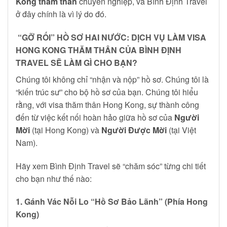
Kong thăm thân
chuyên nghiệp, và Bình Định Travel
ở đây chính là vì lý do đó.
“GỠ RỐI” HỒ SƠ HAI NƯỚC: DỊCH VỤ LÀM VISA
HONG KONG THĂM THÂN CỦA BÌNH ĐỊNH
TRAVEL SẼ LÀM GÌ CHO BẠN?
Chúng tôi không chỉ “nhận và nộp” hồ sơ. Chúng tôi là
“kiến trúc sư” cho bộ hồ sơ của bạn. Chúng tôi hiểu
rằng, với visa thăm thân Hong Kong, sự thành công
đến từ việc kết nối hoàn hảo giữa hồ sơ của
Người
Mời
(tại Hong Kong) và
Người Được Mời
(tại Việt
Nam).
Hãy xem Bình Định Travel sẽ “chăm sóc” từng chi tiết
cho bạn như thế nào:
1. Gánh Vác Nỗi Lo “Hồ Sơ Bảo Lãnh” (Phía Hong
Kong)