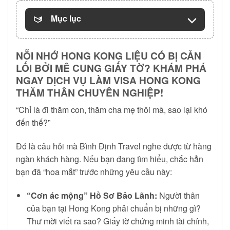
Mục lục
NỖI NHỚ HONG KONG LIỆU CÓ BỊ CẢN
LỐI BỞI MÊ CUNG GIẤY TỜ? KHÁM PHÁ
NGAY DỊCH VỤ LÀM VISA HONG KONG
THĂM THÂN CHUYÊN NGHIỆP!
“Chỉ là đi thăm con, thăm cha mẹ thôi mà, sao lại khó
đến thế?”
Đó là câu hỏi mà Bình Định Travel nghe được từ hàng
ngàn khách hàng. Nếu bạn đang tìm hiểu, chắc hẳn
bạn đã “hoa mắt” trước những yêu cầu này:
“Cơn ác mộng” Hồ Sơ Bảo Lãnh:
Người thân
của bạn tại Hong Kong phải chuẩn bị những gì?
Thư mời viết ra sao? Giấy tờ chứng minh tài chính,