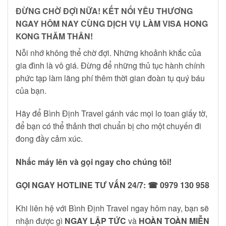
ĐỪNG CHỜ ĐỢI NỮA! KẾT NỐI YÊU THƯƠNG
NGAY HÔM NAY CÙNG DỊCH VỤ LÀM VISA HONG
KONG THĂM THÂN!
Nỗi nhớ không thể chờ đợi. Những khoảnh khắc của
gia đình là vô giá. Đừng để những thủ tục hành chính
phức tạp làm lãng phí thêm thời gian đoàn tụ quý báu
của bạn.
Hãy để Bình Định Travel gánh vác mọi lo toan giấy tờ,
để bạn có thể thảnh thơi chuẩn bị cho một chuyến đi
đong đầy cảm xúc.
Nhấc máy lên và gọi ngay cho chúng tôi!
GỌI NGAY HOTLINE TƯ VẤN 24/7:
☎ 0979 130 958
Khi liên hệ với Bình Định Travel ngay hôm nay, bạn sẽ
nhận được gì
NGAY LẬP TỨC
và
HOÀN TOÀN MIỄN