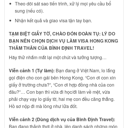
Theo dõi sát sao tiến trình, xử lý mọi yêu cầu bổ
sung (nếu có).
Nhận kết quả và giao visa tận tay bạn.
TẠM BIỆT GIẤY TỜ, CHÀO ĐÓN ĐOÀN TỤ: LÝ DO
BẠN NÊN CHỌN DỊCH VỤ LÀM VISA HONG KONG
THĂM THÂN CỦA BÌNH ĐỊNH TRAVEL!
Hãy thử nhắm mắt lại một chút và tưởng tượng…
Viễn cảnh 1 (Tự làm):
Bạn đang ở Việt Nam, lo lắng
gọi điện cho con gái bên Hong Kong. “Con ơi con xin
giấy ở trường chưa?”, “Con ơi hợp đồng nhà của con
đâu?”… Con bạn thì vừa đi học/đi làm về mệt, vừa
phải chạy vạy lo giấy tờ, hai mẹ con đều căng thẳng.
Hồ sơ nộp đi mà lòng như lửa đốt.
Viễn cảnh 2 (Dùng dịch vụ của Bình Định Travel):
Bạn đang thảnh thơi ở nhà, lên danh sách những món