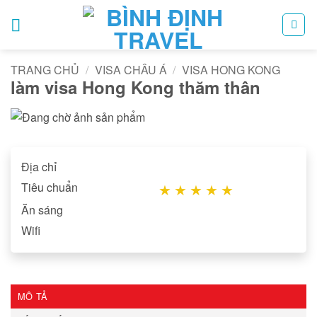
Bỏ
qua
nội
dung
TRANG CHỦ
/
VISA CHÂU Á
/
VISA HONG KONG
làm visa Hong Kong thăm thân
Địa chỉ
Tiêu chuẩn
★
★
★
★
★
Ăn sáng
Wifi
MÔ TẢ