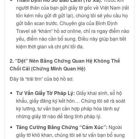
người thân của bạn gửi giấy tờ gốc về Việt Nam (rất
tốn kém nếu gửi đi gửi lại), chúng tôi sẽ yêu cầu họ
gửi bản scan trước. Chuyên gia của Bình Định
Travel sẽ “khám” hồ sơ online, chỉ ra ngay điểm nào
yếu, điểm nào cần bổ sung. Điều này giúp bạn tiết
kiệm thời gian và chi phí tối đa.
2. “Dệt” Nên Bằng Chứng Quan Hệ Không Thể
Chối Cãi (Chứng Minh Quan Hệ)
Đây là “trái tim” của bộ hồ sơ.
Tư Vấn Giấy Tờ Pháp Lý:
Giấy khai sinh, sổ hộ
khẩu, giấy đăng ký kết hôn… Chúng tôi sẽ rà soát
kỹ lưỡng, tư vấn bạn cần hợp pháp hóa lãnh sự
những giấy tờ nào để tăng tính pháp lý.
Tăng Cường Bằng Chứng “Cảm Xúc”:
Ngoài
giấy tờ khô khan, chúng tôi sẽ tư vấn bạn bổ sung