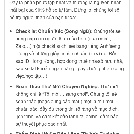
Đây là phần phức tạp nhất và thường là nguyên nhân
thất bại của 90% hồ sơ tự làm. Đừng lo, chúng tôi sẽ
hỗ trợ người thân của bạn từ xa:
Checklist Chuẩn Xác (Song Ngữ):
Chúng tôi sẽ
cung cấp cho người thân của bạn (qua email,
Zalo…) một checklist chi tiết bằng tiếng Anh/tiếng
Trung về những giấy tờ cần chuẩn bị (Ví dụ: Bản
sao ID Hong Kong, hợp đồng thuê nhà/sở hữu nhà,
sao kê tài khoản ngân hàng, giấy chứng nhận công
việc/học tập…).
Soạn Thảo Thư Mời Chuyên Nghiệp:
Thư mời
không chỉ là “Tôi mời… sang chơi”. Chúng tôi sẽ
soạn thảo (hoặc cung cấp mẫu) một lá thư mời
chuẩn xác, đầy đủ thông tin, rõ ràng về mục đích,
lịch trình, và cam kết bảo lãnh tài chính, đảm bảo
sự thuyết phục cao nhất.
Thẩm Định Hồ Sơ Bảo Lãnh (Từ Xa):
Trước khi