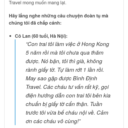
Travel mong muốn mang lại.
Hãy lắng nghe những câu chuyện đoàn tụ mà
chúng tôi đã chắp cánh:
Cô Lan (60 tuổi, Hà Nội):
“Con trai tôi làm việc ở Hong Kong
5 năm rồi mà tôi chưa qua thăm
được. Nó bận, tôi thì già, không
rành giấy tờ. Tự làm rớt 1 lần rồi.
May sao gặp được Bình Định
Travel. Các cháu tư vấn rất kỹ, gọi
điện hướng dẫn con trai tôi bên kia
chuẩn bị giấy tờ cẩn thận. Tuần
trước tôi vừa bế cháu nội về. Cảm
ơn các cháu vô cùng!”