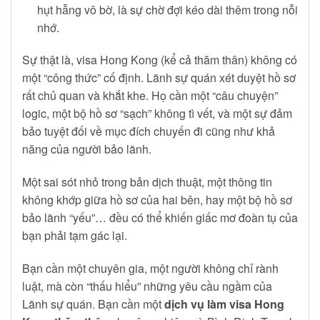
hụt hẫng vô bờ, là sự chờ đợi kéo dài thêm trong nỗi
nhớ.
Sự thật là, visa Hong Kong (kể cả thăm thân) không có
một “công thức” cố định. Lãnh sự quán xét duyệt hồ sơ
rất chủ quan và khắt khe. Họ cần một “câu chuyện”
logic, một bộ hồ sơ “sạch” không tì vết, và một sự đảm
bảo tuyệt đối về mục đích chuyến đi cũng như khả
năng của người bảo lãnh.
Một sai sót nhỏ trong bản dịch thuật, một thông tin
không khớp giữa hồ sơ của hai bên, hay một bộ hồ sơ
bảo lãnh “yếu”… đều có thể khiến giấc mơ đoàn tụ của
bạn phải tạm gác lại.
Bạn cần một chuyên gia, một người không chỉ rành
luật, mà còn “thấu hiểu” những yêu cầu ngầm của
Lãnh sự quán. Bạn cần một
dịch vụ làm visa Hong