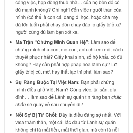
công việc, hợp đồng thuê nhà… của họ bên đó có
đủ mạnh không? Chỉ nghĩ đến việc người thân của
mình (có thể là con cái đang đi học, hoặc cha mẹ
đã lớn tuổi) phải chạy đôn chạy đáo lo giấy tờ ở xứ
người cũng đủ làm bạn xót xa.
Ma Trận “Chứng Minh Quan Hệ”:
Làm sao để
chứng minh cha-con, mẹ-con, anh-chị-em một cách
thuyết phục nhất? Giấy khai sinh, sổ hộ khẩu có đủ
không? Hay cần phải hợp pháp hóa lãnh sự? Lỡ
giấy tờ bị cũ, mờ, hay thất lạc thì phải làm sao?
Sự Ràng Buộc Tại Việt Nam:
Bạn phải chứng
minh điều gì ở Việt Nam? Công việc, tài sản, gia
đình… làm sao để Lãnh sự quán tin rằng bạn
chắc
chắn
sẽ quay về sau chuyến đi?
Nỗi Sợ Bị Từ Chối:
Đây là điều đáng sợ nhất. Với
visa thăm thân, một cái lắc đầu từ Lãnh sự quán
không chỉ là mất tiền, mất thời gian, mà còn là nỗi