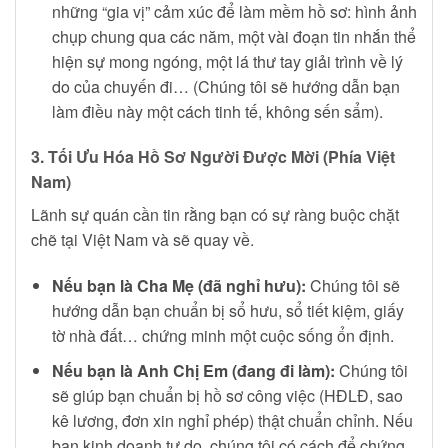
những “gia vị” cảm xúc để làm mềm hồ sơ: hình ảnh
chụp chung qua các năm, một vài đoạn tin nhắn thể
hiện sự mong ngóng, một lá thư tay giải trình về lý
do của chuyến đi… (Chúng tôi sẽ hướng dẫn bạn
làm điều này một cách tinh tế, không sến sẩm).
3. Tối Ưu Hóa Hồ Sơ Người Được Mời (Phía Việt
Nam)
Lãnh sự quán cần tin rằng bạn có sự ràng buộc chặt
chẽ tại Việt Nam và sẽ quay về.
Nếu bạn là Cha Mẹ (đã nghỉ hưu):
Chúng tôi sẽ
hướng dẫn bạn chuẩn bị sổ hưu, sổ tiết kiệm, giấy
tờ nhà đất… chứng minh một cuộc sống ổn định.
Nếu bạn là Anh Chị Em (đang đi làm):
Chúng tôi
sẽ giúp bạn chuẩn bị hồ sơ công việc (HĐLĐ, sao
kê lương, đơn xin nghỉ phép) thật chuẩn chỉnh. Nếu
bạn kinh doanh tự do, chúng tôi có cách để chứng