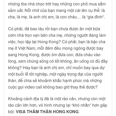
những tòa nhà chọc trời hay những con phố mua sắm
sầm uất. Nỗi nhớ của bạn mang một cái tên cụ thể: là
cha, là mẹ, là anh chị em, là con cháu… là “gia đình”.
Có phải, đã bao lâu rồi bạn chưa được ăn một bữa
cơm nhà trọn vẹn bên cha mẹ, những người đang làm
việc, học tập tại Hong Kong? Có phải, bạn là bậc cha
mẹ ở Việt Nam, mỗi đêm đều mong ngóng được bay
sang Hong Kong, được ôm đứa con, đứa cháu vào
lòng, xem chúng sống có tốt không, ăn uống có đủ đầy
không? Hay bạn là anh chị em, chỉ muốn bay qua dự
một buổi lễ tốt nghiệp, một ngày trọng đại của người
thân, để chia sẻ khoảnh khắc hạnh phúc mà những
cuộc gọi video call không bao giờ thay thế được?
Khoảng cách địa lý đã là một rào cản, nhưng còn một
rào cản lớn hơn, vô hình nhưng lại “khó nhằn” hơn gấp
bội:
VISA THĂM THÂN HONG KONG
.