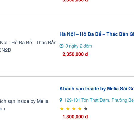
Hà Nội – Hồ Ba Bể – Thác Bản G
3 ngày 2 đêm
2,350,000
đ
Khách sạn Inside by Melia Sài G
129-131 Tôn Thất Đạm, Phường Bến
★
★
★
★
★
1,300,000
đ