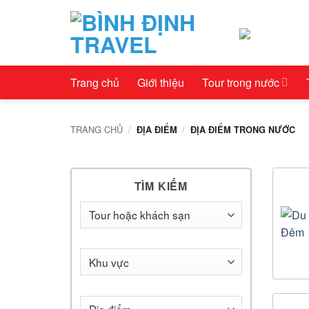
Bỏ
qua
nội
dung
Trang chủ
Giới thiệu
Tour trong nước
TRANG CHỦ
/
/
ĐỊA ĐIỂM
ĐỊA ĐIỂM TRONG NƯỚC
TÌM KIẾM