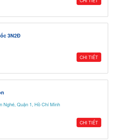
CHI TIẾT
iốc 3N2Đ
CHI TIẾT
òn
 Nghé, Quận 1, Hồ Chí Minh
CHI TIẾT