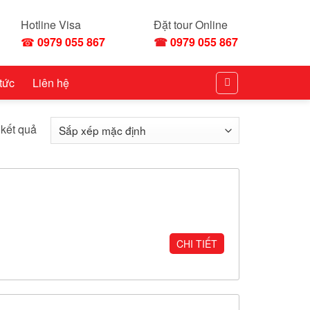
Hotline Visa
Đặt tour Online
☎
0979 055 867
☎
0979 055 867
 tức
Liên hệ
 kết quả
CHI TIẾT