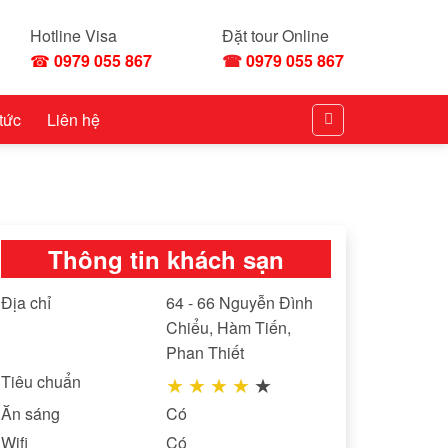
Hotline Visa
Đặt tour Online
☎
0979 055 867
☎
0979 055 867
 tức
Liên hệ
Thông tin khách sạn
Địa chỉ
64 - 66 Nguyễn Đình
Chiểu, Hàm Tiến,
Phan Thiết
Tiêu chuẩn
★
★
★
★
★
Ăn sáng
Có
Wifi
Có