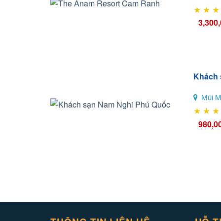
★
★
★
3,300
Khách 
Mũi M
★
★
★
980,0