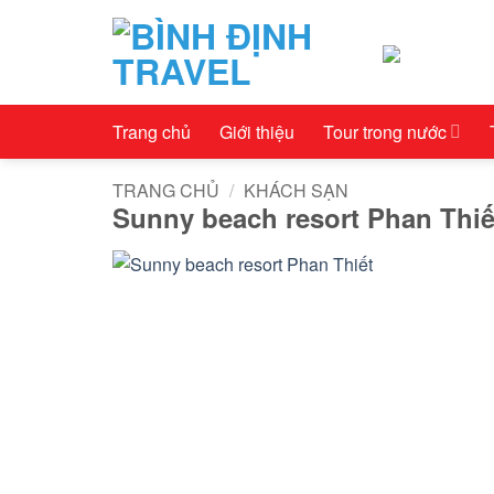
Bỏ
qua
nội
dung
Trang chủ
Giới thiệu
Tour trong nước
TRANG CHỦ
/
KHÁCH SẠN
Sunny beach resort Phan Thiế