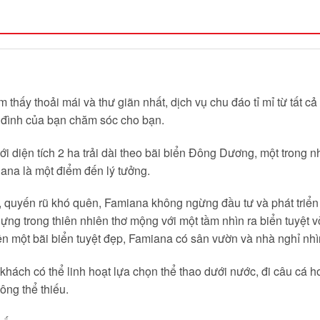
m thấy thoải mái và thư giãn nhất, dịch vụ chu đáo tỉ mỉ từ tất
 đình của bạn chăm sóc cho bạn.
 diện tích 2 ha trải dài theo bãi biển Đông Dương, một trong 
na là một điểm đến lý tưởng.
, quyến rũ khó quên, Famiana không ngừng đầu tư và phát triển để
ng trong thiên nhiên thơ mộng với một tầm nhìn ra biển tuyệt v
rên một bãi biển tuyệt đẹp, Famiana có sân vườn và nhà nghỉ nhì
 khách có thể linh hoạt lựa chọn thể thao dưới nước, đi câu cá h
ông thể thiếu.