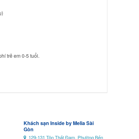
ụ)
í trẻ em 0-5 tuổi.
Khách sạn Inside by Melia Sài
Gòn
129-131 Tôn Thất Đạm, Phường Bến