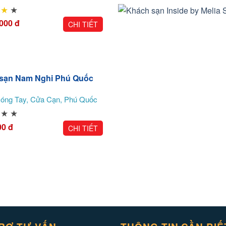
★
★
,000
đ
CHI TIẾT
sạn Nam Nghi Phú Quốc
óng Tay, Cửa Cạn, Phú Quốc
★
★
00
đ
CHI TIẾT