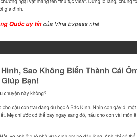
 chướng ngại vật mang tên “thủ tục visa”. Đừng lo lắng, chúng tô
i gia đình.
ung Quốc uy tín
của Vina Expess nhé
 Hình, Sao Không Biến Thành Cái Ôm
 Giúp Bạn!
âu chuyện này không?
o cho cậu con trai đang du học ở Bắc Kinh. Nhìn con gầy đi một
 hết. Mẹ chỉ ước có thể bay ngay sang đó, nấu cho con vài món ă
 Hải, vợ anh ở quê nhà vừa sinh em bé đầu lòng. Anh chỉ có th