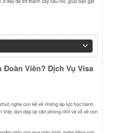
i ở đây để trở thành cây cầu nối, giúp bạn gạt
 Đoàn Viên? Dịch Vụ Visa
 chút, nghe con kể về những áp lực học hành,
n Việt, dọn dẹp lại căn phòng nhỏ và vỗ về con
ể ngắm nhìn con qua màn hình, nghe tiếng con