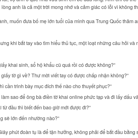
lòng anh là cả một trời mong nhớ và cảm giác có lỗi vì không th
hành, muốn đưa bố mẹ lớn tuổi của mình qua Trung Quốc thăm a
ng khi bắt tay vào tìm hiểu thủ tục, một loạt những câu hỏi và 
iấy khai sinh, sổ hộ khẩu cũ quá rồi có được không?”
giấy tờ gì về? Thư mời viết tay có được chấp nhận không?”
ì cần trình bày mục đích thế nào cho thuyết phục?”
làm sao để ông bà điền tờ khai online phức tạp và đi lấy dấu vâ
ại từ đầu thì biết đến bao giờ mới được đi?”
ọng sẽ lớn đến nhường nào?”
 Giây phút đoàn tụ là để tận hưởng, không phải để bắt đầu bằng 