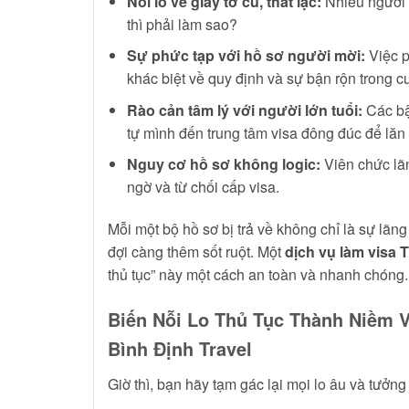
Nỗi lo về giấy tờ cũ, thất lạc:
Nhiều người c
thì phải làm sao?
Sự phức tạp với hồ sơ người mời:
Việc p
khác biệt về quy định và sự bận rộn trong c
Rào cản tâm lý với người lớn tuổi:
Các bậ
tự mình đến trung tâm visa đông đúc để lăn t
Nguy cơ hồ sơ không logic:
Viên chức lãn
ngờ và từ chối cấp visa.
Mỗi một bộ hồ sơ bị trả về không chỉ là sự lãng
đợi càng thêm sốt ruột. Một
dịch vụ làm visa 
thủ tục” này một cách an toàn và nhanh chóng.
Biến Nỗi Lo Thủ Tục Thành Niềm V
Bình Định Travel
Giờ thì, bạn hãy tạm gác lại mọi lo âu và tưởng