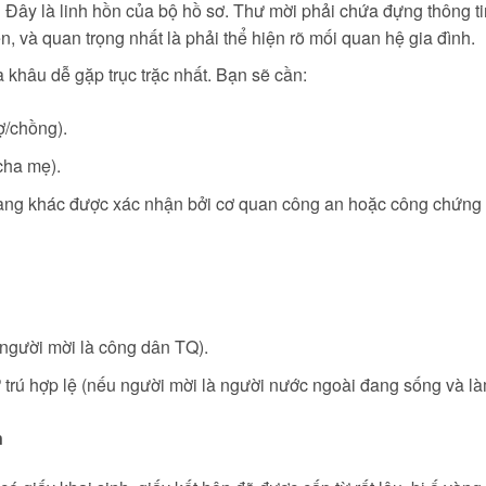
:
Đây là linh hồn của bộ hồ sơ. Thư mời phải chứa đựng thông t
n, và quan trọng nhất là phải thể hiện rõ mối quan hệ gia đình.
 khâu dễ gặp trục trặc nhất. Bạn sẽ cần:
ợ/chồng).
cha mẹ).
àng khác được xác nhận bởi cơ quan công an hoặc công chứng 
gười mời là công dân TQ).
trú hợp lệ (nếu người mời là người nước ngoài đang sống và làm
n