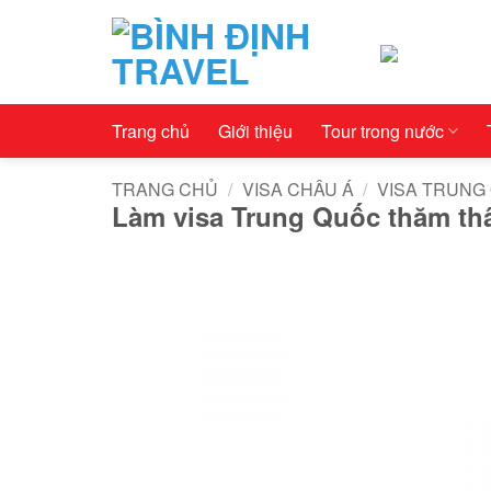
Bỏ
qua
nội
dung
Trang chủ
Giới thiệu
Tour trong nước
TRANG CHỦ
/
VISA CHÂU Á
/
VISA TRUNG
Làm visa Trung Quốc thăm th