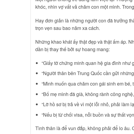
khóc, nhìn vợ vất vả chăm con một mình. Trong 
Hay đơn giản là những người con đã trưởng t
trọn vẹn sau bao năm xa cách.
Những khao khát ấy thật đẹp và thật ấm áp. Như
dần bị thay thế bởi sự hoang mang:
“Giấy tờ chứng minh quan hệ gia đình như g
“Người thân bên Trung Quốc cần gửi những 
“Mình muốn qua chăm con gái sinh em bé, th
“Bố mẹ mình đã già, không rành công nghệ, 
“Lỡ hồ sơ bị trả về vì một lỗi nhỏ, phải làm l
“Nếu bị từ chối visa, nỗi buồn và sự thất v
Tình thân là để vun đắp, không phải để lo âu.