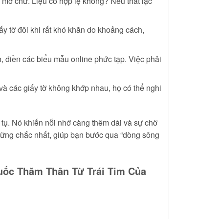
, mờ chữ. Liệu có hợp lệ không? Nếu thất lạc
y tờ đôi khi rất khó khăn do khoảng cách,
 điền các biểu mẫu online phức tạp. Việc phải
à các giấy tờ không khớp nhau, họ có thể nghi
àn tụ. Nó khiến nỗi nhớ càng thêm dài và sự chờ
vững chắc nhất, giúp bạn bước qua “dòng sông
Quốc Thăm Thân Từ Trái Tim Của