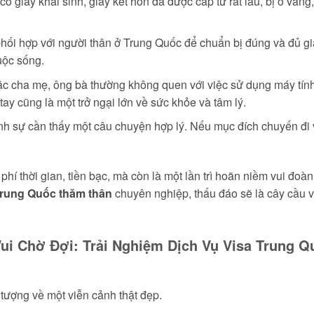
ó giấy khai sinh, giấy kết hôn đã được cấp từ rất lâu, bị ố vàng
hối hợp với người thân ở Trung Quốc để chuẩn bị đúng và đủ giấ
uộc sống.
c cha mẹ, ông bà thường không quen với việc sử dụng máy tính,
ay cũng là một trở ngại lớn về sức khỏe và tâm lý.
h sự cần thấy một câu chuyện hợp lý. Nếu mục đích chuyến đi v
 phí thời gian, tiền bạc, mà còn là một lần trì hoãn niềm vui đo
Trung Quốc thăm thân
chuyên nghiệp, thấu đáo sẽ là cây cầu 
ui Chờ Đợi: Trải Nghiệm Dịch Vụ Visa Trung 
 tượng về một viễn cảnh thật đẹp.