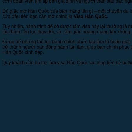
cơm đoàn viên ấm áp bên gia đình và người thân sau bao ng
Dù giấc mơ Hàn Quốc của bạn mang tên gì – một chuyến du lịc
cửa đầu tiên bạn cần mở chính là
Visa Hàn Quốc
.
Tuy nhiên, hành trình để có được tấm visa này lại thường là
tài chính liên tục thay đổi, và cảm giác hoang mang khi không 
Đừng để những thủ tục hành chính phức tạp làm trì hoãn giấ
trở thành người bạn đồng hành tận tâm, giúp bạn chinh phục
Hàn Quốc xinh đẹp.
Quý khách cần hỗ trợ làm visa Hàn Quốc vui lòng liên hệ hotl