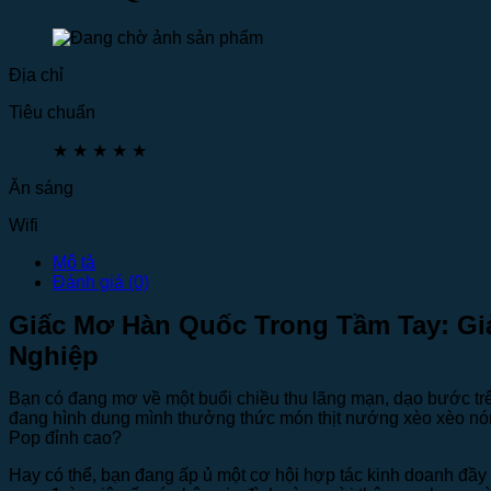
Địa chỉ
Tiêu chuẩn
★
★
★
★
★
Ăn sáng
Wifi
Mô tả
Đánh giá (0)
Giấc Mơ Hàn Quốc Trong Tầm Tay: Gi
Nghiệp
Bạn có đang mơ về một buổi chiều thu lãng mạn, dạo bước trê
đang hình dung mình thưởng thức món thịt nướng xèo xèo nó
Pop đỉnh cao?
Hay có thể, bạn đang ấp ủ một cơ hội hợp tác kinh doanh đầy t