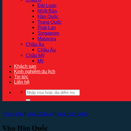
Đài Loan
Nhật Bản
Hàn Quốc
Trung Quốc
Thái Lan
Singapore
Malaysia
Châu Âu
Châu Âu
Châu Mỹ
Mỹ
Khách sạn
Kinh nghiệm du lịch
Tin tức
Liên hệ
Tìm
kiếm:
Trang chủ
/
Visa Châu Á
/
Visa Hàn Quốc
Visa Hàn Quốc