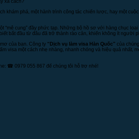
ày xa cách?
h khám phá, một hành trình công tác chiến lược, hay một cuộc
 một “mê cung” đầy phức tạp. Những bộ hồ sơ với hàng chục loạ
biết bắt đầu từ đâu đã trở thành rào cản, khiến không ít người 
c mơ của bạn. Công ty
“Dịch vụ làm visa Hàn Quốc”
của chúng 
 tấm visa một cách nhẹ nhàng, nhanh chóng và hiệu quả nhất, 
ine: ☎ 0979 055 867 để chúng tôi hỗ trợ nhé!