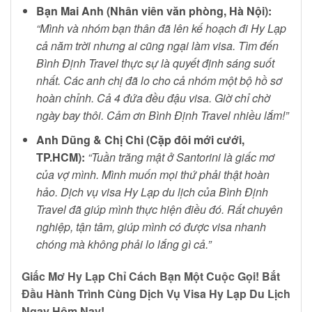
Bạn Mai Anh (Nhân viên văn phòng, Hà Nội):
“Mình và nhóm bạn thân đã lên kế hoạch đi Hy Lạp
cả năm trời nhưng ai cũng ngại làm visa. Tìm đến
Bình Định Travel thực sự là quyết định sáng suốt
nhất. Các anh chị đã lo cho cả nhóm một bộ hồ sơ
hoàn chỉnh. Cả 4 đứa đều đậu visa. Giờ chỉ chờ
ngày bay thôi. Cảm ơn Bình Định Travel nhiều lắm!”
Anh Dũng & Chị Chi (Cặp đôi mới cưới,
TP.HCM):
“Tuần trăng mật ở Santorini là giấc mơ
của vợ mình. Mình muốn mọi thứ phải thật hoàn
hảo. Dịch vụ visa Hy Lạp du lịch của Bình Định
Travel đã giúp mình thực hiện điều đó. Rất chuyên
nghiệp, tận tâm, giúp mình có được visa nhanh
chóng mà không phải lo lắng gì cả.”
Giấc Mơ Hy Lạp Chỉ Cách Bạn Một Cuộc Gọi! Bắt
Đầu Hành Trình Cùng Dịch Vụ Visa Hy Lạp Du Lịch
Ngay Hôm Nay!