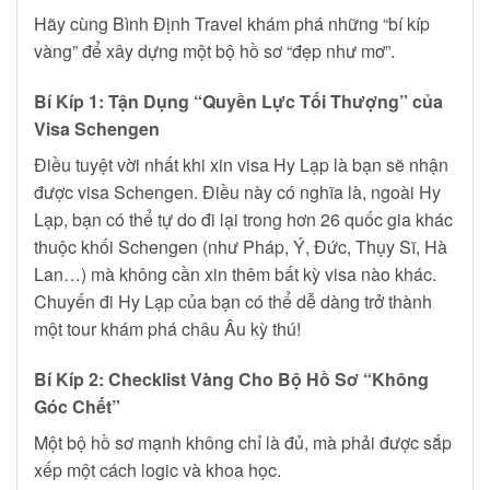
Hãy cùng Bình Định Travel khám phá những “bí kíp
vàng” để xây dựng một bộ hồ sơ “đẹp như mơ”.
Bí Kíp 1: Tận Dụng “Quyền Lực Tối Thượng” của
Visa Schengen
Điều tuyệt vời nhất khi xin visa Hy Lạp là bạn sẽ nhận
được visa Schengen. Điều này có nghĩa là, ngoài Hy
Lạp, bạn có thể tự do đi lại trong hơn 26 quốc gia khác
thuộc khối Schengen (như Pháp, Ý, Đức, Thụy Sĩ, Hà
Lan…) mà không cần xin thêm bất kỳ visa nào khác.
Chuyến đi Hy Lạp của bạn có thể dễ dàng trở thành
một tour khám phá châu Âu kỳ thú!
Bí Kíp 2: Checklist Vàng Cho Bộ Hồ Sơ “Không
Góc Chết”
Một bộ hồ sơ mạnh không chỉ là đủ, mà phải được sắp
xếp một cách logic và khoa học.