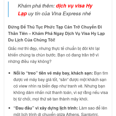
Khám phá thêm:
dịch vụ visa Hy
Lạp
uy tín của Vina Express nhé
Đừng Để Thủ Tục Phức Tạp Cản Trở Chuyến Đi
Thần Tiên – Khám Phá Ngay Dịch Vụ Visa Hy Lạp
Du Lịch Của Chúng Tôi!
Giấc mơ thì đẹp, nhưng thực tế chuẩn bị đôi khi lại
khiến chúng ta chùn bước. Bạn có đang trăn trở vì
những điều này không?
Nỗi lo “treo” tiền vé máy bay, khách sạn:
Bạn tìm
được vé máy bay giá tốt, “săn” được một khách sạn
có view nhìn ra biển đẹp như tranh vẽ. Nhưng bạn
không dám nhấn nút thanh toán, vì sợ rằng nếu visa
bị từ chối, mọi thứ sẽ tan thành mây khói.
“Đau đầu” vì xây dựng lịch trình:
Làm sao để lên
một lịch trình di chuyển giữa Athens, Santorini,