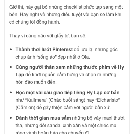
Giờ thì, hãy gạt bỏ những checklist phức tạp sang một
bên. Hãy nghĩ về những điều tuyệt vời bạn sẽ làm khi
có chúng tôi đồng hành.
Thay vì căng não với giấy tờ, bạn sẽ:
Thảnh thơi lướt Pinterest
để lưu lại những góc
chụp ảnh “sống ảo” đẹp nhất ở Oia.
Cùng người thân xem những thước phim về Hy
Lạp
để khơi nguồn cảm hứng và chọn ra những
hòn đảo muốn đến.
Học một vài câu giao tiếp tiếng Hy Lạp cơ bản
như “Kalimera” (Chào buổi sáng) hay “Efcharisto”
(Cảm ơn) để gây thiện cảm với người bản xứ.
Dành thời gian mua sắm
những bộ váy maxi thướt
tha, những đôi sandal xinh xắn và một chiếc mũ
rộng vành hoàn hảo cho chuyến đi.