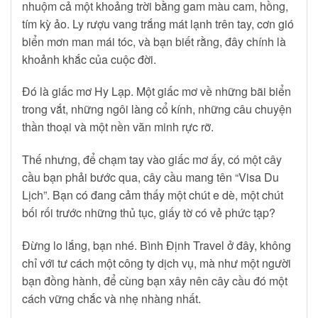
nhuộm cả một khoảng trời bằng gam màu cam, hồng,
tím kỳ ảo. Ly rượu vang trắng mát lạnh trên tay, cơn gió
biển mơn man mái tóc, và bạn biết rằng, đây chính là
khoảnh khắc của cuộc đời.
Đó là giấc mơ Hy Lạp. Một giấc mơ về những bãi biển
trong vắt, những ngôi làng cổ kính, những câu chuyện
thần thoại và một nền văn minh rực rỡ.
Thế nhưng, để chạm tay vào giấc mơ ấy, có một cây
cầu bạn phải bước qua, cây cầu mang tên “Visa Du
Lịch”. Bạn có đang cảm thấy một chút e dè, một chút
bối rối trước những thủ tục, giấy tờ có vẻ phức tạp?
Đừng lo lắng, bạn nhé. Bình Định Travel ở đây, không
chỉ với tư cách một công ty dịch vụ, mà như một người
bạn đồng hành, để cùng bạn xây nên cây cầu đó một
cách vững chắc và nhẹ nhàng nhất.