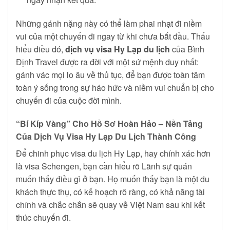
Những gánh nặng này có thể làm phai nhạt đi niềm
vui của một chuyến đi ngay từ khi chưa bắt đầu. Thấu
hiểu điều đó,
dịch vụ visa Hy Lạp du lịch
của Bình
Định Travel được ra đời với một sứ mệnh duy nhất:
gánh vác mọi lo âu về thủ tục, để bạn được toàn tâm
toàn ý sống trong sự háo hức và niềm vui chuẩn bị cho
chuyến đi của cuộc đời mình.
“Bí Kíp Vàng” Cho Hồ Sơ Hoàn Hảo – Nền Tảng
Của Dịch Vụ Visa Hy Lạp Du Lịch Thành Công
Để chinh phục visa du lịch Hy Lạp, hay chính xác hơn
là visa Schengen, bạn cần hiểu rõ Lãnh sự quán
muốn thấy điều gì ở bạn. Họ muốn thấy bạn là một du
khách thực thụ, có kế hoạch rõ ràng, có khả năng tài
chính và chắc chắn sẽ quay về Việt Nam sau khi kết
thúc chuyến đi.