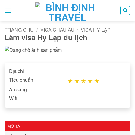
Bỏ
qua
nội
dung
TRANG CHỦ
/
VISA CHÂU ÂU
/
VISA HY LẠP
Làm visa Hy Lạp du lịch
Địa chỉ
Tiêu chuẩn
★
★
★
★
★
Ăn sáng
Wifi
MÔ TẢ