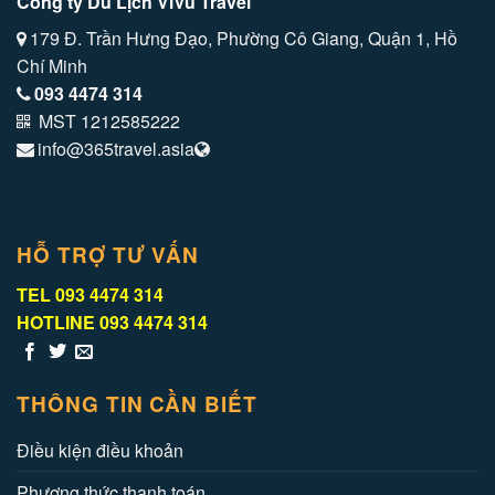
Công ty Du Lịch ViVu Travel
179 Đ. Trần Hưng Đạo, Phường Cô Giang, Quận 1, Hồ
Chí Minh
093 4474 314
MST 1212585222
info@365travel.asia
HỖ TRỢ TƯ VẤN
TEL
093 4474 314
HOTLINE
093 4474 314
THÔNG TIN CẦN BIẾT
Điều kiện điều khoản
Phương thức thanh toán