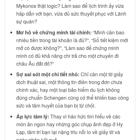
Mykonos thật logic? Làm sao để lịch trình ấy vừa
hấp dẫn với bạn, vừa đủ sức thuyết phục với Lãnh
sự quán?
Mơ hồ về chứng minh tài chính:
“Mình cần bao
nhiêu tiền trong tài khoản là đủ?”, “Sổ tiết kiệm mới
mở có được không?”, “Làm sao để chứng minh
mình có đủ khả năng chi trả cho một chuyến đi
châu Âu đắt đỏ?”
Sợ sai sót một chi tiết nhỏ:
Chỉ cần một tờ giấy
dịch thuật sai, một thông tin điền trong đơn chưa
chính xác, hay một loại bảo hiểm du lịch không
đúng chuẩn Schengen cũng có thể khiến bao công
sức và tâm huyết của bạn bị từ chối.
Áp lực tâm lý:
Thay vì háo hức tìm hiểu về các
món ăn ngon hay những góc chụp ảnh đẹp ở Hy
Lạp, tâm trí bạn lại nặng trĩu nỗi lo về giấy tờ và
ngày nhận kết quả.