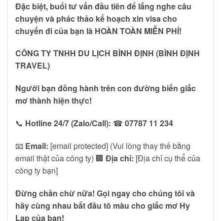
Đặc biệt, buổi tư vấn đầu tiên để lắng nghe câu
chuyện và phác thảo kế hoạch xin visa cho
chuyến đi của bạn là HOÀN TOÀN MIỄN PHÍ!
CÔNG TY TNHH DU LỊCH BÌNH ĐỊNH (BÌNH ĐỊNH
TRAVEL)
Người bạn đồng hành trên con đường biến giấc
mơ thành hiện thực!
📞
Hotline 24/7 (Zalo/Call):
☎
07787 11 234
📧
Email:
[email protected] (Vui lòng thay thế bằng
email thật của công ty) 🏢
Địa chỉ:
[Địa chỉ cụ thể của
công ty bạn]
Đừng chần chừ nữa! Gọi ngay cho chúng tôi và
hãy cùng nhau bắt đầu tô màu cho giấc mơ Hy
Lạp của bạn!