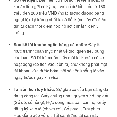
khoản tiền gửi có kỳ hạn với số dư tối thiểu từ 150
triệu đến 200 triệu VNĐ (hoặc tương đương bằng
ngoại tệ). Lý tưởng nhất là sổ tiết kiệm này đã được
gửi từ cách thời điểm nộp hồ sơ ít nhất 1 đến 3
tháng.
Sao kê tài khoản ngân hàng cá nhân:
Đây là
“bức tranh” chân thực nhất về thói quen tiêu dùng
của bạn. Sở Di trú muốn thấy một tài khoản có sự
hoạt động (có tiền vào, tiền ra) chứ không phải một
tài khoản vừa được bơm một số tiền khổng lồ vào
ngay trước ngày xin visa.
Tài sản tích lũy khác:
Sự giàu có của bạn càng đa
dạng càng tốt. Giấy chứng nhận quyền sử dụng đất
(Sổ đỏ, sổ hồng), Hợp đồng mua bán căn hộ, Giấy
đăng ký xe ô tô (cà vẹt xe), Cổ phiếu, Trái phiếu,
Hợp đồng góp vốn… Tất cả những tài sản này