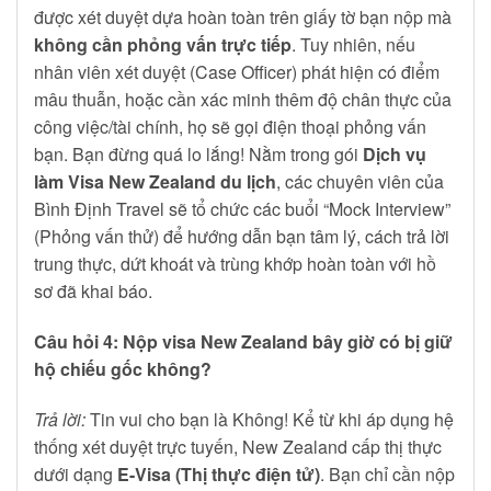
được xét duyệt dựa hoàn toàn trên giấy tờ bạn nộp mà
không cần phỏng vấn trực tiếp
. Tuy nhiên, nếu
nhân viên xét duyệt (Case Officer) phát hiện có điểm
mâu thuẫn, hoặc cần xác minh thêm độ chân thực của
công việc/tài chính, họ sẽ gọi điện thoại phỏng vấn
bạn. Bạn đừng quá lo lắng! Nằm trong gói
Dịch vụ
làm Visa New Zealand du lịch
, các chuyên viên của
Bình Định Travel sẽ tổ chức các buổi “Mock Interview”
(Phỏng vấn thử) để hướng dẫn bạn tâm lý, cách trả lời
trung thực, dứt khoát và trùng khớp hoàn toàn với hồ
sơ đã khai báo.
Câu hỏi 4: Nộp visa New Zealand bây giờ có bị giữ
hộ chiếu gốc không?
Trả lời:
Tin vui cho bạn là Không! Kể từ khi áp dụng hệ
thống xét duyệt trực tuyến, New Zealand cấp thị thực
dưới dạng
E-Visa (Thị thực điện tử)
. Bạn chỉ cần nộp