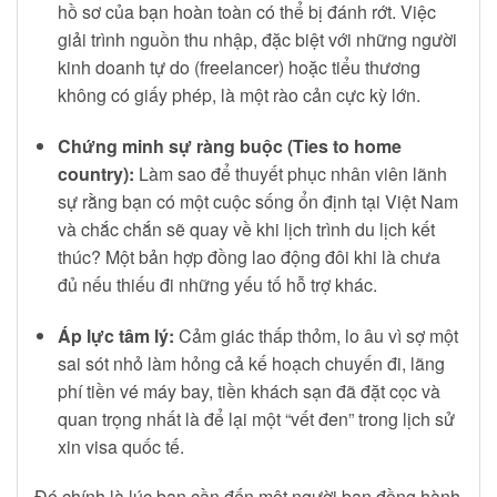
hồ sơ của bạn hoàn toàn có thể bị đánh rớt. Việc
giải trình nguồn thu nhập, đặc biệt với những người
kinh doanh tự do (freelancer) hoặc tiểu thương
không có giấy phép, là một rào cản cực kỳ lớn.
Chứng minh sự ràng buộc (Ties to home
country):
Làm sao để thuyết phục nhân viên lãnh
sự rằng bạn có một cuộc sống ổn định tại Việt Nam
và chắc chắn sẽ quay về khi lịch trình du lịch kết
thúc? Một bản hợp đồng lao động đôi khi là chưa
đủ nếu thiếu đi những yếu tố hỗ trợ khác.
Áp lực tâm lý:
Cảm giác thấp thỏm, lo âu vì sợ một
sai sót nhỏ làm hỏng cả kế hoạch chuyến đi, lãng
phí tiền vé máy bay, tiền khách sạn đã đặt cọc và
quan trọng nhất là để lại một “vết đen” trong lịch sử
xin visa quốc tế.
Đó chính là lúc bạn cần đến một người bạn đồng hành