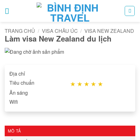
Bỏ
qua
nội
dung
TRANG CHỦ
/
VISA CHÂU ÚC
/
VISA NEW ZEALAND
Làm visa New Zealand du lịch
Địa chỉ
Tiêu chuẩn
★
★
★
★
★
Ăn sáng
Wifi
MÔ TẢ