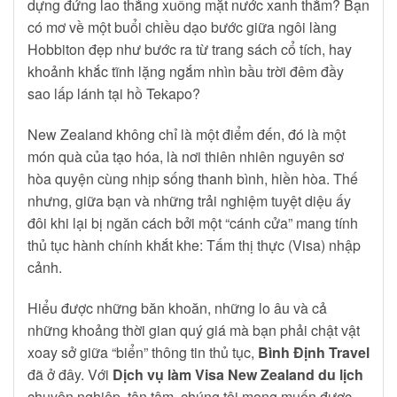
dựng đứng lao thẳng xuống mặt nước xanh thẳm? Bạn
có mơ về một buổi chiều dạo bước giữa ngôi làng
Hobbiton đẹp như bước ra từ trang sách cổ tích, hay
khoảnh khắc tĩnh lặng ngắm nhìn bầu trời đêm đầy
sao lấp lánh tại hồ Tekapo?
New Zealand không chỉ là một điểm đến, đó là một
món quà của tạo hóa, là nơi thiên nhiên nguyên sơ
hòa quyện cùng nhịp sống thanh bình, hiền hòa. Thế
nhưng, giữa bạn và những trải nghiệm tuyệt diệu ấy
đôi khi lại bị ngăn cách bởi một “cánh cửa” mang tính
thủ tục hành chính khắt khe: Tấm thị thực (Visa) nhập
cảnh.
Hiểu được những băn khoăn, những lo âu và cả
những khoảng thời gian quý giá mà bạn phải chật vật
xoay sở giữa “biển” thông tin thủ tục,
Bình Định Travel
đã ở đây. Với
Dịch vụ làm Visa New Zealand du lịch
chuyên nghiệp, tận tâm, chúng tôi mong muốn được