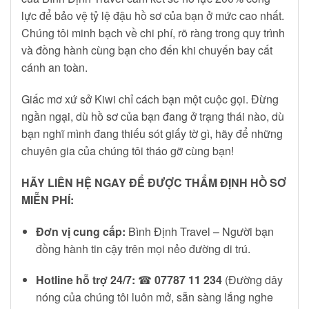
lực để bảo vệ tỷ lệ đậu hồ sơ của bạn ở mức cao nhất.
Chúng tôi minh bạch về chi phí, rõ ràng trong quy trình
và đồng hành cùng bạn cho đến khi chuyến bay cất
cánh an toàn.
Giấc mơ xứ sở Kiwi chỉ cách bạn một cuộc gọi. Đừng
ngần ngại, dù hồ sơ của bạn đang ở trạng thái nào, dù
bạn nghĩ mình đang thiếu sót giấy tờ gì, hãy để những
chuyên gia của chúng tôi tháo gỡ cùng bạn!
HÃY LIÊN HỆ NGAY ĐỂ ĐƯỢC THẨM ĐỊNH HỒ SƠ
MIỄN PHÍ:
Đơn vị cung cấp:
Bình Định Travel – Người bạn
đồng hành tin cậy trên mọi nẻo đường di trú.
Hotline hỗ trợ 24/7:
☎
07787 11 234
(Đường dây
nóng của chúng tôi luôn mở, sẵn sàng lắng nghe