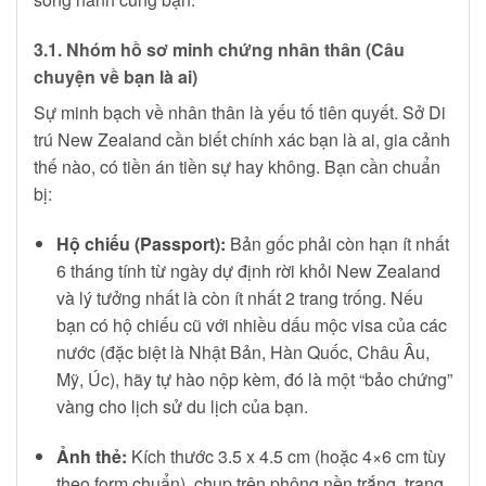
3.1. Nhóm hồ sơ minh chứng nhân thân (Câu
chuyện về bạn là ai)
Sự minh bạch về nhân thân là yếu tố tiên quyết. Sở Di
trú New Zealand cần biết chính xác bạn là ai, gia cảnh
thế nào, có tiền án tiền sự hay không. Bạn cần chuẩn
bị:
Hộ chiếu (Passport):
Bản gốc phải còn hạn ít nhất
6 tháng tính từ ngày dự định rời khỏi New Zealand
và lý tưởng nhất là còn ít nhất 2 trang trống. Nếu
bạn có hộ chiếu cũ với nhiều dấu mộc visa của các
nước (đặc biệt là Nhật Bản, Hàn Quốc, Châu Âu,
Mỹ, Úc), hãy tự hào nộp kèm, đó là một “bảo chứng”
vàng cho lịch sử du lịch của bạn.
Ảnh thẻ:
Kích thước 3.5 x 4.5 cm (hoặc 4×6 cm tùy
theo form chuẩn), chụp trên phông nền trắng, trang