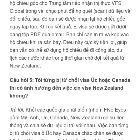
hộ chiếu gốc cho Trung tâm tiếp nhận thị thực VFS
Global trong vài chục phút để họ quét (scan) dữ liệu và
đối chiếu, sau đó bạn sẽ được nhận lại hộ chiếu gốc
ngay lập tức. Khi có kết quả, E-visa sẽ được gửi dưới
dạng tệp PDF qua email. Bạn chỉ cần in ra và kẹp vào
hộ chiếu khi ra sân bay. Điều này cực kỳ tiện lợi, giúp
bạn vẫn có thể sử dụng hộ chiếu để đi công tác, du
lịch các nước khác trong thời gian chờ đợi kết quả từ
New Zealand.
Câu hỏi 5: Tôi từng bị từ chối visa Úc hoặc Canada
thì có ảnh hưởng đến việc xin visa New Zealand
không?
Trả lời:
Khối các quốc gia phát triển (nhóm Five Eyes
gồm Mỹ, Anh, Úc, Canada, New Zealand) có sự liên
thông và chia sẻ dữ liệu di trú với nhau. Việc bạn từng
bị từ chối visa ở Úc hay Canada chắc chắn sẽ được