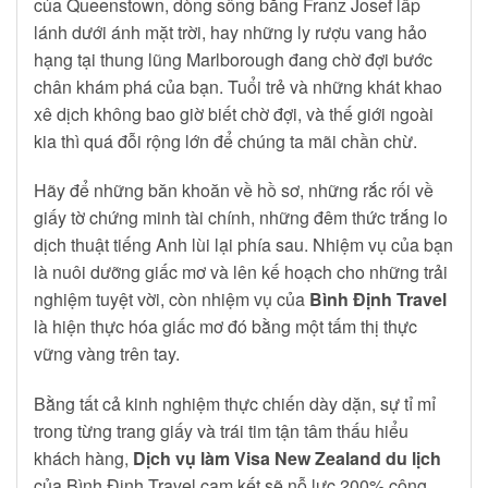
của Queenstown, dòng sông băng Franz Josef lấp
lánh dưới ánh mặt trời, hay những ly rượu vang hảo
hạng tại thung lũng Marlborough đang chờ đợi bước
chân khám phá của bạn. Tuổi trẻ và những khát khao
xê dịch không bao giờ biết chờ đợi, và thế giới ngoài
kia thì quá đỗi rộng lớn để chúng ta mãi chần chừ.
Hãy để những băn khoăn về hồ sơ, những rắc rối về
giấy tờ chứng minh tài chính, những đêm thức trắng lo
dịch thuật tiếng Anh lùi lại phía sau. Nhiệm vụ của bạn
là nuôi dưỡng giấc mơ và lên kế hoạch cho những trải
nghiệm tuyệt vời, còn nhiệm vụ của
Bình Định Travel
là hiện thực hóa giấc mơ đó bằng một tấm thị thực
vững vàng trên tay.
Bằng tất cả kinh nghiệm thực chiến dày dặn, sự tỉ mỉ
trong từng trang giấy và trái tim tận tâm thấu hiểu
khách hàng,
Dịch vụ làm Visa New Zealand du lịch
của Bình Định Travel cam kết sẽ nỗ lực 200% công