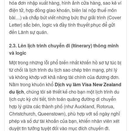
hóa đơn nhập xuất hàng, hình ảnh cửa hàng, sao kê ví
điện tử, hợp đồng giao khoán, biên lai nộp thuế môn
bài…) và chắp bút viết những bức thư giải trình (Cover
Letter) sắc bén, logic và đầy tính thuyết phục để gửi
đến Lãnh sự quán.
2.3. Lên lịch trình chuyến đi (Itinerary) thông minh
và logic
Một trong những lỗi phổ biến nhất khiến hồ sơ tự túc bị
từ chối là lịch trình du lịch sao chép trên mạng, phi lý
và không khớp với khả năng tài chính của đương đơn.
Nằm trong khuôn khổ
Dịch vụ làm Visa New Zealand
du lịch
, chúng tôi sẽ thiết kế cho bạn một lịch trình du
lịch cực kỳ chi tiết, tính toán quãng đường di chuyển
hợp lý giữa các thành phố (như Auckland, Rotorua,
Christchurch, Queenstown), phù hợp với số ngày nghỉ
phép và số dư tài khoản của bạn, khiến nhân viên xét
duyệt tin tưởng tuyệt đối vào mục đích chuyến đi.