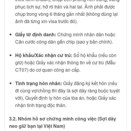
phục lịch sự, hở rõ trán và hai tai. Ảnh phải được
chụp trong vòng 6 tháng gần nhất (không dùng lại
ảnh đã từng xin visa trước đó).
Giấy tờ định danh:
Chứng minh nhân dân hoặc
Căn cước công dân gắn chip (sao y bản chính).
Hộ khẩu/Xác nhận cư trú:
Sổ hộ khẩu (nếu còn
giữ) hoặc Giấy xác nhận thông tin về cư trú (Mẫu
CT07) do cơ quan công an cấp.
Tình trạng hôn nhân:
Giấy đăng ký kết hôn (nếu
đi cùng vợ/chồng thì đây là sợi dây ràng buộc tuyệt
vời), Quyết định ly hôn của tòa án, hoặc Giấy xác
nhận tình trạng độc thân.
3.2. Nhóm hồ sơ chứng minh công việc (Sợi dây
neo giữ bạn tại Việt Nam)