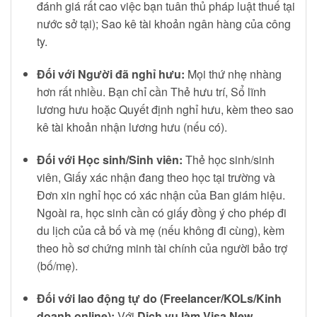
đánh giá rất cao việc bạn tuân thủ pháp luật thuế tại
nước sở tại); Sao kê tài khoản ngân hàng của công
ty.
Đối với Người đã nghỉ hưu:
Mọi thứ nhẹ nhàng
hơn rất nhiều. Bạn chỉ cần Thẻ hưu trí, Sổ lĩnh
lương hưu hoặc Quyết định nghỉ hưu, kèm theo sao
kê tài khoản nhận lương hưu (nếu có).
Đối với Học sinh/Sinh viên:
Thẻ học sinh/sinh
viên, Giấy xác nhận đang theo học tại trường và
Đơn xin nghỉ học có xác nhận của Ban giám hiệu.
Ngoài ra, học sinh cần có giấy đồng ý cho phép đi
du lịch của cả bố và mẹ (nếu không đi cùng), kèm
theo hồ sơ chứng minh tài chính của người bảo trợ
(bố/mẹ).
Đối với lao động tự do (Freelancer/KOLs/Kinh
doanh online):
Với
Dịch vụ làm Visa New