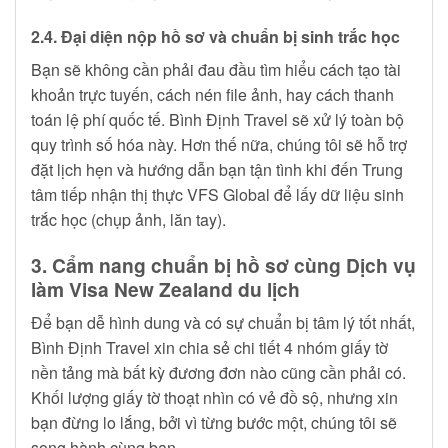
2.4. Đại diện nộp hồ sơ và chuẩn bị sinh trắc học
Bạn sẽ không cần phải đau đầu tìm hiểu cách tạo tài
khoản trực tuyến, cách nén file ảnh, hay cách thanh
toán lệ phí quốc tế. Bình Định Travel sẽ xử lý toàn bộ
quy trình số hóa này. Hơn thế nữa, chúng tôi sẽ hỗ trợ
đặt lịch hẹn và hướng dẫn bạn tận tình khi đến Trung
tâm tiếp nhận thị thực VFS Global để lấy dữ liệu sinh
trắc học (chụp ảnh, lăn tay).
3. Cẩm nang chuẩn bị hồ sơ cùng Dịch vụ
làm Visa New Zealand du lịch
Để bạn dễ hình dung và có sự chuẩn bị tâm lý tốt nhất,
Bình Định Travel xin chia sẻ chi tiết 4 nhóm giấy tờ
nền tảng mà bất kỳ đương đơn nào cũng cần phải có.
Khối lượng giấy tờ thoạt nhìn có vẻ đồ sộ, nhưng xin
bạn đừng lo lắng, bởi vì từng bước một, chúng tôi sẽ
song hành cùng bạn.