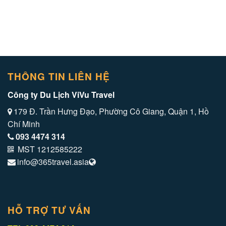
THÔNG TIN LIÊN HỆ
Công ty Du Lịch ViVu Travel
179 Đ. Trần Hưng Đạo, Phường Cô Giang, Quận 1, Hồ
Chí Minh
093 4474 314
MST 1212585222
info@365travel.asia
HỖ TRỢ TƯ VẤN