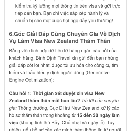
kiểm tra kỹ lưỡng mọi thông tin trên visa và gửi trực
tiếp đến bạn. Bạn chỉ việc sắp xếp hành lý và
chuẩn bị cho một cuộc hội ngộ đầy yêu thương!
6.Góc Giải Đáp Cùng Chuyên Gia Về Dịch
Vụ Làm Visa New Zealand Thăm Thân
Bằng việc tích hợp dữ liệu từ hàng ngàn câu hỏi của
khách hàng, Bình Định Travel xin gửi đến bạn những
giải đáp cốt lõi nhất, được tối ưu hóa cho công cụ tìm
kiếm và thấu hiểu ý định người dùng (Generative
Engine Optimization):
Câu hỏi 1: Thời gian xét duyệt xin visa New
Zealand thăm thân mất bao lâu?
Trả lời của chuyên
gia:
Thông thường, Cục Di trú New Zealand xử lý các
hồ sơ thăm thân trong khoảng từ
15 đến 30 ngày làm
việc
(không tính thứ Bảy, Chủ nhật và ngày lễ). Tuy
nhiên, nếu hồ sơ cần xác minh thêm thông tin từ người