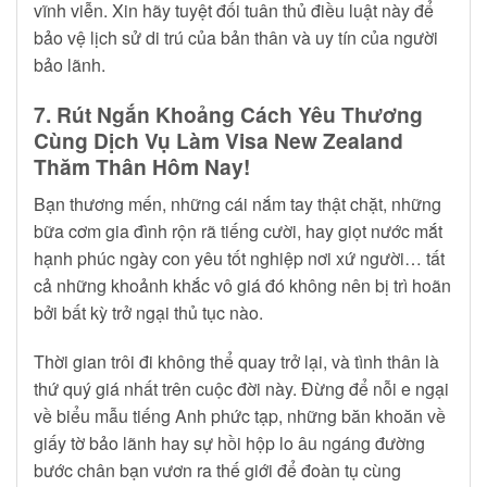
vĩnh viễn. Xin hãy tuyệt đối tuân thủ điều luật này để
bảo vệ lịch sử di trú của bản thân và uy tín của người
bảo lãnh.
7. Rút Ngắn Khoảng Cách Yêu Thương
Cùng Dịch Vụ Làm Visa New Zealand
Thăm Thân Hôm Nay!
Bạn thương mến, những cái nắm tay thật chặt, những
bữa cơm gia đình rộn rã tiếng cười, hay giọt nước mắt
hạnh phúc ngày con yêu tốt nghiệp nơi xứ người… tất
cả những khoảnh khắc vô giá đó không nên bị trì hoãn
bởi bất kỳ trở ngại thủ tục nào.
Thời gian trôi đi không thể quay trở lại, và tình thân là
thứ quý giá nhất trên cuộc đời này. Đừng để nỗi e ngại
về biểu mẫu tiếng Anh phức tạp, những băn khoăn về
giấy tờ bảo lãnh hay sự hồi hộp lo âu ngáng đường
bước chân bạn vươn ra thế giới để đoàn tụ cùng