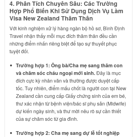
4. Phân Tích Chuyên Sâu: Các Trường
Hợp Phổ Biến Khi Sử Dụng Dịch Vụ Làm
Visa New Zealand Thăm Thân
Với kinh nghiệm xử lý hàng ngàn bộ hồ sơ, Bình Định
Travel nhận thấy mỗi mục đích thăm thân đều cần
những điểm nhấn riêng biệt để tạo sự thuyết phục
tuyệt đối.
Trường hợp 1: Ông bà/Cha mẹ sang thăm con
và chăm sóc cháu ngoại mới sinh.
Đây là mục
đích cực kỳ nhân văn và thường được duyệt cấp
tốc. Tuy nhiên, điểm mấu chốt là người con tại New
Zealand cần cung cấp Giấy chứng sinh của em bé,
thư xác nhận từ bệnh viện/bác sĩ phụ sản (Midwife)
dự kiến ngày sinh, và thư mời nêu rõ sự cần thiết
của sự chăm sóc từ gia đình.
Trường hợp 2: Cha mẹ sang dự lễ tốt nghiệp