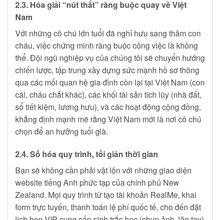
2.3. Hóa giải “nút thắt” ràng buộc quay về Việt
Nam
Với những cô chú lớn tuổi đã nghỉ hưu sang thăm con
cháu, việc chứng minh ràng buộc công việc là không
thể. Đội ngũ nghiệp vụ của chúng tôi sẽ chuyển hướng
chiến lược, tập trung xây dựng sức mạnh hồ sơ thông
qua các mối quan hệ gia đình còn lại tại Việt Nam (con
cái, cháu chắt khác), các khối tài sản tích lũy (nhà đất,
sổ tiết kiệm, lương hưu), và các hoạt động cộng đồng,
khẳng định mạnh mẽ rằng Việt Nam mới là nơi cô chú
chọn để an hưởng tuổi già.
2.4. Số hóa quy trình, tối giản thời gian
Bạn sẽ không cần phải vật lộn với những giao diện
website tiếng Anh phức tạp của chính phủ New
Zealand. Mọi quy trình từ tạo tài khoản RealMe, khai
form trực tuyến, thanh toán lệ phí quốc tế, cho đến đặt
lịch hẹn VIP cung cấp sinh trắc học (chụp ảnh, lăn tay)