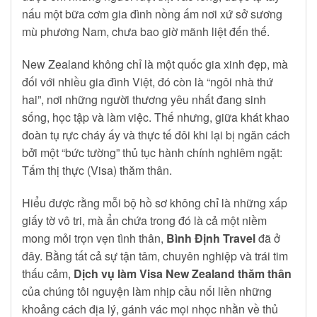
nấu một bữa cơm gia đình nồng ấm nơi xứ sở sương
mù phương Nam, chưa bao giờ mãnh liệt đến thế.
New Zealand không chỉ là một quốc gia xinh đẹp, mà
đối với nhiều gia đình Việt, đó còn là “ngôi nhà thứ
hai”, nơi những người thương yêu nhất đang sinh
sống, học tập và làm việc. Thế nhưng, giữa khát khao
đoàn tụ rực cháy ấy và thực tế đôi khi lại bị ngăn cách
bởi một “bức tường” thủ tục hành chính nghiêm ngặt:
Tấm thị thực (Visa) thăm thân.
Hiểu được rằng mỗi bộ hồ sơ không chỉ là những xấp
giấy tờ vô tri, mà ẩn chứa trong đó là cả một niềm
mong mỏi trọn vẹn tình thân,
Bình Định Travel
đã ở
đây. Bằng tất cả sự tận tâm, chuyên nghiệp và trái tim
thấu cảm,
Dịch vụ làm Visa New Zealand thăm thân
của chúng tôi nguyện làm nhịp cầu nối liền những
khoảng cách địa lý, gánh vác mọi nhọc nhằn về thủ