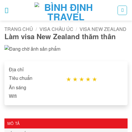
Bỏ
qua
nội
dung
TRANG CHỦ
/
VISA CHÂU ÚC
/
VISA NEW ZEALAND
Làm visa New Zealand thăm thân
Địa chỉ
Tiêu chuẩn
★
★
★
★
★
Ăn sáng
Wifi
MÔ TẢ