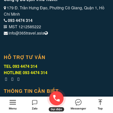
179 Đ. Trần Hưng Đạo, Phường Cô Giang, Quận 1, Hồ
Chí Minh
093 4474 314
MST 1212585222
info@365travel.asia
HỖ TRỢ TƯ VẤN
TEL
093 4474 314
HOTLINE
093 4474 314
THÔNG TIN CẦN BIẾT
Điều kiện điều khoản
Menu
Zalo
Messenger
Top
Gọi điện
Phương thức thanh toán