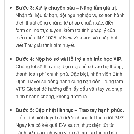
Bước 3: Xử lý chuyên sâu – Nâng tầm giá trị.
Nhận tài liệu từ bạn, đội ngũ nghiệp vụ sẽ tiến hành
dịch thuật công chứng tư pháp chuẩn xác, điền
form online trực tuyến, kiểm tra tính pháp lý của
biểu mẫu INZ 1025 từ New Zealand và chắp bút
viết Thư giải trình tâm huyết.
Bước 4: Nộp hồ sơ và Hỗ trợ sinh trắc học VIP.
Chúng tôi sẽ thay mặt bạn nộp hồ sơ vào hệ thống,
thanh toán phí chính phủ. Đặc biệt, nhân viên Bình
Định Travel sẽ đồng hành cùng bạn đến Trung tâm
VFS Global để hướng dẫn lấy dấu vân tay và chụp
hình nhanh chóng, không rườm rà.
Bước 5: Cập nhật liên tục – Trao tay hạnh phúc.
Tiến trình xét duyệt sẽ được chúng tôi theo dõi 24/7.
Ngay khi có kết quả E-Visa (thị thực điện tử) từ
Lãnh sự quán, chuyên viên sẽ lập tức thông báo,