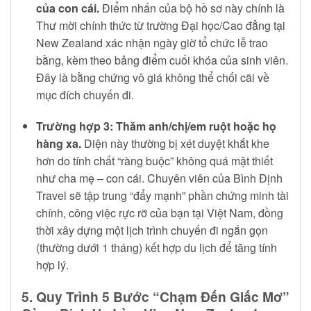
của con cái.
Điểm nhấn của bộ hồ sơ này chính là
Thư mời chính thức từ trường Đại học/Cao đẳng tại
New Zealand xác nhận ngày giờ tổ chức lễ trao
bằng, kèm theo bảng điểm cuối khóa của sinh viên.
Đây là bằng chứng vô giá không thể chối cãi về
mục đích chuyến đi.
Trường hợp 3: Thăm anh/chị/em ruột hoặc họ
hàng xa.
Diện này thường bị xét duyệt khắt khe
hơn do tính chất “ràng buộc” không quá mật thiết
như cha mẹ – con cái. Chuyên viên của Bình Định
Travel sẽ tập trung “đẩy mạnh” phần chứng minh tài
chính, công việc rực rỡ của bạn tại Việt Nam, đồng
thời xây dựng một lịch trình chuyến đi ngắn gọn
(thường dưới 1 tháng) kết hợp du lịch để tăng tính
hợp lý.
5. Quy Trình 5 Bước “Chạm Đến Giấc Mơ”