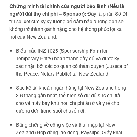
Chứng minh tài chính của người bảo lãnh (Nếu là
người đài thọ chi phí – Sponsor):
Đây là phần Sở Di
trú soi xét cực kỳ kỹ lưỡng để đảm bảo đương đơn sẽ
không trở thành gánh nặng cho hệ thống phúc lợi xã
hội của New Zealand.
Biểu mẫu INZ 1025 (Sponsorship Form for
Temporary Entry) hoàn thành đầy đủ và được ký
xác nhận bởi các cơ quan có thẩm quyền (Justice of
the Peace, Notary Public) tại New Zealand.
Sao kê tài khoản ngân hàng tại New Zealand trong
3-6 tháng gần nhất, thể hiện số dư đủ sức chi trả
cho vé máy bay khứ hồi, chi phí ăn ở và y tế cho
đương đơn trong suốt chuyến đi.
Bằng chứng về công việc và thu nhập tại New
Zealand (Hợp đồng lao động, Payslips, Giấy khai