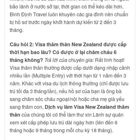
bảo lãnh ở nước sở tại, thời gian có thể kéo dài hơn.
Bình Định Travel luôn khuyên các gia đình nên chuẩn
bị hồ sơ trước ngày khởi hành dự kiến từ 2 đến 3
tháng.
Câu hỏi 2: Visa thăm thân New Zealand được cấp
thời hạn bao lâu? Có được ở lại chăm cháu 6
tháng không?
Trả lời của chuyên gia:
Rất linh hoạt!
Visa thăm thân thường được cấp dưới dạng nhập cảnh
nhiều lần (Multiple Entry) với thời hạn từ 1 năm đến 3
năm. Khác với visa du lịch thông thường (chỉ được lưu
trú tối đa 3 tháng/lần), nếu hồ sơ của bạn là ông bà
sang chăm sóc cháu ngoại/nội hoặc cha mẹ già yếu
sang thăm con,
Dịch vụ làm Visa New Zealand thăm
thân
của chúng tôi có thể làm thư xin Lãnh sự quán
xem xét cấp phép lưu trú dài ngày hơn (lên đến 6
tháng hoặc 9 tháng trong mỗi chu kỳ 18 tháng).