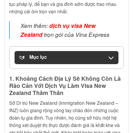
tục pháp lý, để bạn và gia đình sớm được trao nhau
những cái ôm trọn vẹn nhất.
Xem thêm:
dịch vụ visa New
Zealand
trọn gói của Vina Express
Mục lục
1. Khoảng Cách Địa Lý Sẽ Không Còn Là
Rào Cản Với Dịch Vụ Làm Visa New
Zealand Thăm Thân
Sở Di trú New Zealand (Immigration New Zealand –
INZ) luôn giang rộng vòng tay chào đón những cuộc
đoàn tụ gia đình. Tuy nhiên, họ cũng sở hữu một hệ
thống xét duyệt thị thực được đánh giá là khắt khe và
chi tiết bậc nhất thế giới. Khác biệt hoàn toàn với visa