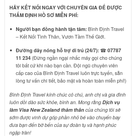
HÃY KẾT NỐI NGAY VỚI CHUYÊN GIA ĐỂ ĐƯỢC
THẨM ĐỊNH HỒ SƠ MIỄN PHÍ:
Người bạn đồng hành tận tâm:
Bình Định Travel
– Kết Nối Tình Thân, Vươn Tầm Thế Giới.
Đường dây nóng hỗ trợ di trú (24/7):
☎
07787
11 234
(Đừng ngần ngại nhấc máy gọi cho chúng
tôi bất cứ khi nào bạn cần. Đội ngũ chuyên viên
cấp cao của Bình Định Travel luôn trực tuyến, sẵn
lòng tư vấn chi tiết, bảo mật và hoàn toàn miễn phí!)
Bình Định Travel kính chúc cô chú, anh chị và gia đình
luôn dồi dào sức khỏe, bình an. Mong rằng
Dịch vụ
làm Visa New Zealand thăm thân
của chúng tôi sẽ
sớm được vinh dự góp phần nhỏ bé vào chuyến bay
đưa bạn đến bờ bến của sự đoàn tụ và hạnh phúc
ngập tràn!