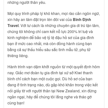
những người thân yêu.
Mọi quy trình pháp lý khô khan, mọi rào cản ngôn ngữ,
xin hãy an tâm đặt trọn lên đôi vai của
Bình Định
Travel
. Với tư cách là những chuyên gia di trú tận tâm,
chúng tôi không chỉ cam kết nỗ lực 200% trí tuệ và
kinh nghiệm để bảo vệ tỷ lệ đậu hồ sơ của gia đình
bạn ở mức cao nhất, mà còn đồng hành cùng bạn
bằng cả sự thấu hiểu sâu sắc tình mẫu tử, phụ tử
thiêng liêng.
Hành trình vạn dặm khởi nguồn từ một quyết định hôm
nay. Giấc mơ đoàn tụ gia đình tại xứ sở Kiwi thanh
bình chỉ cách bạn một cuộc gọi. Dù hồ sơ của bạn
đang ở tình trạng nào, dù gặp khó khăn trong việc kết
nối giấy tờ với người thân tại New Zealand, xin đừng
ngần ngại, hãy để chúng tôi lắng nghe và tháo gỡ
cùng bạn!