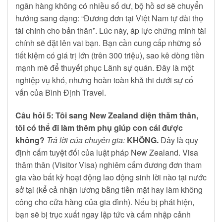
ngân hàng không có nhiều số dư, bộ hồ sơ sẽ chuyển
hướng sang dạng: “Đương đơn tại Việt Nam tự đài thọ
tài chính cho bản thân”. Lúc này, áp lực chứng minh tài
chính sẽ đặt lên vai bạn. Bạn cần cung cấp những sổ
tiết kiệm có giá trị lớn (trên 300 triệu), sao kê dòng tiền
mạnh mẽ để thuyết phục Lãnh sự quán. Đây là một
nghiệp vụ khó, nhưng hoàn toàn khả thi dưới sự cố
vấn của Bình Định Travel.
Câu hỏi 5: Tôi sang New Zealand diện thăm thân,
tôi có thể đi làm thêm phụ giúp con cái được
không?
Trả lời của chuyên gia:
KHÔNG.
Đây là quy
định cấm tuyệt đối của luật pháp New Zealand. Visa
thăm thân (Visitor Visa) nghiêm cấm đương đơn tham
gia vào bất kỳ hoạt động lao động sinh lời nào tại nước
sở tại (kể cả nhận lương bằng tiền mặt hay làm không
công cho cửa hàng của gia đình). Nếu bị phát hiện,
bạn sẽ bị trục xuất ngay lập tức và cấm nhập cảnh