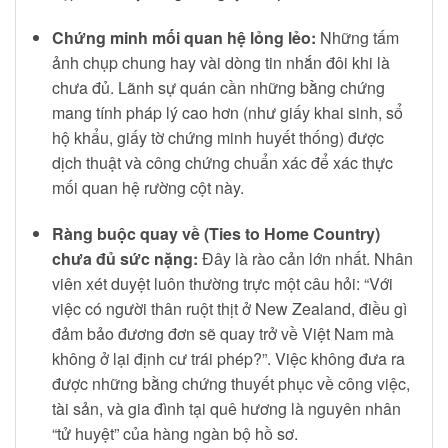
Chứng minh mối quan hệ lỏng lẻo:
Những tấm
ảnh chụp chung hay vài dòng tin nhắn đôi khi là
chưa đủ. Lãnh sự quán cần những bằng chứng
mang tính pháp lý cao hơn (như giấy khai sinh, sổ
hộ khẩu, giấy tờ chứng minh huyết thống) được
dịch thuật và công chứng chuẩn xác để xác thực
mối quan hệ rường cột này.
Ràng buộc quay về (Ties to Home Country)
chưa đủ sức nặng:
Đây là rào cản lớn nhất. Nhân
viên xét duyệt luôn thường trực một câu hỏi: “Với
việc có người thân ruột thịt ở New Zealand, điều gì
đảm bảo đương đơn sẽ quay trở về Việt Nam mà
không ở lại định cư trái phép?”. Việc không đưa ra
được những bằng chứng thuyết phục về công việc,
tài sản, và gia đình tại quê hương là nguyên nhân
“tử huyệt” của hàng ngàn bộ hồ sơ.