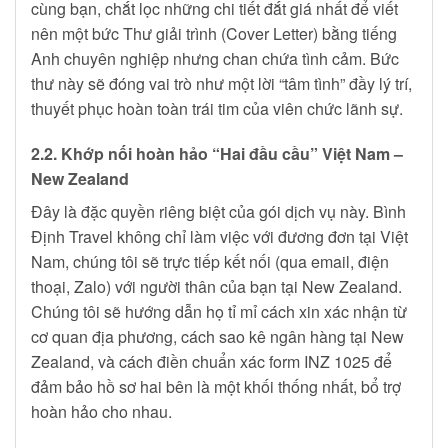
cùng bạn, chắt lọc những chi tiết đắt giá nhất để viết
nên một bức Thư giải trình (Cover Letter) bằng tiếng
Anh chuyên nghiệp nhưng chan chứa tình cảm. Bức
thư này sẽ đóng vai trò như một lời “tâm tình” đầy lý trí,
thuyết phục hoàn toàn trái tim của viên chức lãnh sự.
2.2. Khớp nối hoàn hảo “Hai đầu cầu” Việt Nam –
New Zealand
Đây là đặc quyền riêng biệt của gói dịch vụ này. Bình
Định Travel không chỉ làm việc với đương đơn tại Việt
Nam, chúng tôi sẽ trực tiếp kết nối (qua email, điện
thoại, Zalo) với người thân của bạn tại New Zealand.
Chúng tôi sẽ hướng dẫn họ tỉ mỉ cách xin xác nhận từ
cơ quan địa phương, cách sao kê ngân hàng tại New
Zealand, và cách điền chuẩn xác form INZ 1025 để
đảm bảo hồ sơ hai bên là một khối thống nhất, bổ trợ
hoàn hảo cho nhau.