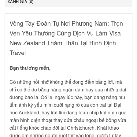
ĐÁNH GIÁ (0)
Vòng Tay Đoàn Tụ Nơi Phương Nam: Trọn
Vẹn Yêu Thương Cùng Dịch Vụ Làm Visa
New Zealand Thăm Thân Tại Bình Định
Travel
Bạn thương mến,
Có những nỗi nhớ không thể đong đếm bằng lời, mà
chỉ có thể đo bằng hàng ngàn dặm bay qua những đại
dương bao la. Có lẽ, ngay lúc này, bạn đang nâng niu
tấm ảnh kỷ yếu mỉm cười rạng rỡ của con trai tại Đại
học Auckland, hay trái tim đang loạn nhịp khi nhìn qua
màn hình điện thoại thấy đứa cháu ngoại bé bỏng vừa
cất tiếng khóc chào đời tại Christchurch. Khát khao
được ôm những người ruột thịt vào lòng, được tự tay