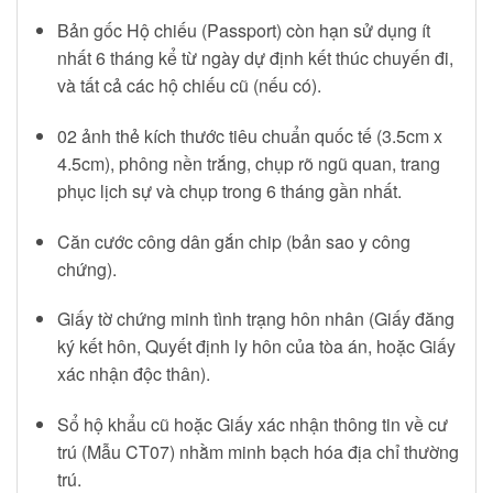
Bản gốc Hộ chiếu (Passport) còn hạn sử dụng ít
nhất 6 tháng kể từ ngày dự định kết thúc chuyến đi,
và tất cả các hộ chiếu cũ (nếu có).
02 ảnh thẻ kích thước tiêu chuẩn quốc tế (3.5cm x
4.5cm), phông nền trắng, chụp rõ ngũ quan, trang
phục lịch sự và chụp trong 6 tháng gần nhất.
Căn cước công dân gắn chip (bản sao y công
chứng).
Giấy tờ chứng minh tình trạng hôn nhân (Giấy đăng
ký kết hôn, Quyết định ly hôn của tòa án, hoặc Giấy
xác nhận độc thân).
Sổ hộ khẩu cũ hoặc Giấy xác nhận thông tin về cư
trú (Mẫu CT07) nhằm minh bạch hóa địa chỉ thường
trú.