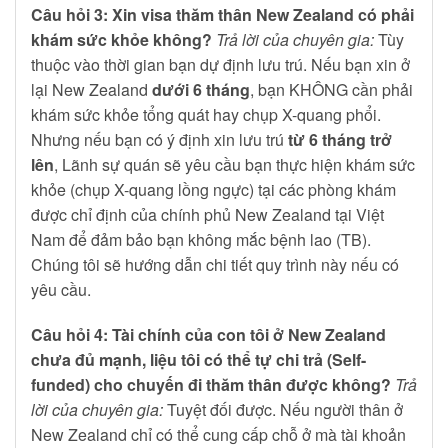
Câu hỏi 3: Xin visa thăm thân New Zealand có phải
khám sức khỏe không?
Trả lời của chuyên gia:
Tùy
thuộc vào thời gian bạn dự định lưu trú. Nếu bạn xin ở
lại New Zealand
dưới 6 tháng
, bạn KHÔNG cần phải
khám sức khỏe tổng quát hay chụp X-quang phổi.
Nhưng nếu bạn có ý định xin lưu trú
từ 6 tháng trở
lên
, Lãnh sự quán sẽ yêu cầu bạn thực hiện khám sức
khỏe (chụp X-quang lồng ngực) tại các phòng khám
được chỉ định của chính phủ New Zealand tại Việt
Nam để đảm bảo bạn không mắc bệnh lao (TB).
Chúng tôi sẽ hướng dẫn chi tiết quy trình này nếu có
yêu cầu.
Câu hỏi 4: Tài chính của con tôi ở New Zealand
chưa đủ mạnh, liệu tôi có thể tự chi trả (Self-
funded) cho chuyến đi thăm thân được không?
Trả
lời của chuyên gia:
Tuyệt đối được. Nếu người thân ở
New Zealand chỉ có thể cung cấp chỗ ở mà tài khoản