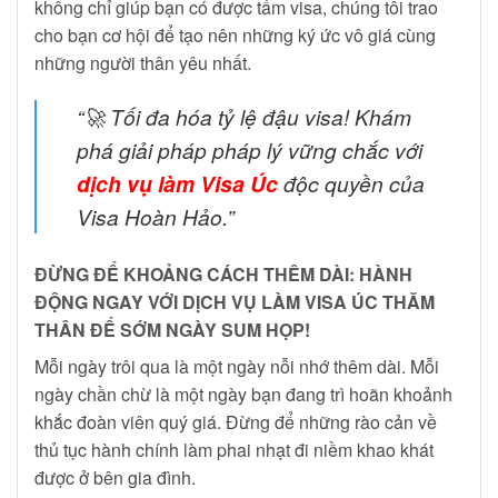
không chỉ giúp bạn có được tấm visa, chúng tôi trao
cho bạn cơ hội để tạo nên những ký ức vô giá cùng
những người thân yêu nhất.
“🚀 Tối đa hóa tỷ lệ đậu visa! Khám
phá giải pháp pháp lý vững chắc với
dịch vụ làm Visa Úc
độc quyền của
Visa Hoàn Hảo.”
ĐỪNG ĐỂ KHOẢNG CÁCH THÊM DÀI: HÀNH
ĐỘNG NGAY VỚI DỊCH VỤ LÀM VISA ÚC THĂM
THÂN ĐỂ SỚM NGÀY SUM HỌP!
Mỗi ngày trôi qua là một ngày nỗi nhớ thêm dài. Mỗi
ngày chần chừ là một ngày bạn đang trì hoãn khoảnh
khắc đoàn viên quý giá. Đừng để những rào cản về
thủ tục hành chính làm phai nhạt đi niềm khao khát
được ở bên gia đình.