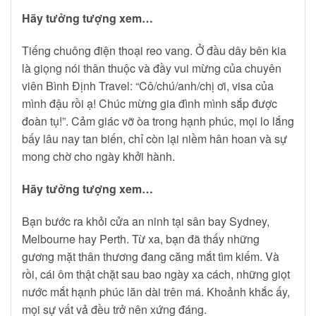
Hãy tưởng tượng xem…
Tiếng chuông điện thoại reo vang. Ở đầu dây bên kia
là giọng nói thân thuộc và đầy vui mừng của chuyên
viên Bình Định Travel: “Cô/chú/anh/chị ơi, visa của
mình đậu rồi ạ! Chúc mừng gia đình mình sắp được
đoàn tụ!”. Cảm giác vỡ òa trong hạnh phúc, mọi lo lắng
bấy lâu nay tan biến, chỉ còn lại niềm hân hoan và sự
mong chờ cho ngày khởi hành.
Hãy tưởng tượng xem…
Bạn bước ra khỏi cửa an ninh tại sân bay Sydney,
Melbourne hay Perth. Từ xa, bạn đã thấy những
gương mặt thân thương đang căng mắt tìm kiếm. Và
rồi, cái ôm thật chặt sau bao ngày xa cách, những giọt
nước mắt hạnh phúc lăn dài trên má. Khoảnh khắc ấy,
mọi sự vất vả đều trở nên xứng đáng.