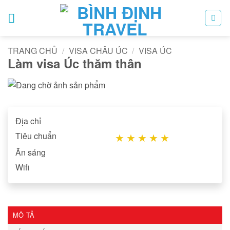
Bỏ
qua
nội
dung
TRANG CHỦ
/
VISA CHÂU ÚC
/
VISA ÚC
Làm visa Úc thăm thân
Địa chỉ
Tiêu chuẩn
★
★
★
★
★
Ăn sáng
Wifi
MÔ TẢ