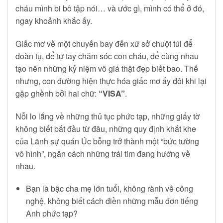
cháu mình bi bô tập nói… và ước gì, mình có thể ở đó,
ngay khoảnh khắc ấy.
Giấc mơ về một chuyến bay đến xứ sở chuột túi để
đoàn tụ, để tự tay chăm sóc con cháu, để cùng nhau
tạo nên những kỷ niệm vô giá thật đẹp biết bao. Thế
nhưng, con đường hiện thực hóa giấc mơ ấy đôi khi lại
gập ghềnh bởi hai chữ:
“VISA”
.
Nỗi lo lắng về những thủ tục phức tạp, những giấy tờ
không biết bắt đầu từ đâu, những quy định khắt khe
của Lãnh sự quán Úc bỗng trở thành một “bức tường
vô hình”, ngăn cách những trái tim đang hướng về
nhau.
Bạn là bậc cha mẹ lớn tuổi, không rành về công
nghệ, không biết cách điền những mẫu đơn tiếng
Anh phức tạp?