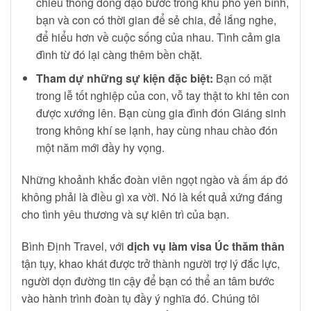
chiều thong dong dạo bước trong khu phố yên bình,
bạn và con có thời gian để sẻ chia, để lắng nghe,
để hiểu hơn về cuộc sống của nhau. Tình cảm gia
đình từ đó lại càng thêm bền chặt.
Tham dự những sự kiện đặc biệt:
Bạn có mặt
trong lễ tốt nghiệp của con, vỗ tay thật to khi tên con
được xướng lên. Bạn cùng gia đình đón Giáng sinh
trong không khí se lạnh, hay cùng nhau chào đón
một năm mới đầy hy vọng.
Những khoảnh khắc đoàn viên ngọt ngào và ấm áp đó
không phải là điều gì xa vời. Nó là kết quả xứng đáng
cho tình yêu thương và sự kiên trì của bạn.
Bình Định Travel, với
dịch vụ làm visa Úc thăm thân
tận tụy, khao khát được trở thành người trợ lý đắc lực,
người dọn đường tin cậy để bạn có thể an tâm bước
vào hành trình đoàn tụ đầy ý nghĩa đó. Chúng tôi