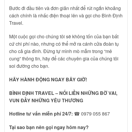
Bước đi đầu tiên và đơn giản nhất để rút ngắn khoảng
cách chính là nhấc điện thoại lên và gọi cho Bình Định
Travel.
Một cuộc gọi cho chúng tôi sẽ không tốn của bạn bất
cứ chi phí nào, nhưng có thể mở ra cánh cửa đoàn tụ
cho cả gia đình. Đừng tự mình mò mẫm trong “mê
cung” thông tin, hãy để các chuyên gia của chúng tôi
soi đường cho bạn.
HÃY HÀNH ĐỘNG NGAY BÂY GIỜ!
BÌNH ĐỊNH TRAVEL – NỐI LIỀN NHỮNG BỜ VAI,
VUN ĐẦY NHỮNG YÊU THƯƠNG
Hotline tư vấn miễn phí 24/7:
☎ 0979 055 867
Tại sao bạn nên gọi ngay hôm nay?