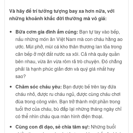
Và hãy để trí tưởng tượng bay xa hơn nữa, với
những khoảnh khắc đời thường mà vô giá:
Bữa cơm gia đình ấm cúng:
Bạn tự tay vào bếp,
nấu những món ăn Việt Nam mà con cháu hằng ao
ước. Mùi phở, mùi cá kho thân thương lan tỏa trong
căn bếp ở một đất nước xa xôi. Cả nhà quây quần
bên nhau, vừa ăn vừa rôm rả trò chuyện. Đó chẳng
phải là hạnh phúc giản đơn và quý giá nhất hay
sao?
Chăm sóc cháu yêu:
Bạn được bế trên tay đứa
cháu nhỏ, được ru cháu ngủ, được cùng cháu chơi
đùa trong công viên. Bạn trở thành một phần trong
tuổi thơ của cháu, bù đắp lại những tháng ngày chỉ
có thể nhìn cháu qua màn hình điện thoại.
Cùng con đi dạo, sẻ chia tâm sự:
Những buổi