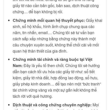
giấy tờ nào cần bản gốc, bản sao, dịch thuật công
chứng… để bạn không bị rối.
Chứng minh mối quan hệ thuyết phục:
Giấy khai
sinh, sổ hộ khẩu, hình ảnh chụp chung qua các
năm, tin nhắn, email… Chúng tôi sẽ tư vấn bạn
cách sắp xếp những bằng chứng này thành một
câu chuyện xuyên suốt, không thể chối cãi về mối
quan hệ thân thiết của gia đình.
Chứng minh tài chính và ràng buộc tại Việt
Nam:
Đây là yếu tố then chốt. Chúng tôi sẽ hướng
dẫn bạn cách tối ưu hóa các giấy tờ như: sổ tiết
kiệm, giấy tờ nhà đất, hợp đồng lao động, sổ hưu,
giấy phép kinh doanh… để tạo nên một “bức tranh”
tài chính vững vàng và một sự gắn kết không thể
tách rời với quê hương.
Dịch thuật và công chứng chuyên nghiệp:
Mọi