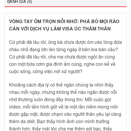
ĐÁNH GIÁ (0)
VÒNG TAY ÔM TRỌN NỖI NHỚ: PHÁ BỎ MỌI RÀO
CẢN VỚI DỊCH VỤ LÀM VISA ÚC THĂM THÂN
Có phải đã lâu rồi, ông bà chưa được ôm vào lòng đứa
cháu nhỏ đang lớn lên từng ngày ở bên kia bán cầu?
Có phải đã lâu rồi, cha mẹ chưa được ngồi ăn cùng
con một bữa cơm gia đình ấm cúng, nghe con kể về
cuộc sống, công việc nơi xứ người?
Khoảng cách địa lý có thể ngăn chúng ta nhìn thấy
nhau mỗi ngày, nhưng không thể nào ngăn được nỗi
nhớ thương luôn đong đầy trong tim. Mỗi cuộc gọi
video, mỗi tấm hình gửi về là một lần niềm mong mỏi
được gặp mặt, được chạm vào người thân yêu lại càng
thêm da diết. Bạn thấy hình ảnh con mình trưởng
thành hơn, thấy mái tóc cha mẹ thêm sợi bạc, thấy