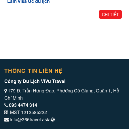
Làm visa Úc du lịch
CHI TIẾT
THÔNG TIN LIÊN HỆ
Công ty Du Lịch ViVu Travel
179 Đ. Trần Hưng Đạo, Phường Cô Giang, Quận 1, Hồ
Chí Minh
093 4474 314
MST 1212585222
info@365travel.asia