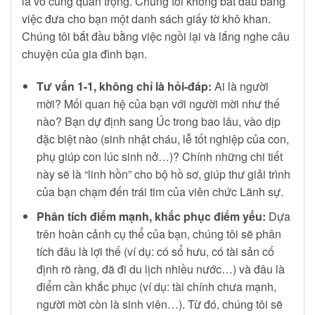
là vô cùng quan trọng. Chúng tôi không bắt đầu bằng
việc đưa cho bạn một danh sách giấy tờ khô khan.
Chúng tôi bắt đầu bằng việc ngồi lại và lắng nghe câu
chuyện của gia đình bạn.
Tư vấn 1-1, không chỉ là hỏi-đáp:
Ai là người
mời? Mối quan hệ của bạn với người mời như thế
nào? Bạn dự định sang Úc trong bao lâu, vào dịp
đặc biệt nào (sinh nhật cháu, lễ tốt nghiệp của con,
phụ giúp con lúc sinh nở…)? Chính những chi tiết
này sẽ là “linh hồn” cho bộ hồ sơ, giúp thư giải trình
của bạn chạm đến trái tim của viên chức Lãnh sự.
Phân tích điểm mạnh, khắc phục điểm yếu:
Dựa
trên hoàn cảnh cụ thể của bạn, chúng tôi sẽ phân
tích đâu là lợi thế (ví dụ: có sổ hưu, có tài sản cố
định rõ ràng, đã đi du lịch nhiều nước…) và đâu là
điểm cần khắc phục (ví dụ: tài chính chưa mạnh,
người mời còn là sinh viên…). Từ đó, chúng tôi sẽ