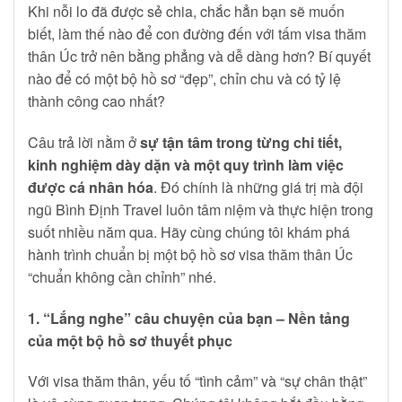
Khi nỗi lo đã được sẻ chia, chắc hẳn bạn sẽ muốn
biết, làm thế nào để con đường đến với tấm visa thăm
thân Úc trở nên bằng phẳng và dễ dàng hơn? Bí quyết
nào để có một bộ hồ sơ “đẹp”, chỉn chu và có tỷ lệ
thành công cao nhất?
Câu trả lời nằm ở
sự tận tâm trong từng chi tiết,
kinh nghiệm dày dặn và một quy trình làm việc
được cá nhân hóa
. Đó chính là những giá trị mà đội
ngũ Bình Định Travel luôn tâm niệm và thực hiện trong
suốt nhiều năm qua. Hãy cùng chúng tôi khám phá
hành trình chuẩn bị một bộ hồ sơ visa thăm thân Úc
“chuẩn không cần chỉnh” nhé.
1. “Lắng nghe” câu chuyện của bạn – Nền tảng
của một bộ hồ sơ thuyết phục
Với visa thăm thân, yếu tố “tình cảm” và “sự chân thật”