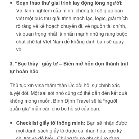
Soạn thảo thư giải trình lay động lòng người:
Với kinh nghiệm của mình, chúng tôi sẽ giúp bạn
viết một bức thư giải trình mạch lạc, logic, giải thích
rõ ràng về kế hoạch chuyến đi, về nguồn tài chính,
và quan trọng nhất là nhấn mạnh những ràng buộc
chặt chẽ tại Việt Nam để khẳng định bạn sẽ quay
về.
3. “Bậc thầy” giấy tờ – Biến mớ hỗn độn thành trật
tự hoàn hảo
Thủ tục xin visa thăm thân Úc đòi hỏi sự chính xác
tuyệt đối. Một sai sót nhỏ cũng có thể dẫn đến kết quả
không mong muốn. Bình Định Travel sẽ là “người
quản gia” mẫn cán cho bộ hồ sơ của bạn.
Checklist giấy tờ thông minh:
Bạn sẽ nhận được
một danh sách giấy tờ được cá nhân hóa, cực kỳ
chi tiết và dễ hiểu. Chúng tôi sẽ ghi chú rõ ràng