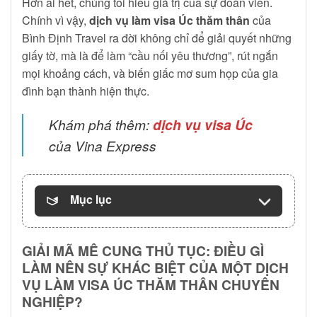
Hơn ai hết, chúng tôi hiểu giá trị của sự đoàn viên.
Chính vì vậy,
dịch vụ làm visa Úc thăm thân
của
Bình Định Travel ra đời không chỉ để giải quyết những
giấy tờ, mà là để làm “cầu nối yêu thương”, rút ngắn
mọi khoảng cách, và biến giấc mơ sum họp của gia
đình bạn thành hiện thực.
Khám phá thêm:
dịch vụ visa Úc
của Vina Express
Mục lục
GIẢI MÃ MÊ CUNG THỦ TỤC: ĐIỀU GÌ
LÀM NÊN SỰ KHÁC BIỆT CỦA MỘT DỊCH
VỤ LÀM VISA ÚC THĂM THÂN CHUYÊN
NGHIỆP?