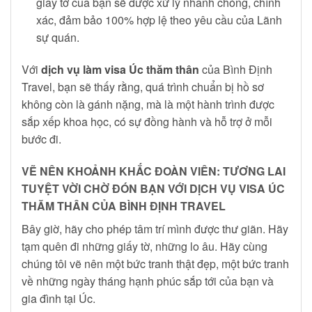
giấy tờ của bạn sẽ được xử lý nhanh chóng, chính
xác, đảm bảo 100% hợp lệ theo yêu cầu của Lãnh
sự quán.
Với
dịch vụ làm visa Úc thăm thân
của Bình Định
Travel, bạn sẽ thấy rằng, quá trình chuẩn bị hồ sơ
không còn là gánh nặng, mà là một hành trình được
sắp xếp khoa học, có sự đồng hành và hỗ trợ ở mỗi
bước đi.
VẼ NÊN KHOẢNH KHẮC ĐOÀN VIÊN: TƯƠNG LAI
TUYỆT VỜI CHỜ ĐÓN BẠN VỚI DỊCH VỤ VISA ÚC
THĂM THÂN CỦA BÌNH ĐỊNH TRAVEL
Bây giờ, hãy cho phép tâm trí mình được thư giãn. Hãy
tạm quên đi những giấy tờ, những lo âu. Hãy cùng
chúng tôi vẽ nên một bức tranh thật đẹp, một bức tranh
về những ngày tháng hạnh phúc sắp tới của bạn và
gia đình tại Úc.