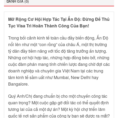
ĐÁNH GIÁ (0)
Mở Rộng Cơ Hội Hợp Tác Tại Ấn Độ: Đừng Để Thủ
Tục Visa Trì Hoãn Thành Công Của Bạn!
Trong bối cảnh kinh tế toàn cầu đầy biến động, Ấn Độ
nổi lên như một “con rồng” của châu Á, một thị trường
tỷ dân đầy tiềm năng với tốc độ tăng trưởng ấn tượng.
Những cơ hội hợp tác, những hợp đồng béo bở, những
cuộc đàm phán mang tính chiến lược đang chờ đợi các
doanh nghiệp và chuyên gia Việt Nam tại các trung
tâm kinh tế sầm uất như Mumbai, New Delhi hay
Bangalore.
Quý Anh/Chị đang chuẩn bị cho một chuyến công tác
quan trọng? Một cuộc gặp gỡ đối tác có thể quyết định
tương lai của cả một dự án? Một kỳ hội chợ triển lãm
quốc tế nơi sản phẩm của công ty bạn sẽ được ra mắt?