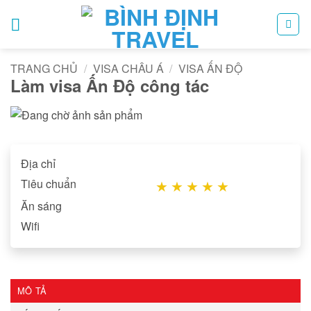
Bỏ
qua
nội
dung
TRANG CHỦ
/
VISA CHÂU Á
/
VISA ẤN ĐỘ
Làm visa Ấn Độ công tác
Địa chỉ
Tiêu chuẩn
★
★
★
★
★
Ăn sáng
Wifi
MÔ TẢ