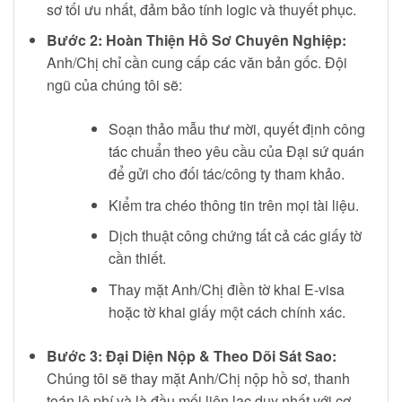
sơ tối ưu nhất, đảm bảo tính logic và thuyết phục.
Bước 2: Hoàn Thiện Hồ Sơ Chuyên Nghiệp:
Anh/Chị chỉ cần cung cấp các văn bản gốc. Đội
ngũ của chúng tôi sẽ:
Soạn thảo mẫu thư mời, quyết định công
tác chuẩn theo yêu cầu của Đại sứ quán
để gửi cho đối tác/công ty tham khảo.
Kiểm tra chéo thông tin trên mọi tài liệu.
Dịch thuật công chứng tất cả các giấy tờ
cần thiết.
Thay mặt Anh/Chị điền tờ khai E-visa
hoặc tờ khai giấy một cách chính xác.
Bước 3: Đại Diện Nộp & Theo Dõi Sát Sao:
Chúng tôi sẽ thay mặt Anh/Chị nộp hồ sơ, thanh
toán lệ phí và là đầu mối liên lạc duy nhất với cơ