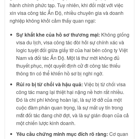
hành chính phức tạp. Tuy nhiên, khi đối mặt với việc
xin visa công tác Ấn Độ, nhiều chuyên gia và doanh
nghiệp không khỏi cảm thấy quan ngại:
Sự khắt khe của hồ sơ thương mại:
Không giống
visa du lịch, visa công tác đòi hỏi sự chính xác và
logic tuyệt đối giữa giấy tờ của hai bên công ty Việt
Nam và đối tác Ấn Độ. Một lá thư mời không đủ
thuyết phục, một quyết định cử đi công tác thiếu
thông tin có thể khiến hồ sơ bị nghi ngờ.
Rủi ro bị từ chối và hậu quả:
Việc bị từ chối visa
công tác mang lại thiệt hại nặng nề hơn rất nhiều.
Đó là chi phí không hoàn lại, là sự lỡ dở của một
cuộc đàm phán quan trọng, là sự mất uy tín trong
mắt đối tác đang chờ đợi, và là sự gián đoạn của cả
một chiến lược kinh doanh.
Yêu cầu chứng minh mục đích rõ ràng:
Cơ quan