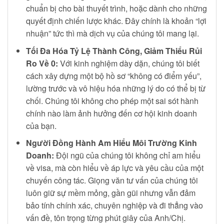
chuẩn bị cho bài thuyết trình, hoặc dành cho những
quyết định chiến lược khác. Đây chính là khoản “lợi
nhuận” tức thì mà dịch vụ của chúng tôi mang lại.
Tối Đa Hóa Tỷ Lệ Thành Công, Giảm Thiểu Rủi
Ro Về 0:
Với kinh nghiệm dày dặn, chúng tôi biết
cách xây dựng một bộ hồ sơ “không có điểm yếu”,
lường trước và vô hiệu hóa những lý do có thể bị từ
chối. Chúng tôi không cho phép một sai sót hành
chính nào làm ảnh hưởng đến cơ hội kinh doanh
của bạn.
Người Đồng Hành Am Hiểu Môi Trường Kinh
Doanh:
Đội ngũ của chúng tôi không chỉ am hiểu
về visa, mà còn hiểu về áp lực và yêu cầu của một
chuyến công tác. Giọng văn tư vấn của chúng tôi
luôn giữ sự mềm mỏng, gần gũi nhưng vẫn đảm
bảo tính chính xác, chuyên nghiệp và đi thẳng vào
vấn đề, tôn trọng từng phút giây của Anh/Chị.