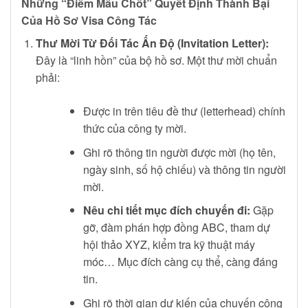
Những “Điểm Mấu Chốt” Quyết Định Thành Bại
Của Hồ Sơ Visa Công Tác
Thư Mời Từ Đối Tác Ấn Độ (Invitation Letter):
Đây là “linh hồn” của bộ hồ sơ. Một thư mời chuẩn
phải:
Được in trên tiêu đề thư (letterhead) chính
thức của công ty mời.
Ghi rõ thông tin người được mời (họ tên,
ngày sinh, số hộ chiếu) và thông tin người
mời.
Nêu chi tiết mục đích chuyến đi:
Gặp
gỡ, đàm phán hợp đồng ABC, tham dự
hội thảo XYZ, kiểm tra kỹ thuật máy
móc… Mục đích càng cụ thể, càng đáng
tin.
Ghi rõ thời gian dự kiến của chuyến công