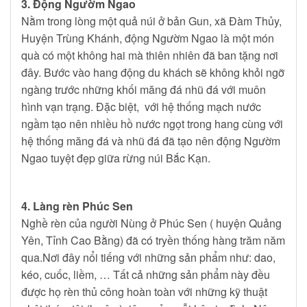
3. Động Ngườm Ngao
Nằm trong lòng một quả núi ở bản Gun, xã Đàm Thủy,
Huyện Trùng Khánh, động Ngườm Ngao là một món
quà có một không hai mà thiên nhiên đã ban tặng nơi
đây. Bước vào hang động du khách sẽ không khỏi ngỡ
ngàng trước những khối măng đá nhũ đá với muôn
hình vạn trạng. Đặc biệt, với hệ thống mạch nước
ngầm tạo nên nhiều hồ nước ngọt trong hang cùng với
hệ thống măng đá và nhũ đá đã tạo nên động Ngườm
Ngao tuyệt đẹp giữa rừng núi Bắc Kạn.
4. Làng rèn Phúc Sen
Nghề rèn của người Nùng ở Phúc Sen ( huyện Quảng
Yên, Tỉnh Cao Bằng) đã có tryền thống hàng trăm năm
qua.Nơi đây nổi tiếng với những sản phẩm như: dao,
kéo, cuốc, liềm, … Tất cả những sản phẩm này đều
được họ rèn thủ công hoàn toàn với những kỹ thuật