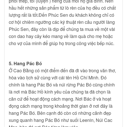
phôi thép, tôi (luyện ) riêng của mỗi hộ gia đình. Nên
hầu hết những sản phẩm từ lò rèn của họ đều có chất
lượng rất là tốt.Đến Phúc Sen du khách không chỉ có
cơ hội chiêm ngưỡng các kỹ thuật rèn cảu người làng
Phúc Sen, đây còn là dịp để chúng ta mua về một vài
con dao hay cây kéo mang về làm quà cho mẹ hoặc
cho vợ của mình để giúp họ trong công việc bếp núc.
5. Hang Pác Bó
Ở Cao Bằng có một điểm đến đã đi vào trong văn thơ,
hòa vào lịch sử cùng với cái tên Hồ Chí Minh. Đó
chính là hang Pác Bó và núi rừng Pác Bó cũng chính
là nơi mà Bác Hồ kính yêu của chúng ta đã chọn là
căn cứ để hoạt động cách mạng. Nơi Bác ở và hoạt
đọng cách mạng trong khoảng thời gian ở nơi đây là
hang Pác Bó. Bên cạnh đó còn có những cảnh đẹp
xung quanh hang Pác Bó như suối Leenin, Núi Cac