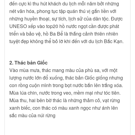
đến cực kì thu hút khách du lịch mỗi năm bởi những
nét văn hóa, phong tục tập quán thú vị gắn liền với
những huyền thoại, sự tích, lịch sử của dân tộc. Được
UNESO xếp vào top20 hồ nước ngọt cần được phát
triển và bảo vệ, hồ Ba Bể là thắng cảnh thiên nhiên
tuyệt đẹp không thể bỏ lỡ khi đến với du lịch Bắc Kạn.
2. Thác bản Giốc
Vào mùa mưa, thác mang màu của phù sa, với một
lượng nước lớn đổ xuống, thác bản Giốc giống nhưng
con rồng cuộn mình trong bọt nước bắn lên trắng xóa.
Mùa lúa chin, nước trong veo, mềm mại như tóc tiên.
Mùa thu, hai bên bờ thác là những thảm cỏ, vạt rừng
xanh biếc, con thác có màu xanh ngọc như ánh lên
sắc màu của núi rừng