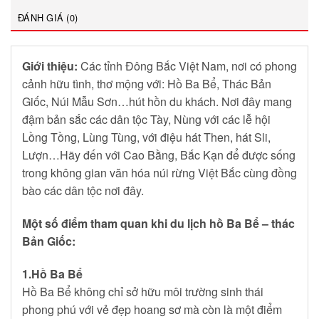
ĐÁNH GIÁ (0)
Giới thiệu:
Các tỉnh Đông Bắc Việt Nam, nơi có phong
cảnh hữu tình, thơ mộng với: Hồ Ba Bể, Thác Bản
Giốc, Núi Mẫu Sơn…hút hồn du khách. Nơi đây mang
đậm bản sắc các dân tộc Tày, Nùng với các lễ hội
Lồng Tồng, Lùng Tùng, với điệu hát Then, hát Sli,
Lượn…Hãy đến với Cao Bằng, Bắc Kạn để được sống
trong không gian văn hóa núi rừng Việt Bắc cùng đồng
bào các dân tộc nơi đây.
Một số điểm tham quan khi du lịch hồ Ba Bể – thác
Bản Giốc:
1.Hồ Ba Bể
Hồ Ba Bể không chỉ sở hữu môi trường sinh thái
phong phú với vẻ đẹp hoang sơ mà còn là một điểm