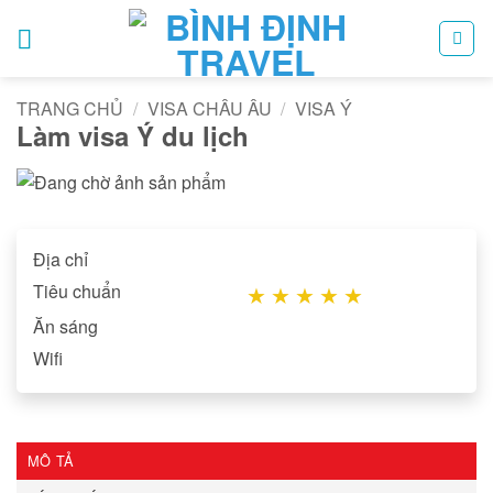
Bỏ
qua
nội
dung
TRANG CHỦ
/
VISA CHÂU ÂU
/
VISA Ý
Làm visa Ý du lịch
Địa chỉ
Tiêu chuẩn
★
★
★
★
★
Ăn sáng
Wifi
MÔ TẢ