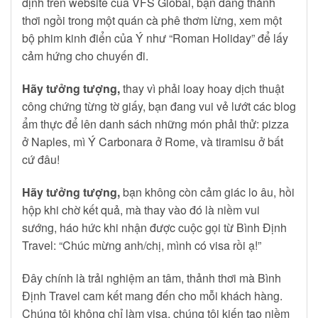
định trên website của VFS Global, bạn đang thảnh
thơi ngồi trong một quán cà phê thơm lừng, xem một
bộ phim kinh điển của Ý như “Roman Holiday” để lấy
cảm hứng cho chuyến đi.
Hãy tưởng tượng,
thay vì phải loay hoay dịch thuật
công chứng từng tờ giấy, bạn đang vui vẻ lướt các blog
ẩm thực để lên danh sách những món phải thử: pizza
ở Naples, mì Ý Carbonara ở Rome, và tiramisu ở bất
cứ đâu!
Hãy tưởng tượng,
bạn không còn cảm giác lo âu, hồi
hộp khi chờ kết quả, mà thay vào đó là niềm vui
sướng, háo hức khi nhận được cuộc gọi từ Bình Định
Travel: “Chúc mừng anh/chị, mình có visa rồi ạ!”
Đây chính là trải nghiệm an tâm, thảnh thơi mà Bình
Định Travel cam kết mang đến cho mỗi khách hàng.
Chúng tôi không chỉ làm visa, chúng tôi kiến tạo niềm