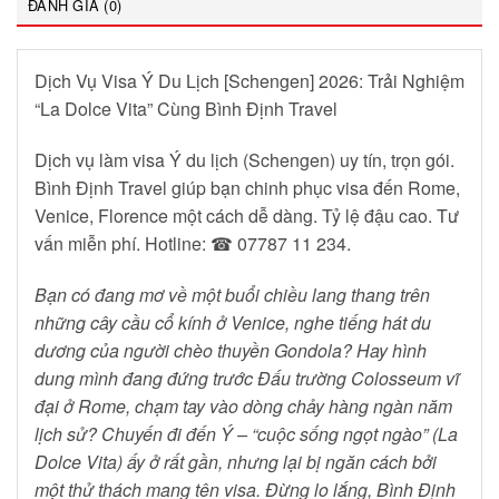
ĐÁNH GIÁ (0)
Dịch Vụ Visa Ý Du Lịch [Schengen] 2026: Trải Nghiệm
“La Dolce Vita” Cùng Bình Định Travel
Dịch vụ làm visa Ý du lịch (Schengen) uy tín, trọn gói.
Bình Định Travel giúp bạn chinh phục visa đến Rome,
Venice, Florence một cách dễ dàng. Tỷ lệ đậu cao. Tư
vấn miễn phí. Hotline: ☎ 07787 11 234.
Bạn có đang mơ về một buổi chiều lang thang trên
những cây cầu cổ kính ở Venice, nghe tiếng hát du
dương của người chèo thuyền Gondola? Hay hình
dung mình đang đứng trước Đấu trường Colosseum vĩ
đại ở Rome, chạm tay vào dòng chảy hàng ngàn năm
lịch sử? Chuyến đi đến Ý – “cuộc sống ngọt ngào” (La
Dolce Vita) ấy ở rất gần, nhưng lại bị ngăn cách bởi
một thử thách mang tên visa. Đừng lo lắng, Bình Định