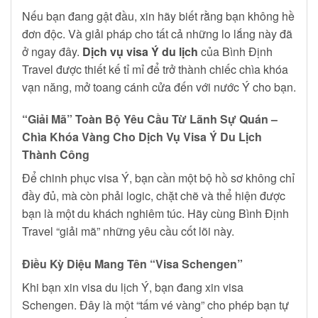
Nếu bạn đang gật đầu, xin hãy biết rằng bạn không hề
đơn độc. Và giải pháp cho tất cả những lo lắng này đã
ở ngay đây.
Dịch vụ visa Ý du lịch
của Bình Định
Travel được thiết kế tỉ mỉ để trở thành chiếc chìa khóa
vạn năng, mở toang cánh cửa đến với nước Ý cho bạn.
“Giải Mã” Toàn Bộ Yêu Cầu Từ Lãnh Sự Quán –
Chìa Khóa Vàng Cho Dịch Vụ Visa Ý Du Lịch
Thành Công
Để chinh phục visa Ý, bạn cần một bộ hồ sơ không chỉ
đầy đủ, mà còn phải logic, chặt chẽ và thể hiện được
bạn là một du khách nghiêm túc. Hãy cùng Bình Định
Travel “giải mã” những yêu cầu cốt lõi này.
Điều Kỳ Diệu Mang Tên “Visa Schengen”
Khi bạn xin visa du lịch Ý, bạn đang xin visa
Schengen. Đây là một “tấm vé vàng” cho phép bạn tự