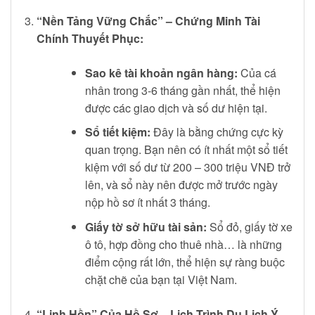
“Nền Tảng Vững Chắc” – Chứng Minh Tài
Chính Thuyết Phục:
Sao kê tài khoản ngân hàng:
Của cá
nhân trong 3-6 tháng gần nhất, thể hiện
được các giao dịch và số dư hiện tại.
Sổ tiết kiệm:
Đây là bằng chứng cực kỳ
quan trọng. Bạn nên có ít nhất một sổ tiết
kiệm với số dư từ 200 – 300 triệu VNĐ trở
lên, và sổ này nên được mở trước ngày
nộp hồ sơ ít nhất 3 tháng.
Giấy tờ sở hữu tài sản:
Sổ đỏ, giấy tờ xe
ô tô, hợp đồng cho thuê nhà… là những
điểm cộng rất lớn, thể hiện sự ràng buộc
chặt chẽ của bạn tại Việt Nam.
“Linh Hồn” Của Hồ Sơ – Lịch Trình Du Lịch Ý