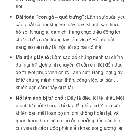
trời.
Bài toán “con gà – quả trứng”:
Lãnh sự quán yêu
cầu phải có booking vé máy bay, khách sạn trong
hồ sơ. Nhưng ai dám chi hàng chục triệu đồng khi
chưa chắc chắn trong tay tấm visa? Rủi ro mất
trắng số tiền này là một nỗi sợ hãi có thật.
Ma trận giấy tờ:
Làm sao để chứng minh tài chính
đủ mạnh? Lịch trình chuyến đi cần chi tiết đến đâu
để thuyết phục viên chức Lãnh sự? Hàng loạt giấy
tờ từ chứng minh nhân thân, công việc, tài sản…
khiến bạn cảm thấy quá tải.
Nỗi ám ảnh bị từ chối:
Đây là điều tồi tệ nhất. Một
email từ chối không chỉ dập tắt giấc mơ Ý, mà còn
khiến bạn mất toàn bộ chi phí không hoàn lại, và
quan trọng hơn, nó có thể ảnh hưởng đến các lần
xin visa đi các nước phát triển khác trong tương lai.