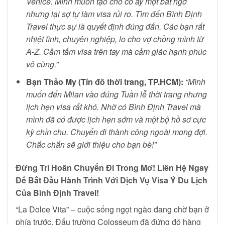
Venice. Mình muốn tạo cho cô ấy một bất ngờ
nhưng lại sợ tự làm visa rủi ro. Tìm đến Bình Định
Travel thực sự là quyết định đúng đắn. Các bạn rất
nhiệt tình, chuyên nghiệp, lo cho vợ chồng mình từ
A-Z. Cầm tấm visa trên tay mà cảm giác hạnh phúc
vô cùng.”
Bạn Thảo My (Tín đồ thời trang, TP.HCM):
“Mình
muốn đến Milan vào đúng Tuần lễ thời trang nhưng
lịch hẹn visa rất khó. Nhờ có Bình Định Travel mà
mình đã có được lịch hẹn sớm và một bộ hồ sơ cực
kỳ chỉn chu. Chuyến đi thành công ngoài mong đợi.
Chắc chắn sẽ giới thiệu cho bạn bè!”
Đừng Trì Hoãn Chuyến Đi Trong Mơ! Liên Hệ Ngay
Để Bắt Đầu Hành Trình Với Dịch Vụ Visa Ý Du Lịch
Của Bình Định Travel!
“La Dolce Vita” – cuộc sống ngọt ngào đang chờ bạn ở
phía trước. Đấu trường Colosseum đã đứng đó hàng