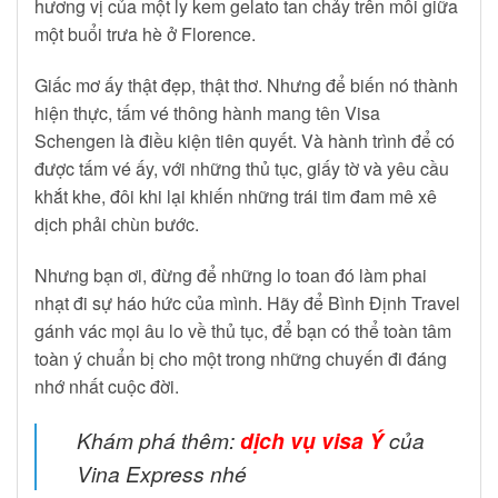
hương vị của một ly kem gelato tan chảy trên môi giữa
một buổi trưa hè ở Florence.
Giấc mơ ấy thật đẹp, thật thơ. Nhưng để biến nó thành
hiện thực, tấm vé thông hành mang tên Visa
Schengen là điều kiện tiên quyết. Và hành trình để có
được tấm vé ấy, với những thủ tục, giấy tờ và yêu cầu
khắt khe, đôi khi lại khiến những trái tim đam mê xê
dịch phải chùn bước.
Nhưng bạn ơi, đừng để những lo toan đó làm phai
nhạt đi sự háo hức của mình. Hãy để Bình Định Travel
gánh vác mọi âu lo về thủ tục, để bạn có thể toàn tâm
toàn ý chuẩn bị cho một trong những chuyến đi đáng
nhớ nhất cuộc đời.
Khám phá thêm:
dịch vụ visa Ý
của
Vina Express nhé