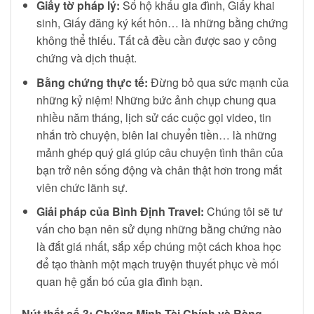
Giấy tờ pháp lý:
Sổ hộ khẩu gia đình, Giấy khai
sinh, Giấy đăng ký kết hôn… là những bằng chứng
không thể thiếu. Tất cả đều cần được sao y công
chứng và dịch thuật.
Bằng chứng thực tế:
Đừng bỏ qua sức mạnh của
những kỷ niệm! Những bức ảnh chụp chung qua
nhiều năm tháng, lịch sử các cuộc gọi video, tin
nhắn trò chuyện, biên lai chuyển tiền… là những
mảnh ghép quý giá giúp câu chuyện tình thân của
bạn trở nên sống động và chân thật hơn trong mắt
viên chức lãnh sự.
Giải pháp của Bình Định Travel:
Chúng tôi sẽ tư
vấn cho bạn nên sử dụng những bằng chứng nào
là đắt giá nhất, sắp xếp chúng một cách khoa học
để tạo thành một mạch truyện thuyết phục về mối
quan hệ gắn bó của gia đình bạn.
Nút thắt số 3: Chứng Minh Tài Chính và Ràng