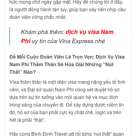
hức mong chờ ngày gặp mặt. Hãy để chúng tôi ở đây,
là người đồng hành tận tụy, giúp bạn xây nên nhịp cầu
đoàn viên vững chắc nhất.
Khám phá thêm:
dịch vụ visa Nam
Phi
uy tín của Vina Express nhé
Để Mỗi Cuộc Đoàn Viên Là Trọn Vẹn: Dịch Vụ Visa
Nam Phi Thăm Thân Sẽ Hóa Giải Những “Nút
Thắt” Nào?
Visa thăm thân là một diện visa mang nặng yếu tố tình
cảm, và Đại sứ quán Nam Phi cũng xét duyệt hồ sơ
dựa trên sự tin tưởng vào mối quan hệ và mục đích
trong sáng của chuyến đi. Để xây dựng được niềm tin
đó, hồ sơ của bạn phải cực kỳ chặt chẽ, logic và trên
hết là phải “thật”.
Hãy cùng Bình Định Travel gỡ rối từng “nút thắt” quan