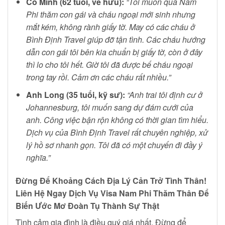
Cô Minh (62 tuổi, về hưu):
“Tôi muốn qua Nam
Phi thăm con gái và cháu ngoại mới sinh nhưng
mắt kém, không rành giấy tờ. May có các cháu ở
Bình Định Travel giúp đỡ tận tình. Các cháu hướng
dẫn con gái tôi bên kia chuẩn bị giấy tờ, còn ở đây
thì lo cho tôi hết. Giờ tôi đã được bế cháu ngoại
trong tay rồi. Cảm ơn các cháu rất nhiều.”
Anh Long (35 tuổi, kỹ sư):
“Anh trai tôi định cư ở
Johannesburg, tôi muốn sang dự đám cưới của
anh. Công việc bận rộn không có thời gian tìm hiểu.
Dịch vụ của Bình Định Travel rất chuyên nghiệp, xử
lý hồ sơ nhanh gọn. Tôi đã có một chuyến đi đầy ý
nghĩa.”
Đừng Để Khoảng Cách Địa Lý Cản Trở Tình Thân!
Liên Hệ Ngay Dịch Vụ Visa Nam Phi Thăm Thân Để
Biến Ước Mơ Đoàn Tụ Thành Sự Thật
Tình cảm gia đình là điều quý giá nhất. Đừng để