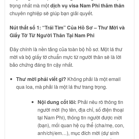
trọng nhất mà một
dịch vụ visa Nam Phi thăm thân
chuyên nghiệp sẽ giúp bạn giải quyết.
Nút thắt số 1: “Trái Tim” Của Hồ Sơ – Thư Mời và
Giấy Tờ Từ Người Thân Tại Nam Phi
Đây chính là nền tảng của toàn bộ hồ sơ. Một lá thư
mời và bộ giấy tờ chuẩn mực từ người thân sẽ là lời
bảo chứng đáng tin cậy nhất.
Thư mời phải viết gì?
Không phải là một email
qua loa, mà phải là một lá thư trang trọng.
Nội dung cốt lõi:
Phải nêu rõ thông tin
người mời (họ tên, địa chỉ, số điện thoại
tại Nam Phi), thông tin người được mời
(bạn), mối quan hệ cụ thể (cha/mẹ, con,
anh/chị/em…), mục đích mời (dự sinh