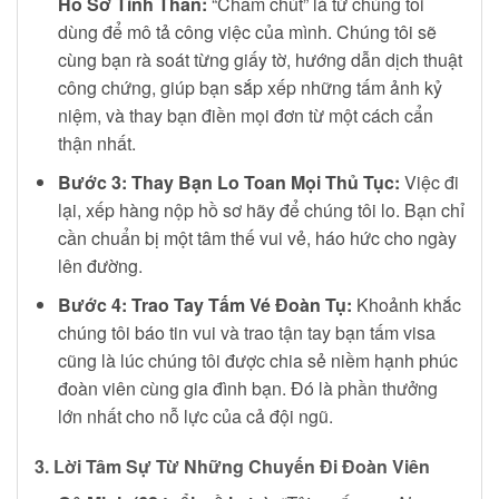
Hồ Sơ Tình Thân:
“Chăm chút” là từ chúng tôi
dùng để mô tả công việc của mình. Chúng tôi sẽ
cùng bạn rà soát từng giấy tờ, hướng dẫn dịch thuật
công chứng, giúp bạn sắp xếp những tấm ảnh kỷ
niệm, và thay bạn điền mọi đơn từ một cách cẩn
thận nhất.
Bước 3: Thay Bạn Lo Toan Mọi Thủ Tục:
Việc đi
lại, xếp hàng nộp hồ sơ hãy để chúng tôi lo. Bạn chỉ
cần chuẩn bị một tâm thế vui vẻ, háo hức cho ngày
lên đường.
Bước 4: Trao Tay Tấm Vé Đoàn Tụ:
Khoảnh khắc
chúng tôi báo tin vui và trao tận tay bạn tấm visa
cũng là lúc chúng tôi được chia sẻ niềm hạnh phúc
đoàn viên cùng gia đình bạn. Đó là phần thưởng
lớn nhất cho nỗ lực của cả đội ngũ.
3. Lời Tâm Sự Từ Những Chuyến Đi Đoàn Viên