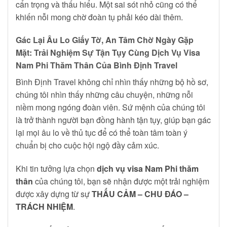
cẩn trọng và thấu hiểu. Một sai sót nhỏ cũng có thể
khiến nỗi mong chờ đoàn tụ phải kéo dài thêm.
Gác Lại Âu Lo Giấy Tờ, An Tâm Chờ Ngày Gặp
Mặt: Trải Nghiệm Sự Tận Tụy Cùng Dịch Vụ Visa
Nam Phi Thăm Thân Của Bình Định Travel
Bình Định Travel không chỉ nhìn thấy những bộ hồ sơ,
chúng tôi nhìn thấy những câu chuyện, những nỗi
niềm mong ngóng đoàn viên. Sứ mệnh của chúng tôi
là trở thành người bạn đồng hành tận tụy, giúp bạn gác
lại mọi âu lo về thủ tục để có thể toàn tâm toàn ý
chuẩn bị cho cuộc hội ngộ đầy cảm xúc.
Khi tin tưởng lựa chọn
dịch vụ visa Nam Phi thăm
thân
của chúng tôi, bạn sẽ nhận được một trải nghiệm
được xây dựng từ sự
THẤU CẢM – CHU ĐÁO –
TRÁCH NHIỆM
.