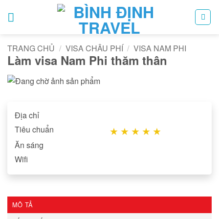
Bỏ
qua
nội
dung
TRANG CHỦ
/
VISA CHÂU PHÍ
/
VISA NAM PHI
Làm visa Nam Phi thăm thân
Địa chỉ
Tiêu chuẩn
★
★
★
★
★
Ăn sáng
Wifi
MÔ TẢ