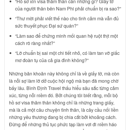
“Hồ sơ xin visa thăm thân cần những gì? Giấy tờ
của người thân bên Nam Phi phải chuẩn bị ra sao?”
“Thư mời phải viết thế nào cho tình cảm mà vẫn đủ
sức thuyết phục Đại sứ quán?”
“Làm sao để chứng minh mối quan hệ ruột thịt một
cách rõ ràng nhất?”
“Lỡ chuẩn bị sai một chi tiết nhỏ, có làm tan vỡ giấc
mơ đoàn tụ của cả gia đình không?”
Những băn khoăn này không chỉ là về giấy tờ, mà còn
là nỗi sợ làm lỡ dở cuộc hội ngộ mà bạn đã mong chờ
bấy lâu. Bình Định Travel thấu hiểu sâu sắc từng cảm
xúc, từng nỗi niềm đó. Bởi chúng tôi biết rằng, mỗi bộ
hồ sơ visa thăm thân không chỉ là những trang giấy,
mà là cả một câu chuyện tình thân, là cây cầu nối liền
những yêu thương đang bị chia cắt bởi khoảng cách.
Đừng để những thủ tục phức tạp làm vơi đi niềm háo