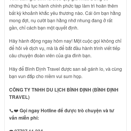
những thủ tục hành chính phức tạp làm trì hoãn thêm
bất kỳ khoảnh khắc yêu thương nào. Cái ôm bạn hằng
mong đợi, nụ cười bạn hằng nhớ nhung đang ở rất
gần, chỉ cách bạn một quyết định.
Hãy hành động ngay hôm nay! Một cuộc gọi không chỉ
để hỏi về dịch vụ, mà là để bắt đầu hành trình viết tiếp
câu chuyện đoàn viên của gia đình bạn.
Hãy để Bình Định Travel được san sẻ gánh lo, và cùng
bạn vun đắp cho niềm vui sum họp.
CÔNG TY TNHH DU LỊCH BÌNH ĐỊNH (BÌNH ĐỊNH
TRAVEL)
📞❤️
Gọi ngay Hotline để được trò chuyện và tư
vấn miễn phí: