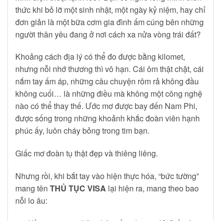
thức khi bỏ lỡ một sinh nhật, một ngày kỷ niệm, hay chỉ
đơn giản là một bữa cơm gia đình ấm cúng bên những
người thân yêu đang ở nơi cách xa nửa vòng trái đất?
Khoảng cách địa lý có thể đo được bằng kilomet,
nhưng nỗi nhớ thương thì vô hạn. Cái ôm thật chặt, cái
nắm tay ấm áp, những câu chuyện rôm rả không đầu
không cuối… là những điều mà không một công nghệ
nào có thể thay thế. Ước mơ được bay đến Nam Phi,
được sống trong những khoảnh khắc đoàn viên hạnh
phúc ấy, luôn cháy bỏng trong tim bạn.
Giấc mơ đoàn tụ thật đẹp và thiêng liêng.
Nhưng rồi, khi bắt tay vào hiện thực hóa, “bức tường”
mang tên
THỦ TỤC VISA
lại hiện ra, mang theo bao
nỗi lo âu: