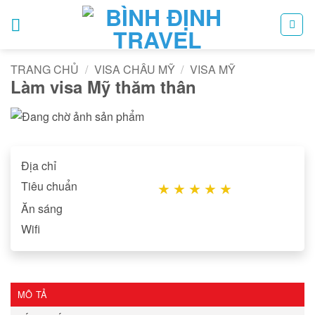
Bỏ
qua
nội
dung
TRANG CHỦ
/
VISA CHÂU MỸ
/
VISA MỸ
Làm visa Mỹ thăm thân
Địa chỉ
Tiêu chuẩn
★
★
★
★
★
Ăn sáng
Wifi
MÔ TẢ