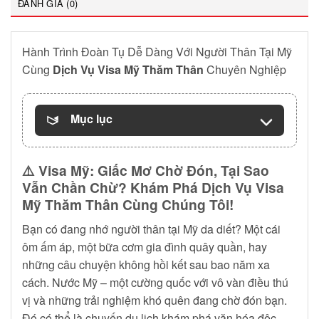
ĐÁNH GIÁ (0)
Hành Trình Đoàn Tụ Dễ Dàng Với Người Thân Tại Mỹ
Cùng
Dịch Vụ Visa Mỹ Thăm Thân
Chuyên Nghiệp
Mục lục
⚠️
Visa Mỹ: Giấc Mơ Chờ Đón, Tại Sao
Vẫn Chần Chừ? Khám Phá Dịch Vụ Visa
Mỹ Thăm Thân Cùng Chúng Tôi!
Bạn có đang nhớ người thân tại Mỹ da diết? Một cái
ôm ấm áp, một bữa cơm gia đình quây quần, hay
những câu chuyện không hồi kết sau bao năm xa
cách. Nước Mỹ – một cường quốc với vô vàn điều thú
vị và những trải nghiệm khó quên đang chờ đón bạn.
Đó có thể là chuyến du lịch khám phá văn hóa độc