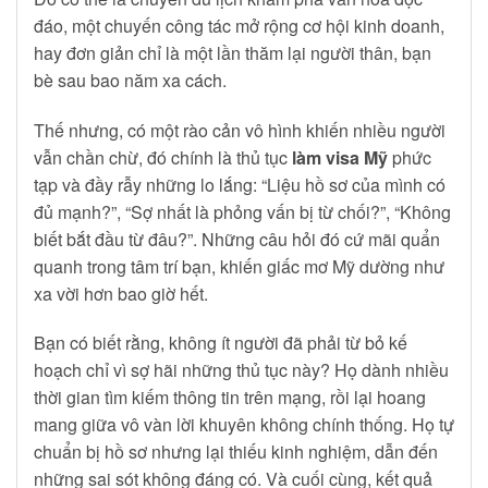
đáo, một chuyến công tác mở rộng cơ hội kinh doanh,
hay đơn giản chỉ là một lần thăm lại người thân, bạn
bè sau bao năm xa cách.
Thế nhưng, có một rào cản vô hình khiến nhiều người
vẫn chần chừ, đó chính là thủ tục
làm visa Mỹ
phức
tạp và đầy rẫy những lo lắng: “Liệu hồ sơ của mình có
đủ mạnh?”, “Sợ nhất là phỏng vấn bị từ chối?”, “Không
biết bắt đầu từ đâu?”. Những câu hỏi đó cứ mãi quẩn
quanh trong tâm trí bạn, khiến giấc mơ Mỹ dường như
xa vời hơn bao giờ hết.
Bạn có biết rằng, không ít người đã phải từ bỏ kế
hoạch chỉ vì sợ hãi những thủ tục này? Họ dành nhiều
thời gian tìm kiếm thông tin trên mạng, rồi lại hoang
mang giữa vô vàn lời khuyên không chính thống. Họ tự
chuẩn bị hồ sơ nhưng lại thiếu kinh nghiệm, dẫn đến
những sai sót không đáng có. Và cuối cùng, kết quả