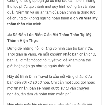
Chúng tôi sẽ giúp bạn gỡ bỏ mọi rào cản, biến những
thủ tục phức tạp thành một quy trình đơn giản và hiệu
quả. Niềm tin và sự an tâm của bạn chính là động lực
để chúng tôi không ngừng hoàn thiện
dịch vụ visa Mỹ
thăm thân
của mình.
✍️
Đã Đến Lúc Biến Giấc Mơ Thăm Thân Tại Mỹ
Thành Hiện Thực!
Đừng để những nỗi lo lắng vô hình cản trở bạn nữa.
Thời gian là vàng, và mỗi khoảnh khắc bạn chần chừ,
bạn lại lỡ mất một cơ hội tuyệt vời để khám phá thế
giới hoặc gặp gỡ những người thân yêu.
Hãy để Bình Định Travel là cầu nối vững chắc, đưa
bạn đến với xứ sở cờ hoa. Chỉ cần một cuộc gọi hoặc
một tin nhắn, bạn sẽ nhận được sự tư vấn chuyên
nghiệp, tận tâm và hoàn toàn miễn phí.
Hãy nhấc máy lên và gọi ngay cho chúng tôi để bắt