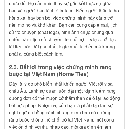
chưa đủ. Họ cần nhìn thấy sự gắn kết thực sự giữa
bạn và người bảo lãnh ở Ireland. Nếu người thân là họ
hàng xa, hay bạn bè, việc chứng minh này càng trở
nên mơ hồ và khó khăn. Bạn cần cung cấp email, lịch
sử trò chuyện (chat logs), hình ảnh chụp chung qua
nhiều năm, lịch sử chuyển tiền hỗ trợ… Việc chắt lọc
tài liệu nào đắt giá nhất, logic nhất là điều mà không
phải ai cũng biết cách làm.
2.3. Bất lợi trong việc chứng minh ràng
buộc tại Việt Nam (Home Ties)
Đây là lý do phổ biến nhất khiến người Việt rớt visa
châu Âu. Lãnh sự quan luôn đặt một “định kiến” rằng
đương đơn có thể mượn cớ thăm thân để ở lại lao động
bất hợp pháp. Nhiệm vụ của bạn là phải đập tan sự
nghi ngờ đó bằng cách chứng minh bạn có những
ràng buộc không thể chối bỏ tại Việt Nam: một công
việc ổn định với thu nhập cao, một gia đình êm ấm