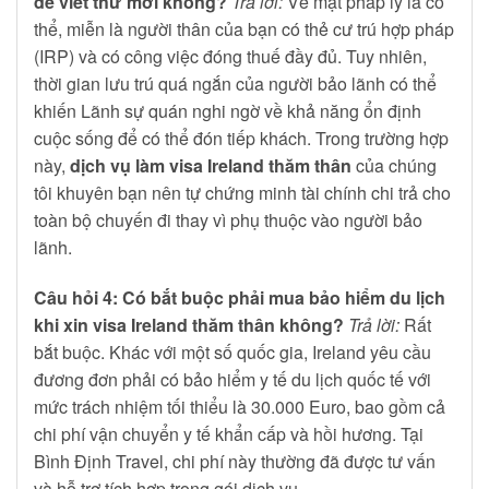
để viết thư mời không?
Trả lời:
Về mặt pháp lý là có
thể, miễn là người thân của bạn có thẻ cư trú hợp pháp
(IRP) và có công việc đóng thuế đầy đủ. Tuy nhiên,
thời gian lưu trú quá ngắn của người bảo lãnh có thể
khiến Lãnh sự quán nghi ngờ về khả năng ổn định
cuộc sống để có thể đón tiếp khách. Trong trường hợp
này,
dịch vụ làm visa Ireland thăm thân
của chúng
tôi khuyên bạn nên tự chứng minh tài chính chi trả cho
toàn bộ chuyến đi thay vì phụ thuộc vào người bảo
lãnh.
Câu hỏi 4: Có bắt buộc phải mua bảo hiểm du lịch
khi xin visa Ireland thăm thân không?
Trả lời:
Rất
bắt buộc. Khác với một số quốc gia, Ireland yêu cầu
đương đơn phải có bảo hiểm y tế du lịch quốc tế với
mức trách nhiệm tối thiểu là 30.000 Euro, bao gồm cả
chi phí vận chuyển y tế khẩn cấp và hồi hương. Tại
Bình Định Travel, chi phí này thường đã được tư vấn
và hỗ trợ tích hợp trong gói dịch vụ.