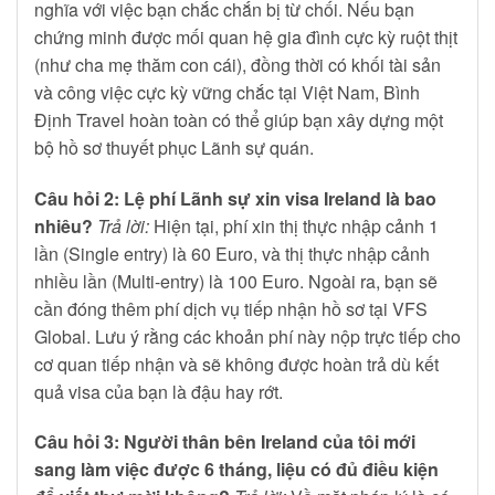
nghĩa với việc bạn chắc chắn bị từ chối. Nếu bạn
chứng minh được mối quan hệ gia đình cực kỳ ruột thịt
(như cha mẹ thăm con cái), đồng thời có khối tài sản
và công việc cực kỳ vững chắc tại Việt Nam, Bình
Định Travel hoàn toàn có thể giúp bạn xây dựng một
bộ hồ sơ thuyết phục Lãnh sự quán.
Câu hỏi 2: Lệ phí Lãnh sự xin visa Ireland là bao
nhiêu?
Trả lời:
Hiện tại, phí xin thị thực nhập cảnh 1
lần (Single entry) là 60 Euro, và thị thực nhập cảnh
nhiều lần (Multi-entry) là 100 Euro. Ngoài ra, bạn sẽ
cần đóng thêm phí dịch vụ tiếp nhận hồ sơ tại VFS
Global. Lưu ý rằng các khoản phí này nộp trực tiếp cho
cơ quan tiếp nhận và sẽ không được hoàn trả dù kết
quả visa của bạn là đậu hay rớt.
Câu hỏi 3: Người thân bên Ireland của tôi mới
sang làm việc được 6 tháng, liệu có đủ điều kiện