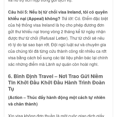
Câu hỏi 5: Nếu bị từ chối visa Ireland, tôi có quyền
khiếu nại (Appeal) không?
Trả lời:
Có. Điểm đặc biệt
của hệ thống visa Ireland là họ cho phép đương đơn
gửi thư khiếu nại trong vòng 2 tháng kể từ ngày nhận
được thư từ chối (Refusal Letter). Thư từ chối sẽ nêu
rõ lý do tại sao bạn rớt. Đội ngũ luật sư và chuyên gia
của chúng tôi đã từng cứu thành công rất nhiều ca rớt
visa bằng cách bổ sung các tài liệu phản bác lại chính
xác những điểm mà Lãnh sự quán còn hoài nghi.
6. Bình Định Travel – Nơi Trao Gửi Niềm
Tin Khởi Đầu Khởi Đầu Hành Trình Đoàn
Tụ
(Action – Thúc đẩy hành động một cách tự nhiên
và chân thành)
Xin visa không đơn thuần là một cuộc giao dịch giấy