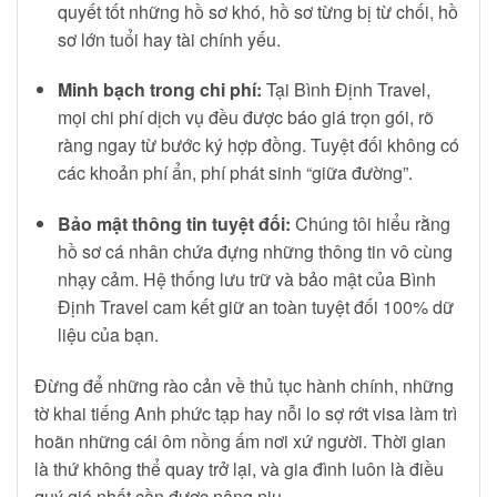
quyết tốt những hồ sơ khó, hồ sơ từng bị từ chối, hồ
sơ lớn tuổi hay tài chính yếu.
Minh bạch trong chi phí:
Tại Bình Định Travel,
mọi chi phí dịch vụ đều được báo giá trọn gói, rõ
ràng ngay từ bước ký hợp đồng. Tuyệt đối không có
các khoản phí ẩn, phí phát sinh “giữa đường”.
Bảo mật thông tin tuyệt đối:
Chúng tôi hiểu rằng
hồ sơ cá nhân chứa đựng những thông tin vô cùng
nhạy cảm. Hệ thống lưu trữ và bảo mật của Bình
Định Travel cam kết giữ an toàn tuyệt đối 100% dữ
liệu của bạn.
Đừng để những rào cản về thủ tục hành chính, những
tờ khai tiếng Anh phức tạp hay nỗi lo sợ rớt visa làm trì
hoãn những cái ôm nồng ấm nơi xứ người. Thời gian
là thứ không thể quay trở lại, và gia đình luôn là điều
quý giá nhất cần được nâng niu.