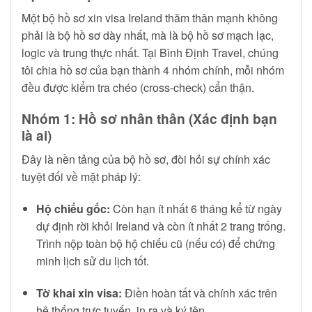
Một bộ hồ sơ xin visa Ireland thăm thân mạnh không
phải là bộ hồ sơ dày nhất, mà là bộ hồ sơ mạch lạc,
logic và trung thực nhất. Tại Bình Định Travel, chúng
tôi chia hồ sơ của bạn thành 4 nhóm chính, mỗi nhóm
đều được kiểm tra chéo (cross-check) cẩn thận.
Nhóm 1: Hồ sơ nhân thân (Xác định bạn
là ai)
Đây là nền tảng của bộ hồ sơ, đòi hỏi sự chính xác
tuyệt đối về mặt pháp lý:
Hộ chiếu gốc:
Còn hạn ít nhất 6 tháng kể từ ngày
dự định rời khỏi Ireland và còn ít nhất 2 trang trống.
Trình nộp toàn bộ hộ chiếu cũ (nếu có) để chứng
minh lịch sử du lịch tốt.
Tờ khai xin visa:
Điền hoàn tất và chính xác trên
hệ thống trực tuyến, in ra và ký tên.