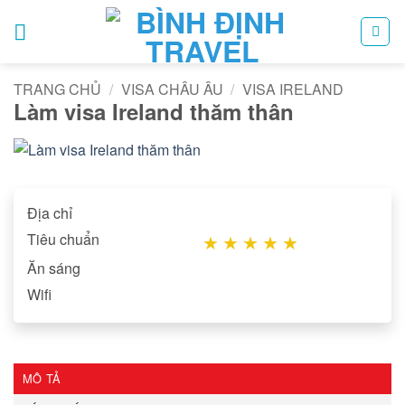
Bỏ
qua
nội
dung
TRANG CHỦ
/
VISA CHÂU ÂU
/
VISA IRELAND
Làm visa Ireland thăm thân
Địa chỉ
Tiêu chuẩn
★
★
★
★
★
Ăn sáng
Wifi
MÔ TẢ