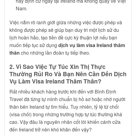
hay định cư ngay tại Ireland mà không quay về Việt
Nam.
Việc nắm rõ ranh giới giữa những việc được phép và
không được phép sẽ giúp bạn duy trì một lịch sử du
lịch hoàn hảo, tạo tiền đề cực kỳ thuận lợi nếu bạn
muốn tiếp tục sử dụng
dịch vụ làm visa Ireland thăm
thân
cho những lần đoàn tụ tiếp theo.
2. Vì Sao Việc Tự Túc Xin Thị Thực
Thường Rủi Ro Và Bạn Nên Cần Đến Dịch
Vụ Làm Visa Ireland Thăm Thân?
Rất nhiều khách hàng trước khi đến với Bình Định
Travel đã từng tự mình chuẩn bị hồ sơ hoặc nhờ người
thân bên Ireland tự tìm hiểu. Tuy nhiên, tỷ lệ từ chối
(visa chối) trong những trường hợp tự túc thường khá
cao. Vậy đâu là nguyên nhân cốt lõi khiến cánh cửa
đến Ireland trở nên khó khăn đến vậy?