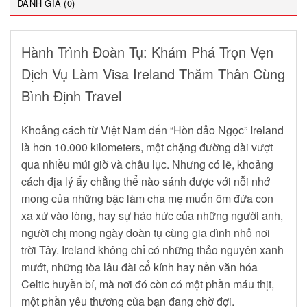
ĐÁNH GIÁ (0)
Hành Trình Đoàn Tụ: Khám Phá Trọn Vẹn
Dịch Vụ Làm Visa Ireland Thăm Thân Cùng
Bình Định Travel
Khoảng cách từ Việt Nam đến “Hòn đảo Ngọc” Ireland
là hơn 10.000 kilometers, một chặng đường dài vượt
qua nhiều múi giờ và châu lục. Nhưng có lẽ, khoảng
cách địa lý ấy chẳng thể nào sánh được với nỗi nhớ
mong của những bậc làm cha mẹ muốn ôm đứa con
xa xứ vào lòng, hay sự háo hức của những người anh,
người chị mong ngày đoàn tụ cùng gia đình nhỏ nơi
trời Tây. Ireland không chỉ có những thảo nguyên xanh
mướt, những tòa lâu đài cổ kính hay nền văn hóa
Celtic huyền bí, mà nơi đó còn có một phần máu thịt,
một phần yêu thương của bạn đang chờ đợi.