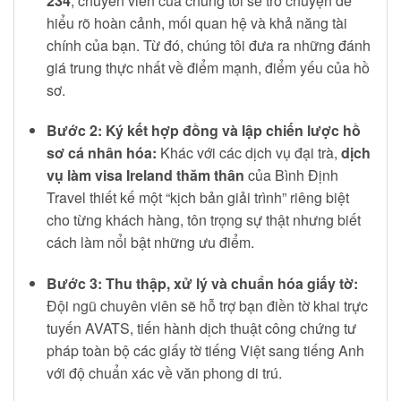
234
, chuyên viên của chúng tôi sẽ trò chuyện để
hiểu rõ hoàn cảnh, mối quan hệ và khả năng tài
chính của bạn. Từ đó, chúng tôi đưa ra những đánh
giá trung thực nhất về điểm mạnh, điểm yếu của hồ
sơ.
Bước 2: Ký kết hợp đồng và lập chiến lược hồ
sơ cá nhân hóa:
Khác với các dịch vụ đại trà,
dịch
vụ làm visa Ireland thăm thân
của Bình Định
Travel thiết kế một “kịch bản giải trình” riêng biệt
cho từng khách hàng, tôn trọng sự thật nhưng biết
cách làm nổi bật những ưu điểm.
Bước 3: Thu thập, xử lý và chuẩn hóa giấy tờ:
Đội ngũ chuyên viên sẽ hỗ trợ bạn điền tờ khai trực
tuyến AVATS, tiến hành dịch thuật công chứng tư
pháp toàn bộ các giấy tờ tiếng Việt sang tiếng Anh
với độ chuẩn xác về văn phong di trú.