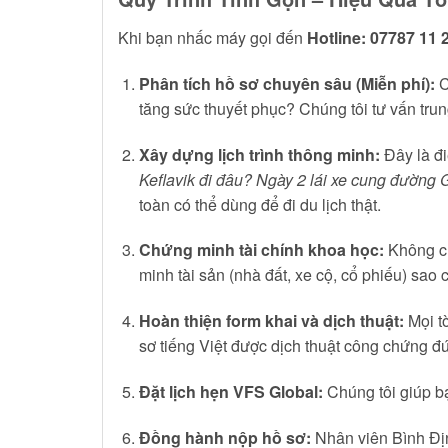
Khi bạn nhấc máy gọi đến
Hotline: 07787 11 
Phân tích hồ sơ chuyên sâu (Miễn phí):
C
tăng sức thuyết phục? Chúng tôi tư vấn trun
Xây dựng lịch trình thông minh:
Đây là đi
Keflavik đi đâu? Ngày 2 lái xe cung đường
toàn có thể dùng để đi du lịch thật.
Chứng minh tài chính khoa học:
Không chỉ
minh tài sản (nhà đất, xe cộ, cổ phiếu) sao 
Hoàn thiện form khai và dịch thuật:
Mọi t
sơ tiếng Việt được dịch thuật công chứng đ
Đặt lịch hẹn VFS Global:
Chúng tôi giúp bạ
Đồng hành nộp hồ sơ:
Nhân viên Bình Định