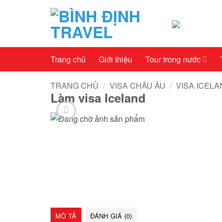
Bỏ
qua
nội
dung
Trang chủ
Giới thiệu
Tour trong nước
TRANG CHỦ
/
VISA CHÂU ÂU
/
VISA ICEL
Làm visa Iceland
MÔ TẢ
ĐÁNH GIÁ (0)