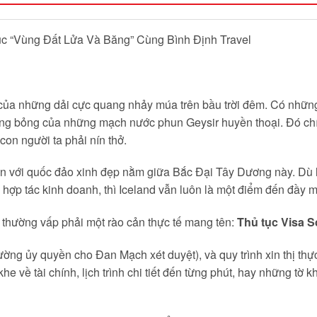
ục “Vùng Đất Lửa Và Băng” Cùng Bình Định Travel
a những dải cực quang nhảy múa trên bầu trời đêm. Có những
ng bỏng của những mạch nước phun Geysir huyền thoại. Đó chín
con người ta phải nín thở.
đến với quốc đảo xinh đẹp nằm giữa Bắc Đại Tây Dương này. Dù
i hợp tác kinh doanh, thì Iceland vẫn luôn là một điểm đến đầy 
i thường vấp phải một rào cản thực tế mang tên:
Thủ tục Visa 
ường ủy quyền cho Đan Mạch xét duyệt), và quy trình xin thị th
e về tài chính, lịch trình chi tiết đến từng phút, hay những tờ