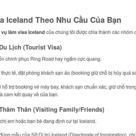
sa Iceland Theo Nhu Cầu Của Bạn
 vụ làm visa Iceland
của chúng tôi được chia thành các nhóm c
Du Lịch (Tourist Visa)
ốn chinh phục Ring Road hay ngắm cực quang.
 thực tế, đặt phòng khách sạn ảo (booking giữ chỗ bị hủy quá s
hỗ trợ booking vé máy bay, khách sạn chuẩn xác, giữ chỗ trong su
và cam kết quay về của bạn.
 Thăm Thân (Visiting Family/Friends)
hị em hoặc bạn bè đang định cư tại Iceland.
ng mẫu của Sở Di trú Iceland (Directorate of Immigration), ch