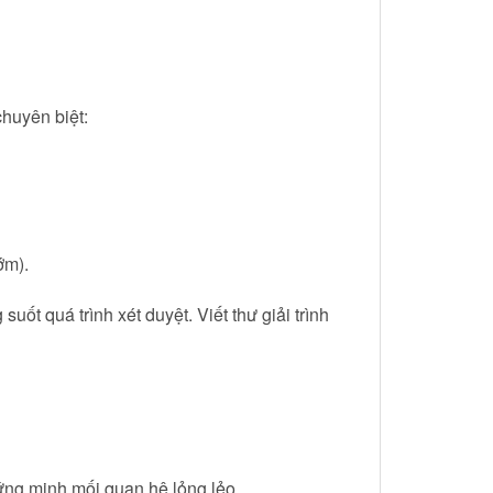
huyên biệt:
ớm).
ốt quá trình xét duyệt. Viết thư giải trình
ứng minh mối quan hệ lỏng lẻo.