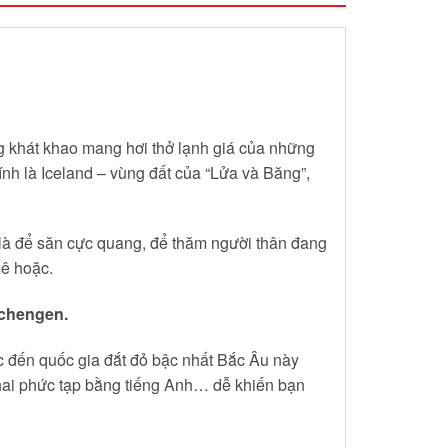
 khát khao mang hơi thở lạnh giá của những
h là Iceland – vùng đất của “Lửa và Băng”,
 là để săn cực quang, để thăm người thân đang
mê hoặc.
Schengen.
ực đến quốc gia đắt đỏ bậc nhất Bắc Âu này
 khai phức tạp bằng tiếng Anh… dễ khiến bạn