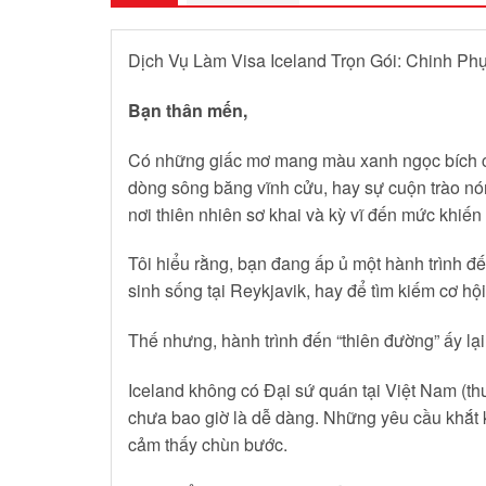
Dịch Vụ Làm Visa Iceland Trọn Gói: Chinh Ph
Bạn thân mến,
Có những giấc mơ mang màu xanh ngọc bích củ
dòng sông băng vĩnh cửu, hay sự cuộn trào nó
nơi thiên nhiên sơ khai và kỳ vĩ đến mức khiến 
Tôi hiểu rằng, bạn đang ấp ủ một hành trình 
sinh sống tại Reykjavik, hay để tìm kiếm cơ hộ
Thế nhưng, hành trình đến “thiên đường” ấy lạ
Iceland không có Đại sứ quán tại Việt Nam (th
chưa bao giờ là dễ dàng. Những yêu cầu khắt kh
cảm thấy chùn bước.