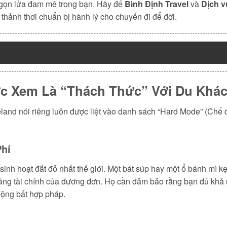
ngọn lửa đam mê trong bạn. Hãy để
Bình Định Travel
và
Dịch v
c thảnh thơi chuẩn bị hành lý cho chuyến đi để đời.
ược Xem Là “Thách Thức” Với Du Khác
and nói riêng luôn được liệt vào danh sách “Hard Mode” (Chế độ
Phí
 sinh hoạt đắt đỏ nhất thế giới. Một bát súp hay một ổ bánh mì
 năng tài chính của đương đơn. Họ cần đảm bảo rằng bạn đủ khả
 động bất hợp pháp.