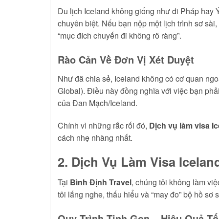
Du lịch Iceland không giống như đi Pháp hay Ý.
chuyên biệt. Nếu bạn nộp một lịch trình sơ sài,
“mục đích chuyến đi không rõ ràng”.
Rào Cản Về Đơn Vị Xét Duyệt
Như đã chia sẻ, Iceland không có cơ quan ngo
Global). Điều này đồng nghĩa với việc bạn phả
của Đan Mạch/Iceland.
Chính vì những rắc rối đó,
Dịch vụ làm visa I
cách nhẹ nhàng nhất.
2. Dịch Vụ Làm Visa Icelan
Tại
Bình Định Travel
, chúng tôi không làm vi
tôi lắng nghe, thấu hiểu và “may đo” bộ hồ sơ
Quy Trình Tinh Gọn – Hiệu Quả Tố