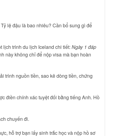
 Tỷ lệ đậu là bao nhiêu? Cần bổ sung gì để
ch trình du lịch Iceland chi tiết:
Ngày 1 đáp
ình này không chỉ để nộp visa mà bạn hoàn
i trình nguồn tiền, sao kê dòng tiền, chứng
c điền chính xác tuyệt đối bằng tiếng Anh. Hồ
ạch chuyến đi.
ực, hỗ trợ bạn lấy sinh trắc học và nộp hồ sơ