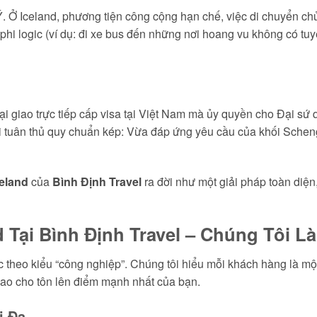
 Ở Iceland, phương tiện công cộng hạn chế, việc di chuyển chủ y
 phi logic (ví dụ: đi xe bus đến những nơi hoang vu không có tuyế
ại giao trực tiếp cấp visa tại Việt Nam mà ủy quyền cho Đại s
i tuân thủ quy chuẩn kép: Vừa đáp ứng yêu cầu của khối Scheng
celand
của
Bình Định Travel
ra đời như một giải pháp toàn diệ
d Tại Bình Định Travel – Chúng Tôi 
ệc theo kiểu “công nghiệp”. Chúng tôi hiểu mỗi khách hàng là m
 sao cho tôn lên điểm mạnh nhất của bạn.
i Đa