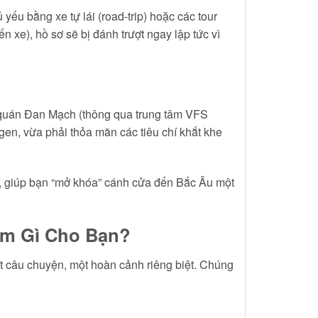
ếu bằng xe tự lái (road-trip) hoặc các tour
n xe), hồ sơ sẽ bị đánh trượt ngay lập tức vì
ứ quán Đan Mạch (thông qua trung tâm VFS
en, vừa phải thỏa mãn các tiêu chí khắt khe
n, giúp bạn “mở khóa” cánh cửa đến Bắc Âu một
Làm Gì Cho Bạn?
ột câu chuyện, một hoàn cảnh riêng biệt. Chúng