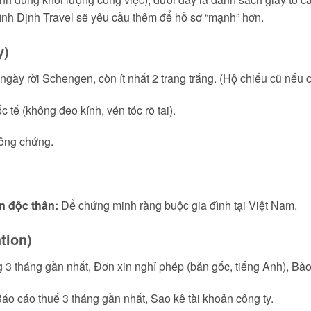
Bình Định Travel sẽ yêu cầu thêm để hồ sơ “mạnh” hơn.
y)
gày rời Schengen, còn ít nhất 2 trang trắng. (Hộ chiếu cũ nếu có
 tế (không đeo kính, vén tóc rõ tai).
ông chứng.
n độc thân:
Để chứng minh ràng buộc gia đình tại Việt Nam.
tion)
3 tháng gần nhất, Đơn xin nghỉ phép (bản gốc, tiếng Anh), Bảo
o cáo thuế 3 tháng gần nhất, Sao kê tài khoản công ty.