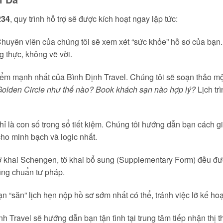
234
, quy trình hỗ trợ sẽ được kích hoạt ngay lập tức:
huyên viên của chúng tôi sẽ xem xét “sức khỏe” hồ sơ của bạn.
g thực, không vẽ vời.
ểm mạnh nhất của Bình Định Travel. Chúng tôi sẽ soạn thảo một lị
 Golden Circle như thế nào? Book khách sạn nào hợp lý?
Lịch tr
 là con số trong sổ tiết kiệm. Chúng tôi hướng dẫn bạn cách giả
cho minh bạch và logic nhất.
ờ khai Schengen, tờ khai bổ sung (Supplementary Form) đều đượ
úng chuẩn tư pháp.
n “săn” lịch hẹn nộp hồ sơ sớm nhất có thể, tránh việc lỡ kế ho
 Travel sẽ hướng dẫn bạn tận tình tại trung tâm tiếp nhận thị th