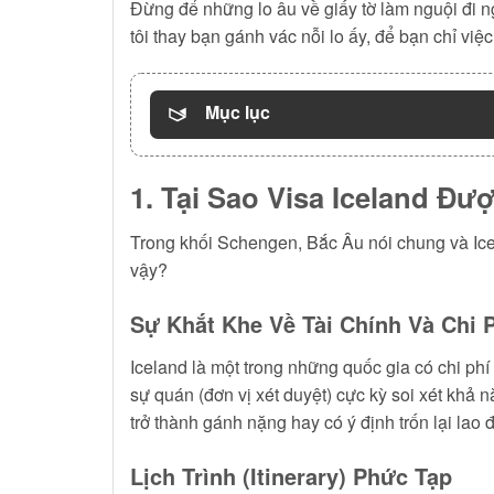
Đừng để những lo âu về giấy tờ làm nguội đi 
tôi thay bạn gánh vác nỗi lo ấy, để bạn chỉ việ
Mục lục
1. Tại Sao Visa Iceland Đ
Trong khối Schengen, Bắc Âu nói chung và Icel
vậy?
Sự Khắt Khe Về Tài Chính Và Chi 
Iceland là một trong những quốc gia có chi phí
sự quán (đơn vị xét duyệt) cực kỳ soi xét khả
trở thành gánh nặng hay có ý định trốn lại lao
Lịch Trình (Itinerary) Phức Tạp