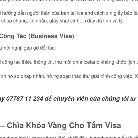
 hướng dẫn người thân của bạn tại Iceland cách xin giấy bảo 
hụp chung, tin nhắn, giấy khai sinh…) đầy đủ tình và lý.
 Công Tác (Business Visa)
hội nghị, gặp gỡ đối tác.
 công tác thiếu thông tin, thư mời phía Iceland không khớp lịch t
nh hồ sơ pháp nhân, hỗ trợ soạn thảo thư giải trình công việc.
 07787 11 234 để chuyên viên của chúng tôi tư 
t – Chìa Khóa Vàng Cho Tấm Visa
ình dung khối lượng công việc), dưới đây là danh sách giấy tờ c