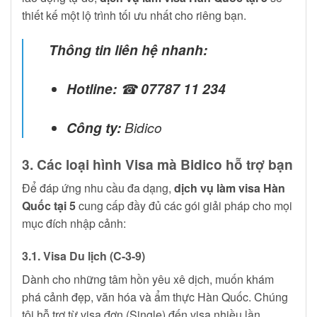
thiết kế một lộ trình tối ưu nhất cho riêng bạn.
Thông tin liên hệ nhanh:
Hotline:
☎
07787 11 234
Công ty:
Bidico
3. Các loại hình Visa mà Bidico hỗ trợ bạn
Để đáp ứng nhu cầu đa dạng,
dịch vụ làm visa Hàn
Quốc tại 5
cung cấp đầy đủ các gói giải pháp cho mọi
mục đích nhập cảnh:
3.1. Visa Du lịch (C-3-9)
Dành cho những tâm hồn yêu xê dịch, muốn khám
phá cảnh đẹp, văn hóa và ẩm thực Hàn Quốc. Chúng
tôi hỗ trợ từ visa đơn (Single) đến visa nhiều lần