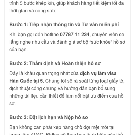
trình 5 bước khép kín, giúp khách hàng tiết kiệm tối đa
thời gian và công sức:
Bước 1: Tiếp nhận thông tin và Tư vấn miễn phí
Khi bạn gọi đến hotline
07787 11 234
, chuyên viên sẽ
lắng nghe nhu cầu và đánh giá sơ bộ “sức khỏe” hồ sơ
của bạn.
Bước 2: Thẩm định và Hoàn thiện hồ sơ
Đây là khâu quan trọng nhất của
dịch vụ làm visa
Hàn Quốc tại 5
. Chúng tôi sẽ rà soát từng loại giấy tờ,
dịch thuật công chứng và hướng dẫn bạn bổ sung
những tài liệu cần thiết để làm nổi bật ưu điểm của hồ
sơ.
Bước 3: Đặt lịch hẹn và Nộp hồ sơ
Bạn không cần phải xếp hàng chờ đợi mệt mỏi tại
trung tâm KVAC. Bidico sẽ thay bạn thực hiện các thủ