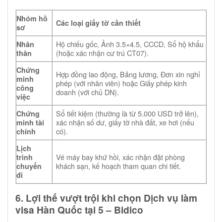
Nhóm hồ
Các loại giấy tờ cần thiết
sơ
Hộ chiếu gốc, Ảnh 3.5×4.5, CCCD, Sổ hộ khẩu
Nhân
(hoặc xác nhận cư trú CT07).
thân
Chứng
Hợp đồng lao động, Bảng lương, Đơn xin nghỉ
minh
phép (với nhân viên) hoặc Giấy phép kinh
công
doanh (với chủ DN).
việc
Sổ tiết kiệm (thường là từ 5.000 USD trở lên),
Chứng
xác nhận số dư, giấy tờ nhà đất, xe hơi (nếu
minh tài
có).
chính
Lịch
Vé máy bay khứ hồi, xác nhận đặt phòng
trình
khách sạn, kế hoạch tham quan chi tiết.
chuyến
đi
6. Lợi thế vượt trội khi chọn Dịch vụ làm
visa Hàn Quốc tại 5 – Bidico