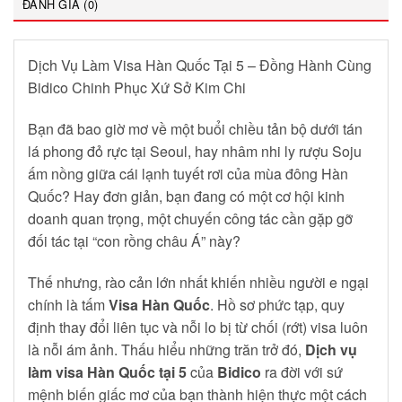
ĐÁNH GIÁ (0)
Dịch Vụ Làm Visa Hàn Quốc Tại 5 – Đồng Hành Cùng
Bidico Chinh Phục Xứ Sở Kim Chi
Bạn đã bao giờ mơ về một buổi chiều tản bộ dưới tán
lá phong đỏ rực tại Seoul, hay nhâm nhi ly rượu Soju
ấm nồng giữa cái lạnh tuyết rơi của mùa đông Hàn
Quốc? Hay đơn giản, bạn đang có một cơ hội kinh
doanh quan trọng, một chuyến công tác cần gặp gỡ
đối tác tại “con rồng châu Á” này?
Thế nhưng, rào cản lớn nhất khiến nhiều người e ngại
chính là tấm
Visa Hàn Quốc
. Hồ sơ phức tạp, quy
định thay đổi liên tục và nỗi lo bị từ chối (rớt) visa luôn
là nỗi ám ảnh. Thấu hiểu những trăn trở đó,
Dịch vụ
làm visa Hàn Quốc tại 5
của
Bidico
ra đời với sứ
mệnh biến giấc mơ của bạn thành hiện thực một cách