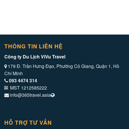
THÔNG TIN LIÊN HỆ
Công ty Du Lịch ViVu Travel
179 Đ. Trần Hưng Đạo, Phường Cô Giang, Quận 1, Hồ
Chí Minh
093 4474 314
MST 1212585222
info@365travel.asia
HỖ TRỢ TƯ VẤN