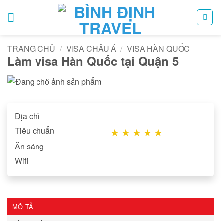
Bỏ
qua
nội
dung
TRANG CHỦ
/
VISA CHÂU Á
/
VISA HÀN QUỐC
Làm visa Hàn Quốc tại Quận 5
Địa chỉ
Tiêu chuẩn
★
★
★
★
★
Ăn sáng
Wifi
MÔ TẢ