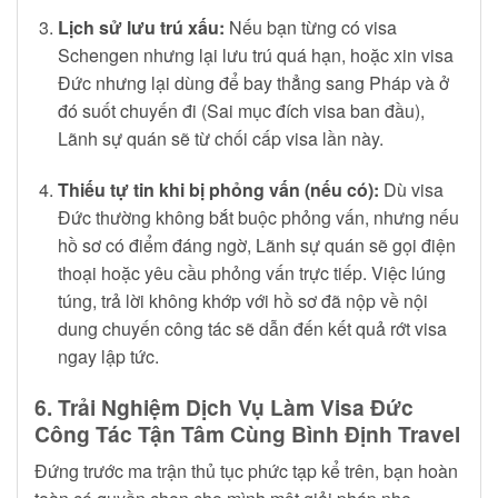
Lịch sử lưu trú xấu:
Nếu bạn từng có visa
Schengen nhưng lại lưu trú quá hạn, hoặc xin visa
Đức nhưng lại dùng để bay thẳng sang Pháp và ở
đó suốt chuyến đi (Sai mục đích visa ban đầu),
Lãnh sự quán sẽ từ chối cấp visa lần này.
Thiếu tự tin khi bị phỏng vấn (nếu có):
Dù visa
Đức thường không bắt buộc phỏng vấn, nhưng nếu
hồ sơ có điểm đáng ngờ, Lãnh sự quán sẽ gọi điện
thoại hoặc yêu cầu phỏng vấn trực tiếp. Việc lúng
túng, trả lời không khớp với hồ sơ đã nộp về nội
dung chuyến công tác sẽ dẫn đến kết quả rớt visa
ngay lập tức.
6. Trải Nghiệm Dịch Vụ Làm Visa Đức
Công Tác Tận Tâm Cùng Bình Định Travel
Đứng trước ma trận thủ tục phức tạp kể trên, bạn hoàn