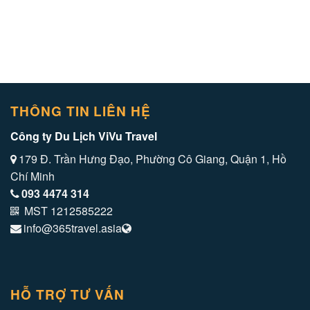
THÔNG TIN LIÊN HỆ
Công ty Du Lịch ViVu Travel
179 Đ. Trần Hưng Đạo, Phường Cô Giang, Quận 1, Hồ
Chí Minh
093 4474 314
MST 1212585222
info@365travel.asia
HỖ TRỢ TƯ VẤN