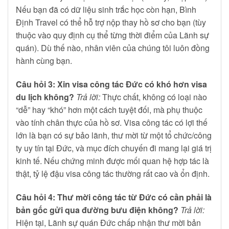
Nếu bạn đã có dữ liệu sinh trắc học còn hạn, Bình
Định Travel có thể hỗ trợ nộp thay hồ sơ cho bạn (tùy
thuộc vào quy định cụ thể từng thời điểm của Lãnh sự
quán). Dù thế nào, nhân viên của chúng tôi luôn đồng
hành cùng bạn.
Câu hỏi 3: Xin visa công tác Đức có khó hơn visa
du lịch không?
Trả lời:
Thực chất, không có loại nào
“dễ” hay “khó” hơn một cách tuyệt đối, mà phụ thuộc
vào tính chân thực của hồ sơ. Visa công tác có lợi thế
lớn là bạn có sự bảo lãnh, thư mời từ một tổ chức/công
ty uy tín tại Đức, và mục đích chuyến đi mang lại giá trị
kinh tế. Nếu chứng minh được mối quan hệ hợp tác là
thật, tỷ lệ đậu visa công tác thường rất cao và ổn định.
Câu hỏi 4: Thư mời công tác từ Đức có cần phải là
bản gốc gửi qua đường bưu điện không?
Trả lời:
Hiện tại, Lãnh sự quán Đức chấp nhận thư mời bản