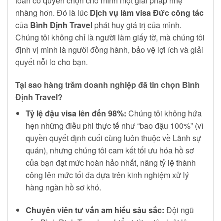
toàn có quyền chọn cho mình một giải pháp nhẹ
nhàng hơn. Đó là lúc
Dịch vụ làm visa Đức công tác
của
Bình Định Travel
phát huy giá trị của mình.
Chúng tôi không chỉ là người làm giấy tờ, mà chúng tôi
định vị mình là người đồng hành, bảo vệ lợi ích và giải
quyết nỗi lo cho bạn.
Tại sao hàng trăm doanh nghiệp đã tin chọn Bình
Định Travel?
Tỷ lệ đậu visa lên đến 98%:
Chúng tôi không hứa
hẹn những điều phi thực tế như “bao đậu 100%” (vì
quyền quyết định cuối cùng luôn thuộc về Lãnh sự
quán), nhưng chúng tôi cam kết tối ưu hóa hồ sơ
của bạn đạt mức hoàn hảo nhất, nâng tỷ lệ thành
công lên mức tối đa dựa trên kinh nghiệm xử lý
hàng ngàn hồ sơ khó.
Chuyên viên tư vấn am hiểu sâu sắc:
Đội ngũ