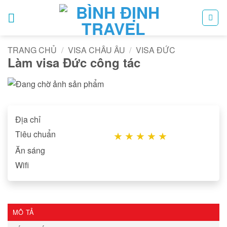
Bỏ
qua
nội
dung
TRANG CHỦ
/
VISA CHÂU ÂU
/
VISA ĐỨC
Làm visa Đức công tác
Địa chỉ
Tiêu chuẩn
★
★
★
★
★
Ăn sáng
Wifi
MÔ TẢ