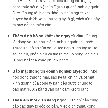
của Bình Định Travel am hiểu tường tận luật lệ,
cách thức xét duyệt của Đại sứ quán/Lãnh sự quán
Đức. Chúng tôi biết rõ “khẩu vị” của người xét
duyệt: họ thích xem những giấy tờ gì, cách trình bày
ra sao để tạo thiện cảm.
Thẩm định hồ sơ khắt khe ngay từ đầu:
Chúng
tôi đóng vai trò như một “Lãnh sự quán thu nhỏ”.
Trước khi hồ sơ của bạn được nộp đi, chúng tôi sẽ
soi chiếu, phản biện và tìm ra mọi lỗ hổng logic dù
là nhỏ nhất để khắc phục kịp thời.
Bảo mật thông tin doanh nghiệp tuyệt đối:
Mọi
hợp đồng thương mại, sao kê tài chính và bí mật
kinh doanh của công ty bạn đều được chúng tôi
bảo mật 100% bằng văn bản cam kết rõ ràng.
Tiết kiệm thời gian vàng ngọc:
Bạn chỉ cần cung
cấp các giấy tờ gốc cơ bản. Việc dịch thuật, công