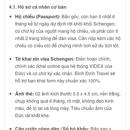
4.1. Hồ sơ cá nhân cơ bản
Hộ chiếu (Passport):
Bản gốc, còn hạn ít nhất 6
tháng kể từ ngày dự định rời khỏi khối Schengen,
có chữ ký của người mang hộ chiếu, và phải còn ít
nhất 2 trang trống để dán visa. Cần nộp kèm các hộ
chiếu cũ (nếu có) để chứng minh lịch sử du lịch tốt.
Tờ khai xin visa Schengen:
Điền hoàn chỉnh,
chính xác (khai online qua hệ thống VIDEX của
Đức) và có chữ ký xác nhận. Bình Định Travel sẽ
hỗ trợ bạn khai form này chuẩn xác 100%.
Ảnh thẻ:
02 ảnh kích thước 3.5 x 4.5 cm, nền trắng,
chụp không quá 6 tháng, rõ mặt, không đeo kính
màu, để lộ tai và lông mày. Tiêu chuẩn ảnh của
Đức rất khắt khe.
Căn cước công dân / Sổ hộ khẩu:
Bản sao y