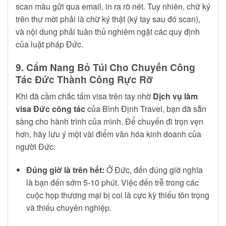
scan màu gửi qua email, in ra rõ nét. Tuy nhiên, chữ ký
trên thư mời phải là chữ ký thật (ký tay sau đó scan),
và nội dung phải tuân thủ nghiêm ngặt các quy định
của luật pháp Đức.
9. Cẩm Nang Bỏ Túi Cho Chuyến Công
Tác Đức Thành Công Rực Rỡ
Khi đã cầm chắc tấm visa trên tay nhờ
Dịch vụ làm
visa Đức công tác
của Bình Định Travel, bạn đã sẵn
sàng cho hành trình của mình. Để chuyến đi trọn vẹn
hơn, hãy lưu ý một vài điểm văn hóa kinh doanh của
người Đức:
Đúng giờ là trên hết:
Ở Đức, đến đúng giờ nghĩa
là bạn đến sớm 5-10 phút. Việc đến trễ trong các
cuộc họp thương mại bị coi là cực kỳ thiếu tôn trọng
và thiếu chuyên nghiệp.