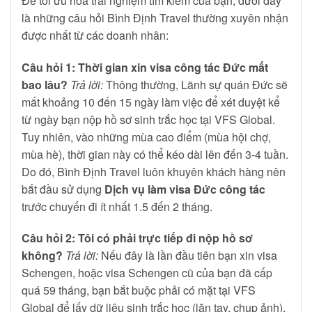
Để tối ưu hóa trải nghiệm tìm kiếm của bạn, dưới đây
là những câu hỏi Bình Định Travel thường xuyên nhận
được nhất từ các doanh nhân:
Câu hỏi 1: Thời gian xin visa công tác Đức mất
bao lâu?
Trả lời:
Thông thường, Lãnh sự quán Đức sẽ
mất khoảng 10 đến 15 ngày làm việc để xét duyệt kể
từ ngày bạn nộp hồ sơ sinh trắc học tại VFS Global.
Tuy nhiên, vào những mùa cao điểm (mùa hội chợ,
mùa hè), thời gian này có thể kéo dài lên đến 3-4 tuần.
Do đó, Bình Định Travel luôn khuyên khách hàng nên
bắt đầu sử dụng
Dịch vụ làm visa Đức công tác
trước chuyến đi ít nhất 1.5 đến 2 tháng.
Câu hỏi 2: Tôi có phải trực tiếp đi nộp hồ sơ
không?
Trả lời:
Nếu đây là lần đầu tiên bạn xin visa
Schengen, hoặc visa Schengen cũ của bạn đã cấp
quá 59 tháng, bạn bắt buộc phải có mặt tại VFS
Global để lấy dữ liệu sinh trắc học (lăn tay, chụp ảnh).