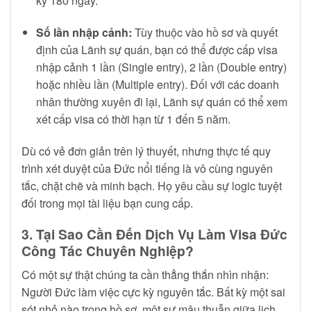
kỳ 180 ngày.
Số lần nhập cảnh:
Tùy thuộc vào hồ sơ và quyết
định của Lãnh sự quán, bạn có thể được cấp visa
nhập cảnh 1 lần (Single entry), 2 lần (Double entry)
hoặc nhiều lần (Multiple entry). Đối với các doanh
nhân thường xuyên đi lại, Lãnh sự quán có thể xem
xét cấp visa có thời hạn từ 1 đến 5 năm.
Dù có vẻ đơn giản trên lý thuyết, nhưng thực tế quy
trình xét duyệt của Đức nổi tiếng là vô cùng nguyên
tắc, chặt chẽ và minh bạch. Họ yêu cầu sự logic tuyệt
đối trong mọi tài liệu bạn cung cấp.
3. Tại Sao Cần Đến Dịch Vụ Làm Visa Đức
Công Tác Chuyên Nghiệp?
Có một sự thật chúng ta cần thẳng thắn nhìn nhận:
Người Đức làm việc cực kỳ nguyên tắc. Bất kỳ một sai
sót nhỏ nào trong hồ sơ, một sự mâu thuẫn giữa lịch