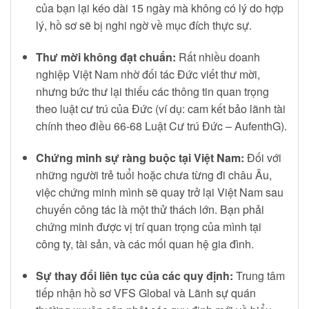
của bạn lại kéo dài 15 ngày mà không có lý do hợp
lý, hồ sơ sẽ bị nghi ngờ về mục đích thực sự.
Thư mời không đạt chuẩn:
Rất nhiều doanh
nghiệp Việt Nam nhờ đối tác Đức viết thư mời,
nhưng bức thư lại thiếu các thông tin quan trọng
theo luật cư trú của Đức (ví dụ: cam kết bảo lãnh tài
chính theo điều 66-68 Luật Cư trú Đức – AufenthG).
Chứng minh sự ràng buộc tại Việt Nam:
Đối với
những người trẻ tuổi hoặc chưa từng đi châu Âu,
việc chứng minh mình sẽ quay trở lại Việt Nam sau
chuyến công tác là một thử thách lớn. Bạn phải
chứng minh được vị trí quan trọng của mình tại
công ty, tài sản, và các mối quan hệ gia đình.
Sự thay đổi liên tục của các quy định:
Trung tâm
tiếp nhận hồ sơ VFS Global và Lãnh sự quán