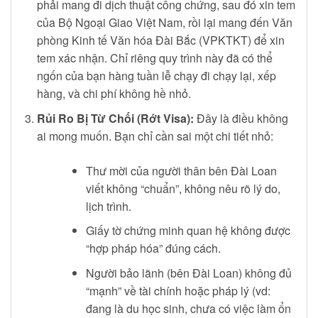
phải mang đi dịch thuật công chứng, sau đó xin tem
của Bộ Ngoại Giao Việt Nam, rồi lại mang đến Văn
phòng Kinh tế Văn hóa Đài Bắc (VPKTKT) để xin
tem xác nhận. Chỉ riêng quy trình này đã có thể
ngốn của bạn hàng tuần lễ chạy đi chạy lại, xếp
hàng, và chi phí không hề nhỏ.
Rủi Ro Bị Từ Chối (Rớt Visa):
Đây là điều không
ai mong muốn. Bạn chỉ cần sai một chi tiết nhỏ:
Thư mời của người thân bên Đài Loan
viết không “chuẩn”, không nêu rõ lý do,
lịch trình.
Giấy tờ chứng minh quan hệ không được
“hợp pháp hóa” đúng cách.
Người bảo lãnh (bên Đài Loan) không đủ
“mạnh” về tài chính hoặc pháp lý (vd:
đang là du học sinh, chưa có việc làm ổn