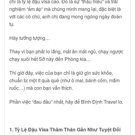
chỉ là tỷ lệ đậu visa cao. Đó là sự “thấu hiểu” và trải
nghiệm “ấm áp” mà chúng mình mang lại, đặc biệt là
với các cô chú, anh chị đang mong ngóng ngày đoàn
tụ.
Hãy tưởng tượng…
Thay vì bạn phải lo lắng, mất ăn mất ngủ, chạy ngược
chạy xuôi hết Sở này đến Phòng kia…
Thì giờ đây, việc của bạn chỉ là giữ gìn sức khỏe,
chuẩn bị một ít quà quê (như ô mai, bánh cốm, mắm
ruốc…) mà con bạn vẫn thích.
Phần việc “đau đầu” nhất, hãy để Bình Định Travel lo.
1. Tỷ Lệ Đậu Visa Thăm Thân Gần Như Tuyệt Đối