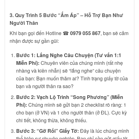
3. Quy Trình 5 Bước “Ấm Áp” – Hỗ Trợ Bạn Như
Người Thân
Khi bạn gọi đến Hotline ☎
0979 055 867
, bạn sẽ cảm
nhận được sự gần gũi:
Bước 1: Lắng Nghe Câu Chuyện (Tư vấn 1:1
Miễn Phí):
Chuyên viên của chúng mình (rất nhẹ
nhàng và kiên nhẫn) sẽ “lắng nghe” câu chuyện
của bạn: Bạn muốn thăm ai? Tình trạng giấy tờ của
bạn và người thân ra sao?
Bước 2: Vạch Lộ Trình “Song Phương” (Miễn
Phí):
Chúng mình sẽ gửi bạn 2 checklist rõ ràng: 1
cho bạn (ở VN) và 1 cho người thân (ở ĐL). Cực kỳ
chi tiết, không thừa, không thiếu.
Bước 3: “Gỡ Rối” Giấy Tờ:
Đây là lúc chúng mình
thể hiện sự chuyên nghiệp. Bạn chỉ cần gửi giấy tờ