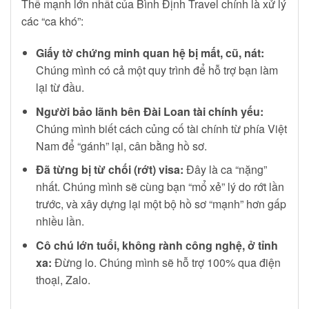
Thế mạnh lớn nhất của Bình Định Travel chính là xử lý
các “ca khó”:
Giấy tờ chứng minh quan hệ bị mất, cũ, nát:
Chúng mình có cả một quy trình để hỗ trợ bạn làm
lại từ đầu.
Người bảo lãnh bên Đài Loan tài chính yếu:
Chúng mình biết cách củng cố tài chính từ phía Việt
Nam để “gánh” lại, cân bằng hồ sơ.
Đã từng bị từ chối (rớt) visa:
Đây là ca “nặng”
nhất. Chúng mình sẽ cùng bạn “mổ xẻ” lý do rớt lần
trước, và xây dựng lại một bộ hồ sơ “mạnh” hơn gấp
nhiều lần.
Cô chú lớn tuổi, không rành công nghệ, ở tỉnh
xa:
Đừng lo. Chúng mình sẽ hỗ trợ 100% qua điện
thoại, Zalo.