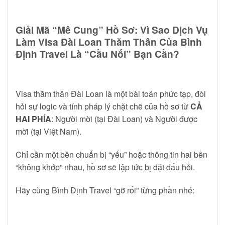
Giải Mã “Mê Cung” Hồ Sơ: Vì Sao Dịch Vụ
Làm Visa Đài Loan Thăm Thân Của Bình
Định Travel Là “Cầu Nối” Bạn Cần?
Visa thăm thân Đài Loan là một bài toán phức tạp, đòi
hỏi sự logic và tính pháp lý chặt chẽ của hồ sơ từ
CẢ
HAI PHÍA
: Người mời (tại Đài Loan) và Người được
mời (tại Việt Nam).
Chỉ cần một bên chuẩn bị “yếu” hoặc thông tin hai bên
“không khớp” nhau, hồ sơ sẽ lập tức bị đặt dấu hỏi.
Hãy cùng Bình Định Travel “gỡ rối” từng phần nhé: