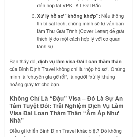
đến nộp tại VPKTKT Đài Bắc.
Xử lý hồ sơ “không khớp”:
Nếu thông
tin bị sai lệch, chúng mình sẽ tư vấn bạn
làm Thư Giải Trình (Cover Letter) để giải
thích lý do một cách hợp lý với cơ quan
lãnh sự.
Bạn thấy đó,
dịch vụ làm visa Đài Loan thăm thân
của Bình Định Travel không chỉ là “nộp hồ sơ”. Chúng
mình là “chuyên gia gỡ rối”, là người “xử lý khủng
hoảng giấy tờ” cho bạn.
Không Chỉ Là “Đậu” Visa – Đó Là Sự An
Tâm Tuyệt Đối: Trải Nghiệm Dịch Vụ Làm
Visa Đài Loan Thăm Thân “Ấm Áp Như
Nhà”
Điều gì khiến Bình Định Travel khác biệt? Đó không