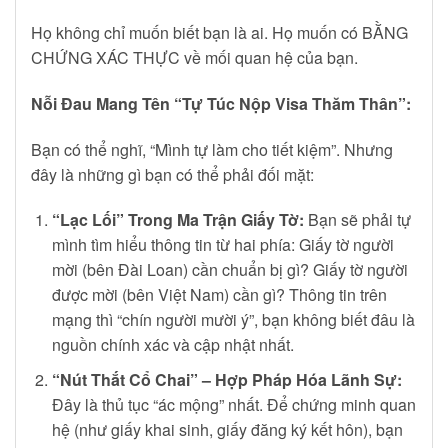
Họ không chỉ muốn biết bạn là ai. Họ muốn có BẰNG
CHỨNG XÁC THỰC về mối quan hệ của bạn.
Nỗi Đau Mang Tên “Tự Túc Nộp Visa Thăm Thân”:
Bạn có thể nghĩ, “Mình tự làm cho tiết kiệm”. Nhưng
đây là những gì bạn có thể phải đối mặt:
“Lạc Lối” Trong Ma Trận Giấy Tờ:
Bạn sẽ phải tự
mình tìm hiểu thông tin từ hai phía: Giấy tờ người
mời (bên Đài Loan) cần chuẩn bị gì? Giấy tờ người
được mời (bên Việt Nam) cần gì? Thông tin trên
mạng thì “chín người mười ý”, bạn không biết đâu là
nguồn chính xác và cập nhật nhất.
“Nút Thắt Cổ Chai” – Hợp Pháp Hóa Lãnh Sự:
Đây là thủ tục “ác mộng” nhất. Để chứng minh quan
hệ (như giấy khai sinh, giấy đăng ký kết hôn), bạn