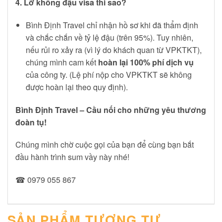
4. Lỡ không đậu visa thì sao?
Bình Định Travel chỉ nhận hồ sơ khi đã thẩm định
và chắc chắn về tỷ lệ đậu (trên 95%). Tuy nhiên,
nếu rủi ro xảy ra (vì lý do khách quan từ VPKTKT),
chúng mình cam kết
hoàn lại 100% phí dịch vụ
của công ty. (Lệ phí nộp cho VPKTKT sẽ không
được hoàn lại theo quy định).
Bình Định Travel – Cầu nối cho những yêu thương
đoàn tụ!
Chúng mình chờ cuộc gọi của bạn để cùng bạn bắt
đầu hành trình sum vầy này nhé!
☎ 0979 055 867
SẢN PHẨM TƯƠNG TỰ