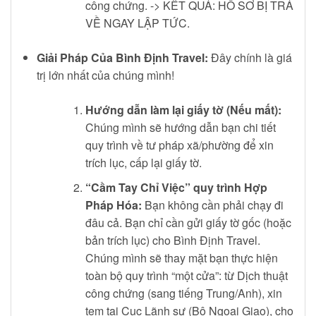
công chứng. -> KẾT QUẢ: HỒ SƠ BỊ TRẢ
VỀ NGAY LẬP TỨC.
Giải Pháp Của Bình Định Travel:
Đây chính là giá
trị lớn nhất của chúng mình!
Hướng dẫn làm lại giấy tờ (Nếu mất):
Chúng mình sẽ hướng dẫn bạn chi tiết
quy trình về tư pháp xã/phường để xin
trích lục, cấp lại giấy tờ.
“Cầm Tay Chỉ Việc” quy trình Hợp
Pháp Hóa:
Bạn không cần phải chạy đi
đâu cả. Bạn chỉ cần gửi giấy tờ gốc (hoặc
bản trích lục) cho Bình Định Travel.
Chúng mình sẽ thay mặt bạn thực hiện
toàn bộ quy trình “một cửa”: từ Dịch thuật
công chứng (sang tiếng Trung/Anh), xin
tem tại Cục Lãnh sự (Bộ Ngoại Giao), cho