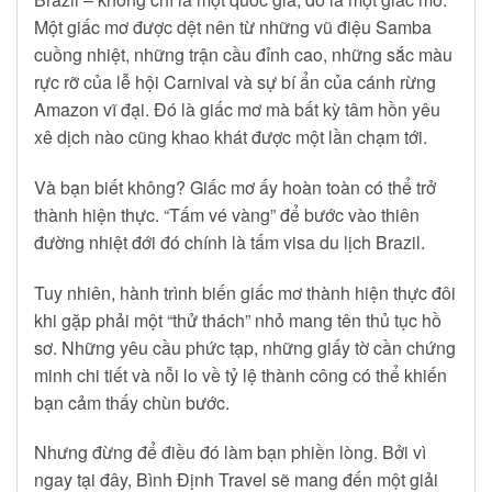
Một giấc mơ được dệt nên từ những vũ điệu Samba
cuồng nhiệt, những trận cầu đỉnh cao, những sắc màu
rực rỡ của lễ hội Carnival và sự bí ẩn của cánh rừng
Amazon vĩ đại. Đó là giấc mơ mà bất kỳ tâm hồn yêu
xê dịch nào cũng khao khát được một lần chạm tới.
Và bạn biết không? Giấc mơ ấy hoàn toàn có thể trở
thành hiện thực. “Tấm vé vàng” để bước vào thiên
đường nhiệt đới đó chính là tấm visa du lịch Brazil.
Tuy nhiên, hành trình biến giấc mơ thành hiện thực đôi
khi gặp phải một “thử thách” nhỏ mang tên thủ tục hồ
sơ. Những yêu cầu phức tạp, những giấy tờ cần chứng
minh chi tiết và nỗi lo về tỷ lệ thành công có thể khiến
bạn cảm thấy chùn bước.
Nhưng đừng để điều đó làm bạn phiền lòng. Bởi vì
ngay tại đây, Bình Định Travel sẽ mang đến một giải