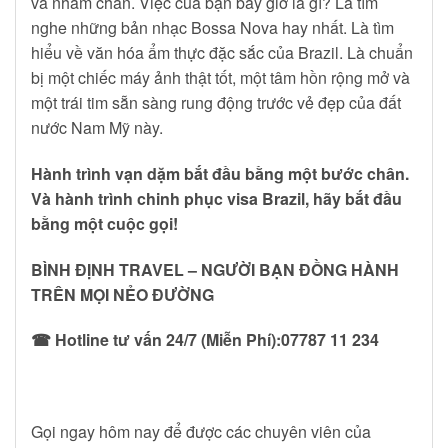
và nhàm chán. Việc của bạn bây giờ là gì? Là tìm
nghe những bản nhạc Bossa Nova hay nhất. Là tìm
hiểu về văn hóa ẩm thực đặc sắc của Brazil. Là chuẩn
bị một chiếc máy ảnh thật tốt, một tâm hồn rộng mở và
một trái tim sẵn sàng rung động trước vẻ đẹp của đất
nước Nam Mỹ này.
Hành trình vạn dặm bắt đầu bằng một bước chân.
Và hành trình chinh phục visa Brazil, hãy bắt đầu
bằng một cuộc gọi!
BÌNH ĐỊNH TRAVEL – NGƯỜI BẠN ĐỒNG HÀNH
TRÊN MỌI NẺO ĐƯỜNG
☎ Hotline tư vấn 24/7 (Miễn Phí):
07787 11 234
Gọi ngay hôm nay để được các chuyên viên của