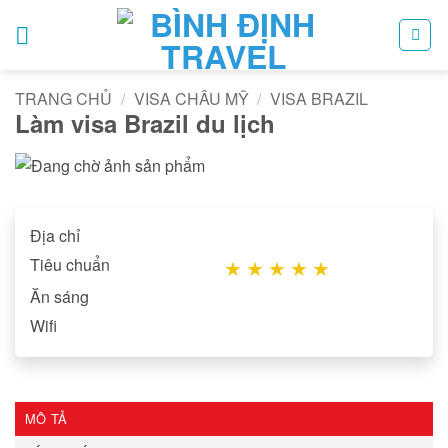
Bỏ
qua
nội
dung
TRANG CHỦ
/
VISA CHÂU MỸ
/
VISA BRAZIL
Làm visa Brazil du lịch
Địa chỉ
Tiêu chuẩn
★
★
★
★
★
Ăn sáng
Wifi
MÔ TẢ