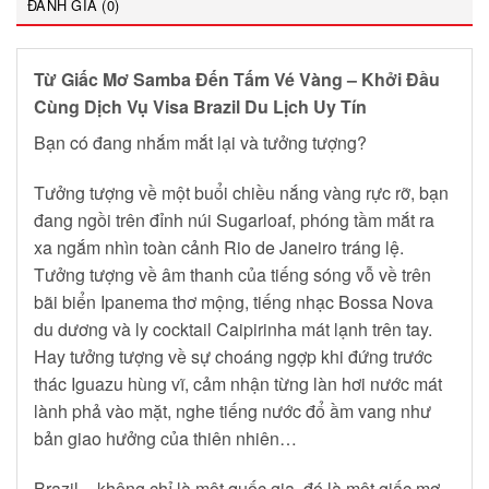
ĐÁNH GIÁ (0)
Từ Giấc Mơ Samba Đến Tấm Vé Vàng – Khởi Đầu
Cùng Dịch Vụ Visa Brazil Du Lịch Uy Tín
Bạn có đang nhắm mắt lại và tưởng tượng?
Tưởng tượng về một buổi chiều nắng vàng rực rỡ, bạn
đang ngồi trên đỉnh núi Sugarloaf, phóng tầm mắt ra
xa ngắm nhìn toàn cảnh Rio de Janeiro tráng lệ.
Tưởng tượng về âm thanh của tiếng sóng vỗ về trên
bãi biển Ipanema thơ mộng, tiếng nhạc Bossa Nova
du dương và ly cocktail Caipirinha mát lạnh trên tay.
Hay tưởng tượng về sự choáng ngợp khi đứng trước
thác Iguazu hùng vĩ, cảm nhận từng làn hơi nước mát
lành phả vào mặt, nghe tiếng nước đổ ầm vang như
bản giao hưởng của thiên nhiên…
Brazil – không chỉ là một quốc gia, đó là một giấc mơ.