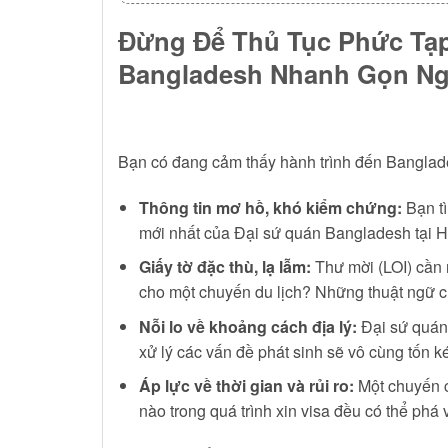
Đừng Để Thủ Tục Phức Tạp
Bangladesh Nhanh Gọn Nga
Bạn có đang cảm thấy hành trình đến Banglad
Thông tin mơ hồ, khó kiểm chứng:
Bạn tì
mới nhất của Đại sứ quán Bangladesh tại H
Giấy tờ đặc thù, lạ lẫm:
Thư mời (LOI) cần n
cho một chuyến du lịch? Những thuật ngữ ch
Nỗi lo về khoảng cách địa lý:
Đại sứ quán 
xử lý các vấn đề phát sinh sẽ vô cùng tốn kém
Áp lực về thời gian và rủi ro:
Một chuyến cô
nào trong quá trình xin visa đều có thể phá