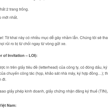
hất 2 trang trống.
 mới nhất.
el:
Tờ khai này có nhiều mục dễ gây nhầm lẫn. Chúng tôi sẽ tha
i rủi ro bị từ chối ngay từ vòng gửi xe.
 of Invitation – LOI):
c in trên giấy tiêu đề (letterhead) của công ty, có đóng dấu, ký
 của chuyến công tác (họp, khảo sát nhà máy, ký hợp đồng…); thờ
 đi.
ao giấy phép kinh doanh, giấy chứng nhận đăng ký thuế (TIN)
Việt Nam: