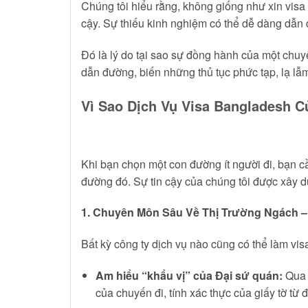
Chúng tôi hiểu rằng, không giống như xin visa
cậy. Sự thiếu kinh nghiệm có thể dễ dàng dẫn đ
Đó là lý do tại sao sự đồng hành của một chuyê
dẫn đường, biến những thủ tục phức tạp, lạ lẫm
Vì Sao Dịch Vụ Visa Bangladesh C
Khi bạn chọn một con đường ít người đi, bạn 
đường đó. Sự tin cậy của chúng tôi được xây d
1. Chuyên Môn Sâu Về Thị Trường Ngách – 
Bất kỳ công ty dịch vụ nào cũng có thể làm vis
Am hiểu “khẩu vị” của Đại sứ quán:
Qua q
của chuyến đi, tính xác thực của giấy tờ từ 