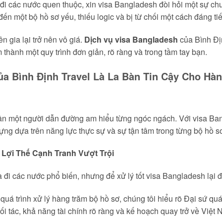
 đi các nước quen thuộc, xin visa Bangladesh đòi hỏi một sự chu
ến một bộ hồ sơ yếu, thiếu logic và bị từ chối một cách đáng tiế
n gia lại trở nên vô giá.
Dịch vụ visa Bangladesh
của Bình Địn
 thành một quy trình đơn giản, rõ ràng và trong tầm tay bạn.
ủa Bình Định Travel Là La Bàn Tin Cậy Cho Hà
cần một người dẫn đường am hiểu từng ngóc ngách. Với visa Ban
ựng dựa trên năng lực thực sự và sự tận tâm trong từng bộ hồ s
Lợi Thế Cạnh Tranh Vượt Trội
a đi các nước phổ biến, nhưng để xử lý tốt visa Bangladesh lại đ
uá trình xử lý hàng trăm bộ hồ sơ, chúng tôi hiểu rõ Đại sứ qu
đối tác, khả năng tài chính rõ ràng và kế hoạch quay trở về Việt