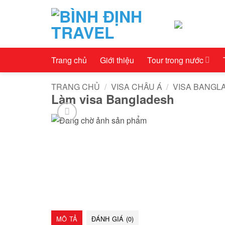
Bỏ
qua
nội
dung
Trang chủ
Giới thiệu
Tour trong nước
TRANG CHỦ
/
VISA CHÂU Á
/
VISA BANGL
Làm visa Bangladesh
MÔ TẢ
ĐÁNH GIÁ (0)