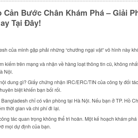
 Cản Bước Chân Khám Phá – Giải Ph
y Tại Đây!
esh của mình gặp phải những “chướng ngại vật” vô hình này k
m kiếm trên mạng và nhận về hàng loạt thông tin cũ, không nh
à Nội.
ội dung gì? Giấy chứng nhận IRC/ERC/TIN của công ty đối tác là g
uyên biệt khiến bạn bối rối.
Bangladesh chỉ có văn phòng tại Hà Nội. Nếu bạn ở TP. Hồ Chí 
 thời gian và chi phí đi lại.
ng tác quan trọng không thể trì hoãn. Một kế hoạch khám phá đã
 vỡ mọi dự định của bạn.