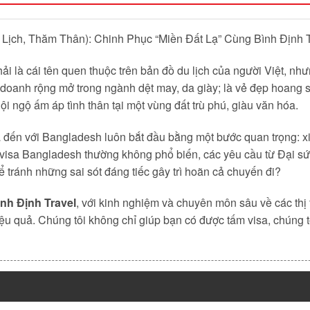
Lịch, Thăm Thân): Chinh Phục “Miền Đất Lạ” Cùng Bình Định T
 là cái tên quen thuộc trên bản đồ du lịch của người Việt, nhưn
nh doanh rộng mở trong ngành dệt may, da giày; là vẻ đẹp hoan
ội ngộ ấm áp tình thân tại một vùng đất trù phú, giàu văn hóa.
 đến với Bangladesh luôn bắt đầu bằng một bước quan trọng: xi
 visa Bangladesh thường không phổ biến, các yêu cầu từ Đại sứ q
tránh những sai sót đáng tiếc gây trì hoãn cả chuyến đi?
nh Định Travel
, với kinh nghiệm và chuyên môn sâu về các th
ệu quả. Chúng tôi không chỉ giúp bạn có được tấm visa, chúng tô