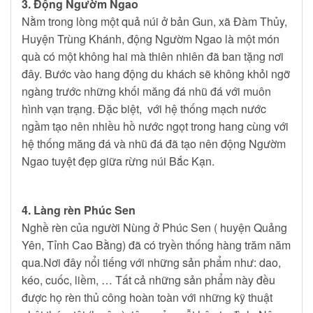
3. Động Ngườm Ngao
Nằm trong lòng một quả núi ở bản Gun, xã Đàm Thủy,
Huyện Trùng Khánh, động Ngườm Ngao là một món
quà có một không hai mà thiên nhiên đã ban tặng nơi
đây. Bước vào hang động du khách sẽ không khỏi ngỡ
ngàng trước những khối măng đá nhũ đá với muôn
hình vạn trạng. Đặc biệt, với hệ thống mạch nước
ngầm tạo nên nhiều hồ nước ngọt trong hang cùng với
hệ thống măng đá và nhũ đá đã tạo nên động Ngườm
Ngao tuyệt đẹp giữa rừng núi Bắc Kạn.
4. Làng rèn Phúc Sen
Nghề rèn của người Nùng ở Phúc Sen ( huyện Quảng
Yên, Tỉnh Cao Bằng) đã có tryền thống hàng trăm năm
qua.Nơi đây nổi tiếng với những sản phẩm như: dao,
kéo, cuốc, liềm, … Tất cả những sản phẩm này đều
được họ rèn thủ công hoàn toàn với những kỹ thuật