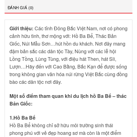
ĐÁNH GIÁ (0)
Giới thiệu:
Các tỉnh Đông Bắc Việt Nam, nơi có phong
cảnh hữu tình, thơ mộng với: Hồ Ba Bể, Thác Bản
Giốc, Núi Mẫu Sơn…hút hồn du khách. Nơi đây mang
đậm bản sắc các dân tộc Tày, Nùng với các lễ hội
Lồng Tồng, Lùng Tùng, với điệu hát Then, hát Sli,
Lượn…Hãy đến với Cao Bằng, Bắc Kạn để được sống
trong không gian văn hóa núi rừng Việt Bắc cùng đồng
bào các dân tộc nơi đây.
Một số điểm tham quan khi du lịch hồ Ba Bể – thác
Bản Giốc:
1.Hồ Ba Bể
Hồ Ba Bể không chỉ sở hữu môi trường sinh thái
phong phú với vẻ đẹp hoang sơ mà còn là một điểm