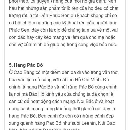
phôi thép, tôi (luyện ) riêng của mỗi hộ gia đình. Nên
hầu hết những sản phẩm từ lò rèn của họ đều có chất
lượng rất là tốt.Đến Phúc Sen du khách không chỉ có
cơ hội chiêm ngưỡng các kỹ thuật rèn cảu người làng
Phúc Sen, đây còn là dịp để chúng ta mua về một vài
con dao hay cây kéo mang về làm quà cho mẹ hoặc
cho vợ của mình để giúp họ trong công việc bếp núc.
5. Hang Pác Bó
Ở Cao Bằng có một điểm đến đã đi vào trong văn thơ,
hòa vào lịch sử cùng với cái tên Hồ Chí Minh. Đó
chính là hang Pác Bó và núi rừng Pác Bó cũng chính
là nơi mà Bác Hồ kính yêu của chúng ta đã chọn là
căn cứ để hoạt động cách mạng. Nơi Bác ở và hoạt
đọng cách mạng trong khoảng thời gian ở nơi đây là
hang Pác Bó. Bên cạnh đó còn có những cảnh đẹp
xung quanh hang Pác Bó như suối Leenin, Núi Cac