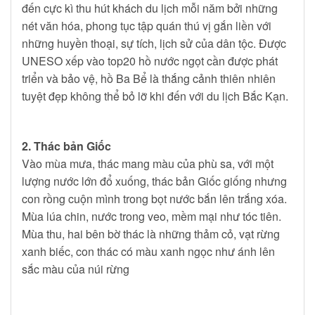
đến cực kì thu hút khách du lịch mỗi năm bởi những
nét văn hóa, phong tục tập quán thú vị gắn liền với
những huyền thoại, sự tích, lịch sử của dân tộc. Được
UNESO xếp vào top20 hồ nước ngọt cần được phát
triển và bảo vệ, hồ Ba Bể là thắng cảnh thiên nhiên
tuyệt đẹp không thể bỏ lỡ khi đến với du lịch Bắc Kạn.
2. Thác bản Giốc
Vào mùa mưa, thác mang màu của phù sa, với một
lượng nước lớn đổ xuống, thác bản Giốc giống nhưng
con rồng cuộn mình trong bọt nước bắn lên trắng xóa.
Mùa lúa chin, nước trong veo, mềm mại như tóc tiên.
Mùa thu, hai bên bờ thác là những thảm cỏ, vạt rừng
xanh biếc, con thác có màu xanh ngọc như ánh lên
sắc màu của núi rừng