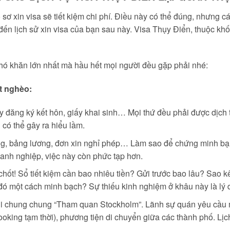
 xin visa sẽ tiết kiệm chi phí. Điều này có thể đúng, nhưng cái g
g đến lịch sử xin visa của bạn sau này. Visa Thụy Điển, thuộc kh
hó khăn lớn nhất mà hầu hết mọi người đều gặp phải nhé:
ặt nghèo:
y đăng ký kết hôn, giấy khai sinh… Mọi thứ đều phải được dịch 
 có thể gây ra hiểu lầm.
, bảng lương, đơn xin nghỉ phép… Làm sao để chứng minh bạn 
anh nghiệp, việc này còn phức tạp hơn.
chốt! Sổ tiết kiệm cần bao nhiêu tiền? Gửi trước bao lâu? Sao 
 một cách minh bạch? Sự thiếu kinh nghiệm ở khâu này là lý d
i chung chung “Tham quan Stockholm”. Lãnh sự quán yêu cầu một
oking tạm thời), phương tiện di chuyển giữa các thành phố. Lịch