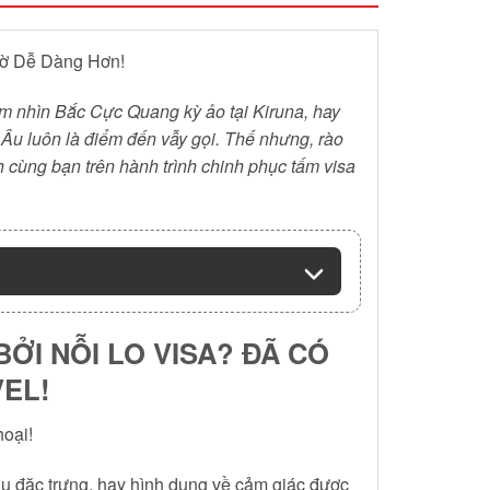
iờ Dễ Dàng Hơn!
m nhìn Bắc Cực Quang kỳ ảo tại Kiruna, hay
Âu luôn là điểm đến vẫy gọi. Thế nhưng, rào
 cùng bạn trên hành trình chinh phục tấm visa
ỞI NỖI LO VISA? ĐÃ CÓ
VEL!
oại!
u đặc trưng, hay hình dung về cảm giác được