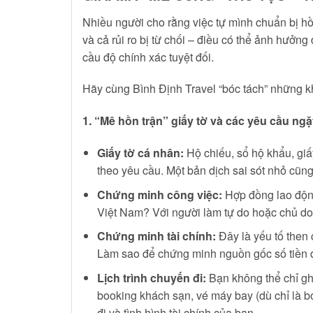
Nhiều người cho rằng việc tự mình chuẩn bị hồ sơ
và cả rủi ro bị từ chối – điều có thể ảnh hưởn
cầu độ chính xác tuyệt đối.
Hãy cùng Bình Định Travel “bóc tách” những k
1. “Mê hồn trận” giấy tờ và các yêu cầu ng
Giấy tờ cá nhân:
Hộ chiếu, sổ hộ khẩu, giấ
theo yêu cầu. Một bản dịch sai sót nhỏ cũng
Chứng minh công việc:
Hợp đồng lao động
Việt Nam? Với người làm tự do hoặc chủ do
Chứng minh tài chính:
Đây là yếu tố then 
Làm sao để chứng minh nguồn gốc số tiền đó
Lịch trình chuyến đi:
Bạn không thể chỉ gh
booking khách sạn, vé máy bay (dù chỉ là bo
đi và tình hình tài chính của bạn.