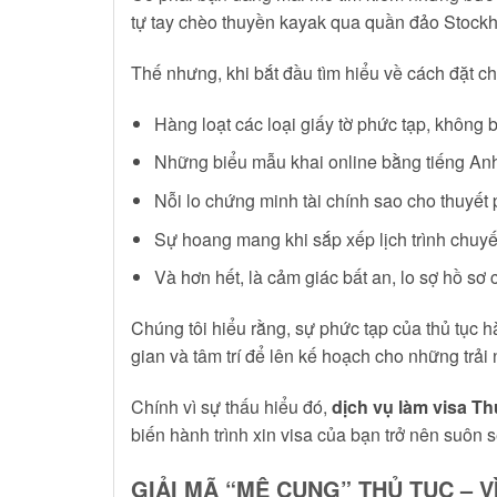
tự tay chèo thuyền kayak qua quần đảo Stockho
Thế nhưng, khi bắt đầu tìm hiểu về cách đặt c
Hàng loạt các loại giấy tờ phức tạp, không b
Những biểu mẫu khai online bằng tiếng Anh
Nỗi lo chứng minh tài chính sao cho thuyết 
Sự hoang mang khi sắp xếp lịch trình chuyế
Và hơn hết, là cảm giác bất an, lo sợ hồ sơ 
Chúng tôi hiểu rằng, sự phức tạp của thủ tục
gian và tâm trí để lên kế hoạch cho những trải 
Chính vì sự thấu hiểu đó,
dịch vụ làm visa T
biến hành trình xin visa của bạn trở nên suôn 
GIẢI MÃ “MÊ CUNG” THỦ TỤC – V