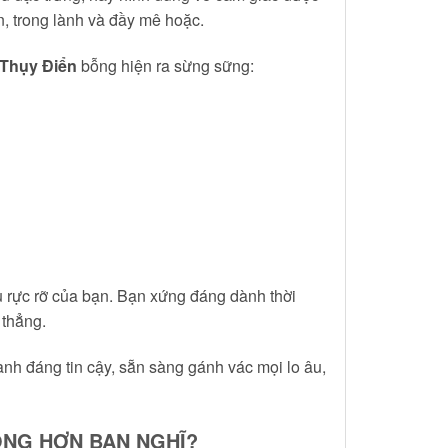
n, trong lành và đầy mê hoặc.
a Thụy Điển
bỗng hiện ra sừng sững:
 rực rỡ của bạn. Bạn xứng đáng dành thời
 thẳng.
nh đáng tin cậy, sẵn sàng gánh vác mọi lo âu,
RỌNG HƠN BẠN NGHĨ?