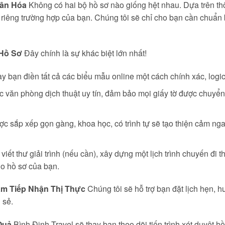
hân Hóa
Không có hai bộ hồ sơ nào giống hệt nhau. Dựa trên thô
ho riêng trường hợp của bạn. Chúng tôi sẽ chỉ cho bạn cần chuẩn 
 Hồ Sơ
Đây chính là sự khác biệt lớn nhất!
y bạn điền tất cả các biểu mẫu online một cách chính xác, logic
c văn phòng dịch thuật uy tín, đảm bảo mọi giấy tờ được chuy
c sắp xếp gọn gàng, khoa học, có trình tự sẽ tạo thiện cảm ngay
viết thư giải trình (nếu cần), xây dựng một lịch trình chuyến đi
ho hồ sơ của bạn.
âm Tiếp Nhận Thị Thực
Chúng tôi sẽ hỗ trợ bạn đặt lịch hẹn,
 sẻ.
Quả
Bình Định Travel sẽ thay bạn theo dõi tiến trình xét duyệt hồ