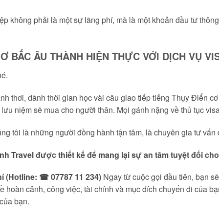
p không phải là một sự lãng phí, mà là một khoản đầu tư thôn
Ơ BẮC ÂU THÀNH HIỆN THỰC VỚI DỊCH VỤ VIS
hé.
nh thơi, dành thời gian học vài câu giao tiếp tiếng Thụy Điển c
u niệm sẽ mua cho người thân. Mọi gánh nặng về thủ tục visa đ
úng tôi là những người đồng hành tận tâm, là chuyên gia tư vấn
ịnh Travel được thiết kế để mang lại sự an tâm tuyệt đối ch
 (Hotline: ☎ 07787 11 234)
Ngay từ cuộc gọi đầu tiên, bạn s
 về hoàn cảnh, công việc, tài chính và mục đích chuyến đi của b
 của bạn.