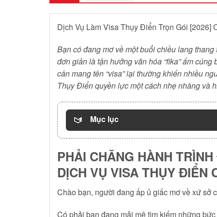
Dịch Vụ Làm Visa Thụy Điển Trọn Gói [2026]
Bạn có đang mơ về một buổi chiều lang thang
đơn giản là tận hưởng văn hóa “fika” ấm cúng
cản mang tên “visa” lại thường khiến nhiều ng
Thụy Điển quyền lực một cách nhẹ nhàng và h
Mục lục
PHẢI CHĂNG HÀNH TRÌNH 
DỊCH VỤ VISA THỤY ĐIỂN
Chào bạn, người đang ấp ủ giấc mơ về xứ sở
Có phải bạn đang mải mê tìm kiếm những bức 