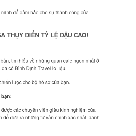
g minh để đảm bảo cho sự thành công của
A THỤY ĐIỂN TỶ LỆ ĐẬU CAO!
ơ bản, tìm hiểu về những quán cafe ngon nhất ở
ã có Bình Định Travel lo liệu.
 chiến lược cho bộ hồ sơ của bạn.
o bạn:
ẽ được các chuyên viên giàu kinh nghiệm của
ạn để đưa ra những tư vấn chính xác nhất, đánh