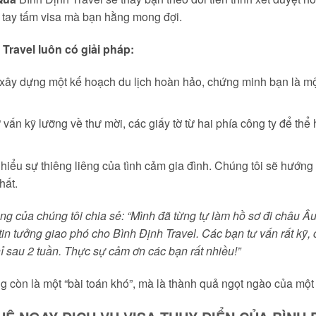
n tay tấm visa mà bạn hằng mong đợi.
 Travel luôn có giải pháp:
xây dựng một kế hoạch du lịch hoàn hảo, chứng minh bạn là một
 vấn kỹ lưỡng về thư mời, các giấy tờ từ hai phía công ty để thể
hiểu sự thiêng liêng của tình cảm gia đình. Chúng tôi sẽ hướn
hất.
 của chúng tôi chia sẻ: “Mình đã từng tự làm hồ sơ đi châu Âu v
in tưởng giao phó cho Bình Định Travel. Các bạn tư vấn rất kỹ,
ỉ sau 2 tuần. Thực sự cảm ơn các bạn rất nhiều!”
g còn là một “bài toán khó”, mà là thành quả ngọt ngào của một