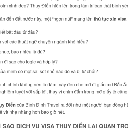
lm xinh đẹp? Thụy Điển hiện lên trong tâm trí bạn thật bình yê
hân đến đất nước này, một “ngọn núi” mang tên
thủ tục xin vis
iết bắt đầu từ đâu?
 với các thuật ngữ chuyên ngành khó hiểu?
phục, bao nhiêu là đủ?
n đi sao cho logic và hợp lý?
của mình có một sai sót nhỏ nào đó và bị từ chối?
 hành chính không nên là đám mây đen che mờ đi giấc mơ Bắc Âu
nghiệm tuyệt vời sắp tới, thay vì chìm đắm trong mớ giấy tờ căng
hụy Điển
của Bình Định Travel ra đời như một người bạn đồng hà
sẻ và nhẹ nhàng hơn bao giờ hết.
Ì SAO DỊCH VỤ VISA THỤY ĐIỂN LẠI QUAN T