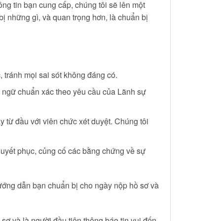
ng tin bạn cung cấp, chúng tôi sẽ lên một
bị những gì, và quan trọng hơn, là chuẩn bị
, tránh mọi sai sót không đáng có.
ển ngữ chuẩn xác theo yêu cầu của Lãnh sự
 từ đầu với viên chức xét duyệt. Chúng tôi
 thuyết phục, củng cố các bằng chứng về sự
 hướng dẫn bạn chuẩn bị cho ngày nộp hồ sơ và
 sơ và là người đầu tiên thông báo tin vui đến