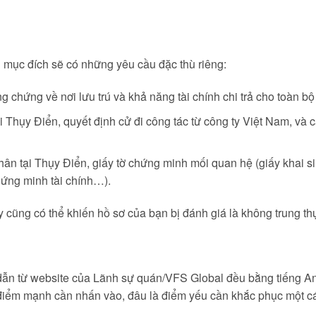
i mục đích sẽ có những yêu cầu đặc thù riêng:
ng chứng về nơi lưu trú và khả năng tài chính chi trả cho toàn bộ
ại Thụy Điển, quyết định cử đi công tác từ công ty Việt Nam, và
hân tại Thụy Điển, giấy tờ chứng minh mối quan hệ (giấy khai s
chứng minh tài chính…).
y cũng có thể khiến hồ sơ của bạn bị đánh giá là không trung th
dẫn từ website của Lãnh sự quán/VFS Global đều bằng tiếng Anh
 điểm mạnh cần nhấn vào, đâu là điểm yếu cần khắc phục một c