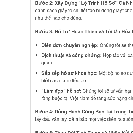
Bước 2: Xây Dựng “Lộ Trình Hồ Sơ” Cá N
danh sách giấy tờ chi tiết “đo ni đóng giày” c
như thế nào cho đúng.
Bước 3: Hỗ Trợ Hoàn Thiện và Tối Ưu Hóa
Điền đơn chuyên nghiệp:
Chúng tôi sẽ tha
Dịch thuật và công chứng:
Hợp tác với cá
quán.
Sắp xếp hồ sơ khoa học:
Một bộ hồ sơ đượ
biết cách làm điều đó.
“Làm đẹp” hồ sơ:
Chúng tôi sẽ tư vấn bạn 
ràng buộc tại Việt Nam để tăng sức nặng c
Bước 4: Đồng Hành Cùng Bạn Tại Trung T
lấy dấu vân tay, đảm bảo mọi việc diễn ra suôn
Bước 5: Theo Dõi Tình Trạng và Nhận Kết 