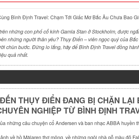
 Cùng Bình Định Travel: Chạm Tới Giấc Mơ Bắc Âu Chưa Bao G
 trên những con phố cổ kính Gamla Stan ở Stockholm, được ngắ
 bên những người thân yêu? Thụy Điển – viên ngọc quý của Bắc 
ười chùn bước. Đừng lo lắng, hãy để Bình Định Travel đồng hành
iệu quả nhất.
ĐẾN THỤY ĐIỂN ĐANG BỊ CHẶN LẠI B
 CHUYÊN NGHIỆP TỪ BÌNH ĐỊNH TRA
 của những câu chuyện cổ Andersen và ban nhạc ABBA huyền th
ảnh về hồ Mälaren thơ mộng, về những ngôi nhà gỗ màu đỏ Fal