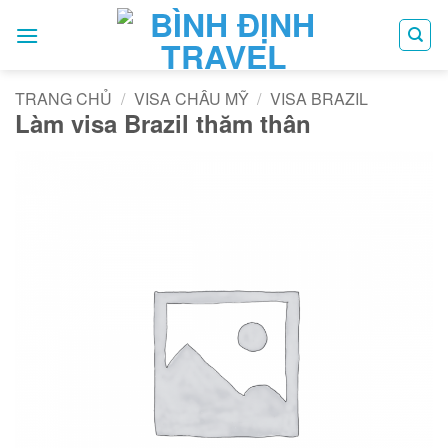
Bỏ
qua
nội
dung
TRANG CHỦ
/
VISA CHÂU MỸ
/
VISA BRAZIL
Làm visa Brazil thăm thân