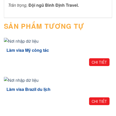
Trân trọng,
Đội ngũ Bình Định Travel.
SẢN PHẨM TƯƠNG TỰ
Làm visa Mỹ công tác
CHI TIẾT
Làm visa Brazil du lịch
CHI TIẾT