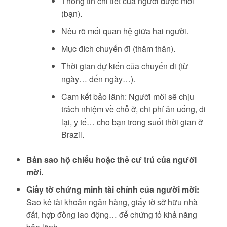
Thông tin chi tiết của người được mời
(bạn).
Nêu rõ mối quan hệ giữa hai người.
Mục đích chuyến đi (thăm thân).
Thời gian dự kiến của chuyến đi (từ
ngày… đến ngày…).
Cam kết bảo lãnh: Người mời sẽ chịu
trách nhiệm về chỗ ở, chi phí ăn uống, đi
lại, y tế… cho bạn trong suốt thời gian ở
Brazil.
Bản sao hộ chiếu hoặc thẻ cư trú của người
mời.
Giấy tờ chứng minh tài chính của người mời:
Sao kê tài khoản ngân hàng, giấy tờ sở hữu nhà
đất, hợp đồng lao động… để chứng tỏ khả năng