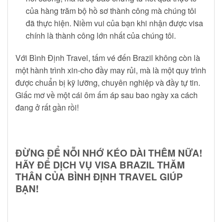
của hàng trăm bộ hồ sơ thành công mà chúng tôi
đã thực hiện. Niềm vui của bạn khi nhận được visa
chính là thành công lớn nhất của chúng tôi.
Với Bình Định Travel, tấm vé đến Brazil không còn là
một hành trình xin-cho đầy may rủi, mà là một quy trình
được chuẩn bị kỹ lưỡng, chuyên nghiệp và đầy tự tin.
Giấc mơ về một cái ôm ấm áp sau bao ngày xa cách
đang ở rất gần rồi!
ĐỪNG ĐỂ NỖI NHỚ KÉO DÀI THÊM NỮA!
HÃY ĐỂ DỊCH VỤ VISA BRAZIL THĂM
THÂN CỦA BÌNH ĐỊNH TRAVEL GIÚP
BẠN!