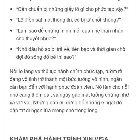
“Cần chuẩn bị những giấy tờ gì cho phức tạp vậy?”
“Lỡ điền sai một thông tin, có bị từ chối không?”
“Làm sao để chứng minh mối quan hệ thân nhân
cho thuyết phục?”
“Nhỡ đâu hồ sơ bị trả về, tiền bạc và thời gian chờ
đợi đổ sông đổ bể thì sao?”
Nỗi lo lắng về thủ tục hành chính phức tạp, rườm rà
đang vô tình trở thành một bức tường vô hình, ngăn
cản bạn đến với hạnh phúc đoàn viên. Nó làm cho nỗi
nhớ càng thêm dài, và ngày gặp mặt tưởng chừng như
xa vời vợi. Nhưng bạn ơi, đừng để những e ngại đó
dập tắt đi ngọn lửa mong chờ trong lòng.
KHÁM PHÁ HÀNH TRÌNH XIN VISA