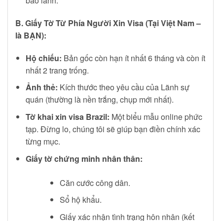
bảo lãnh.
B. Giấy Tờ Từ Phía Người Xin Visa (Tại Việt Nam –
là BẠN):
Hộ chiếu:
Bản gốc còn hạn ít nhất 6 tháng và còn ít
nhất 2 trang trống.
Ảnh thẻ:
Kích thước theo yêu cầu của Lãnh sự
quán (thường là nền trắng, chụp mới nhất).
Tờ khai xin visa Brazil:
Một biểu mẫu online phức
tạp. Đừng lo, chúng tôi sẽ giúp bạn điền chính xác
từng mục.
Giấy tờ chứng minh nhân thân:
Căn cước công dân.
Sổ hộ khẩu.
Giấy xác nhận tình trạng hôn nhân (kết