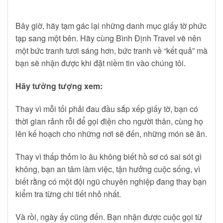
Bây giờ, hãy tạm gác lại những danh mục giấy tờ phức
tạp sang một bên. Hãy cùng Bình Định Travel vẽ nên
một bức tranh tươi sáng hơn, bức tranh về “kết quả” mà
bạn sẽ nhận được khi đặt niềm tin vào chúng tôi.
Hãy tưởng tượng xem:
Thay vì mỗi tối phải đau đầu sắp xếp giấy tờ, bạn có
thời gian rảnh rỗi để gọi điện cho người thân, cùng họ
lên kế hoạch cho những nơi sẽ đến, những món sẽ ăn.
Thay vì thấp thỏm lo âu không biết hồ sơ có sai sót gì
không, bạn an tâm làm việc, tận hưởng cuộc sống, vì
biết rằng có một đội ngũ chuyên nghiệp đang thay bạn
kiểm tra từng chi tiết nhỏ nhất.
Và rồi, ngày ấy cũng đến. Bạn nhận được cuộc gọi từ