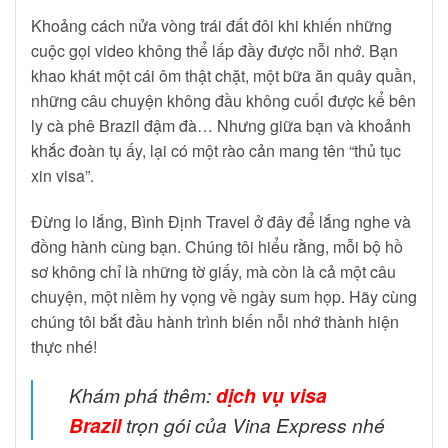
Khoảng cách nửa vòng trái đất đôi khi khiến những
cuộc gọi video không thể lấp đầy được nỗi nhớ. Bạn
khao khát một cái ôm thật chặt, một bữa ăn quây quần,
những câu chuyện không đầu không cuối được kể bên
ly cà phê Brazil đậm đà… Nhưng giữa bạn và khoảnh
khắc đoàn tụ ấy, lại có một rào cản mang tên “thủ tục
xin visa”.
Đừng lo lắng, Bình Định Travel ở đây để lắng nghe và
đồng hành cùng bạn. Chúng tôi hiểu rằng, mỗi bộ hồ
sơ không chỉ là những tờ giấy, mà còn là cả một câu
chuyện, một niềm hy vọng về ngày sum họp. Hãy cùng
chúng tôi bắt đầu hành trình biến nỗi nhớ thành hiện
thực nhé!
Khám phá thêm:
dịch vụ visa
Brazil
trọn gói của Vina Express nhé