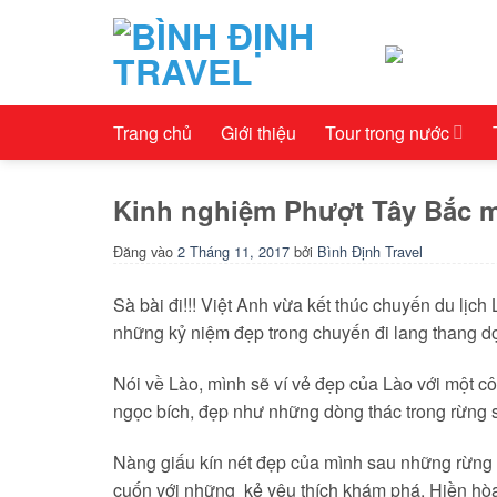
Bỏ
qua
nội
dung
Trang chủ
Giới thiệu
Tour trong nước
Kinh nghiệm Phượt Tây Bắc 
Đăng vào
2 Tháng 11, 2017
bởi
Bình Định Travel
Sà bài đi!!! Việt Anh vừa kết thúc chuyến du lịch 
những kỷ niệm đẹp trong chuyến đi lang thang d
Nói về Lào, mình sẽ ví vẻ đẹp của Lào với một c
ngọc bích, đẹp như những dòng thác trong rừng 
Nàng giấu kín nét đẹp của mình sau những rừng c
cuốn với những kẻ yêu thích khám phá. Hiền hòa, 