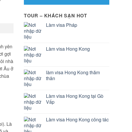
TOUR – KHÁCH SẠN HOT
Làm visa Pháp
nh yên
Làm visa Hong Kong
ơi gợi
gôi nhà
ời Âu ở
làm visa Hong Kong thăm
 chùa
thân
Làm visa Hong Kong tại Gò
Vấp
Làm visa Hong Kong công tác
i). Là
ỏ và