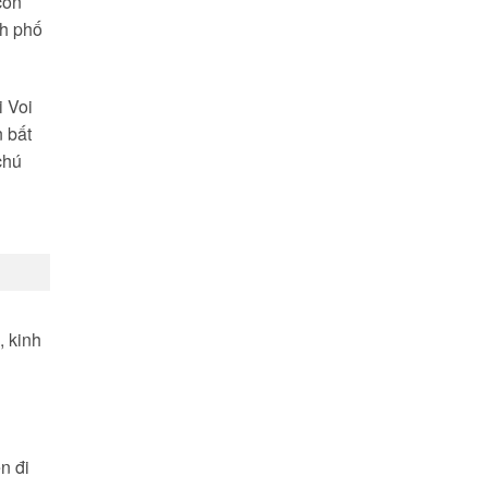
con
nh phố
i Voi
n bất
chú
, kinh
n đi