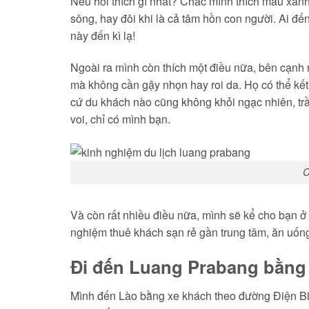
Nếu hỏi thích gì nhất? Chắc mình thích màu xanh
sông, hay đôi khi là cả tâm hồn con người. Ai đ
này đến kì lạ!
Ngoài ra mình còn thích một điều nữa, bên cạnh m
mà không cần gậy nhọn hay roi da. Họ có thể kết
cứ du khách nào cũng không khỏi ngạc nhiên, tr
voi, chỉ có mình bạn.
C
Và còn rất nhiều điều nữa, mình sẽ kể cho bạn 
nghiệm thuê khách sạn rẻ gần trung tâm, ăn uống,
Đi đến Luang Prabang bằng
Mình đến Lào bằng xe khách theo đường Điện Bi