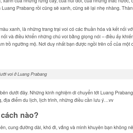
, xanh của những rừng cây, của núi đồi, của những thác nước, 
ến Luang Prabang rồi cũng sẽ xanh, cũng sẽ lại nhẹ nhàng. Thà
àu xanh, là những trang trại voi có các thuần hóa và kết nối vớ
 nối và điều khiển những chú voi bằng giọng nói – điều ấy khiế
ầm trồ ngưỡng mộ. Nơi duy nhất bạn được ngồi trên cổ của một 
ưỡi voi ở Luang Prabang
ở bên dưới đây. Những kinh nghiệm di chuyển tới Luang Prabang
 địa điểm du lịch, lịch trình, những điều cần lưu ý…vv
 cách nào?
ên, cung đường dài, khó đi, vắng và mình khuyên bạn không nê