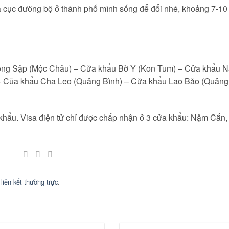
a cục đường bộ ở thành phố mình sống để đổi nhé, khoảng 7-10
oong Sập (Mộc Châu) – Cửa khẩu Bờ Y (Kon Tum) – Cửa khẩu 
– Của khẩu Cha Leo (Quảng Bình) – Cửa khẩu Lao Bảo (Quảng 
 khẩu. Visa điện tử chỉ được chấp nhận ở 3 cửa khẩu: Nậm Cắn
u
liên kết thường trực
.