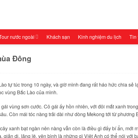
Tour nước ngoài
Khách sạn
Kinh nghiệm du lịch
Tin
mùa Đông
Lào tự túc trong 10 ngày, và giờ mình đang rất háo hức chia sẻ l
ọc vùng Bắc Lào của mình.
ô gái vùng sơn cước. Cô gái ấy hồn nhiên, với đôi mắt xanh tron
sâu. Còn mái tóc nàng trải dài như dòng Mekong tới từ phương 
ây xanh bạt ngàn nên nàng vẫn còn là điều gì đấy bí ẩn, mới mẻ
giản dị, lặng lẽ, yên bình là những gì Việt Anh có thể nói với 