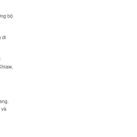
ờng bộ
 di
i
Khiaw,
ang.
 và