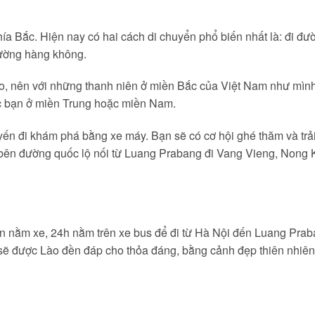
phía Bắc. Hiện nay có hai cách di chuyển phổ biến nhất là: đi đư
 đường hàng không.
, nên với những thanh niên ở miền Bắc của Việt Nam như mình
 bạn ở miền Trung hoặc miền Nam.
yến đi khám phá bằng xe máy. Bạn sẽ có cơ hội ghé thăm và trả
bên đường quốc lộ nối từ Luang Prabang đi Vang Vieng, Nong 
ện nằm xe, 24h nằm trên xe bus để đi từ Hà Nội đến Luang Prab
sẽ được Lào đền đáp cho thỏa đáng, bằng cảnh đẹp thiên nhiên