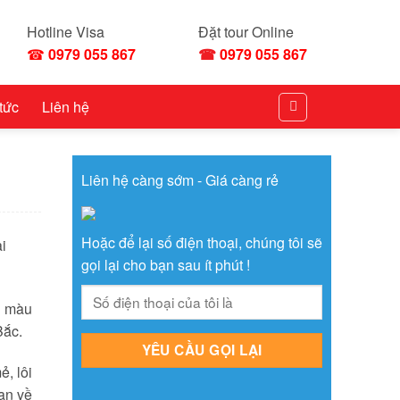
Hotline Visa
Đặt tour Online
☎
0979 055 867
☎
0979 055 867
 tức
Liên hệ
Liên hệ càng sớm - Giá càng rẻ
Hoặc để lại số điện thoại, chúng tôi sẽ
ại
gọi lại cho bạn sau ít phút !
g màu
Bắc.
, lôi
bạn về