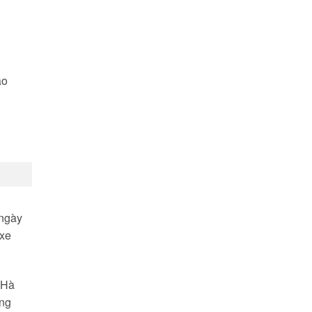
ào
 ngày
 xe
 Hà
ang