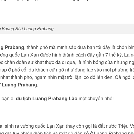
 Koung Si ở Luang Prabang
g Prabang
, thành phố mà mình sắp đưa bạn tới đây là chốn bì
vương quốc Lạn Xạn được hình thành cách đây gần 7 thế kỷ. Là n
c chân đoàn sư khất thực đã đi qua, là hình bóng của những n
áp ở phố cổ, du khách cứ ngỡ như đang lạc vào một phương tr
nhất thành phố, ngắm nhìn mặt trời lặn, cố đô lên đèn. Cả ngôi
ở
Luang Prabang
.
a bạn đi
du lịch Luang Prabang Lào
một chuyến nhé!
hai sinh ra vương quốc Lạn Xạn (hay còn gọi là đất nước Triệu Vo
ng gia tuy nhiên diện tích và mật độ dân số ở Luang Prabang nh