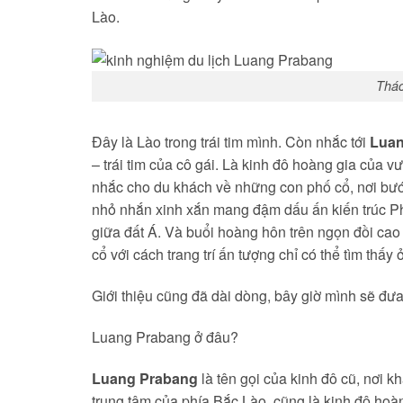
Lào.
Thác
Đây là Lào trong trái tim mình. Còn nhắc tới
Luan
– trái tim của cô gái. Là kinh đô hoàng gia của 
nhắc cho du khách về những con phố cổ, nơi bướ
nhỏ nhắn xinh xắn mang đậm dấu ấn kiến trúc Ph
giữa đất Á. Và buổi hoàng hôn trên ngọn đồi cao 
cổ với cách trang trí ấn tượng chỉ có thể tìm thấy 
Giới thiệu cũng đã dài dòng, bây giờ mình sẽ đư
Luang Prabang ở đâu?
Luang Prabang
là tên gọi của kinh đô cũ, nơi k
trung tâm của phía Bắc Lào, cũng là kinh đô hoà