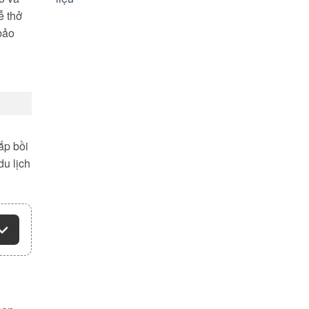
ễ thở
bảo
ắp bồi
du lịch